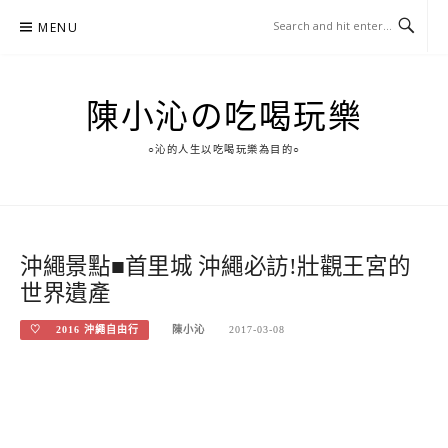
Skip
MENU
to
content
陳小沁の吃喝玩樂
○沁的人生以吃喝玩樂為目的○
沖繩景點■首里城 沖繩必訪!壯觀王宮的
世界遺產
♡ 2016 沖繩自由行
陳小沁
2017-03-08