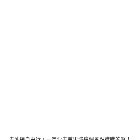
去沖繩自由行，一定要去首里城這個景點瞧瞧的啊！