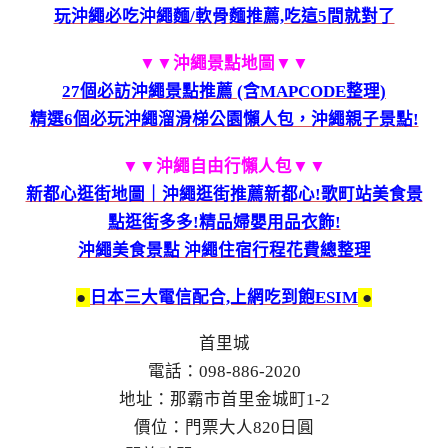
玩沖繩必吃沖繩麵/軟骨麵推薦,吃這5間就對了
▼▼沖繩景點地圖
▼▼
27個必訪沖繩景點推薦 (含MAPCODE整理)
精選6個必玩沖繩溜滑梯公園懶人包，沖繩親子景點!
▼▼沖繩自由行懶人包
▼▼
新都心逛街地圖｜沖繩逛街推薦新都心!歌町站美食景
點逛街多多!精品婦嬰用品衣飾!
沖繩美食景點 沖繩住宿行程花費總整理
●
日本三大電信配合,上網吃到飽ESIM
●
首里城
電話：098-886-2020
地址：那霸市首里金城町1-2
價位：門票大人820日圓