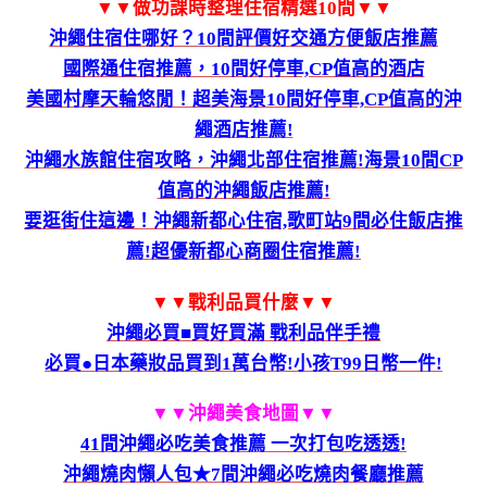
▼▼做功課時整理住宿精選10間▼▼
沖繩住宿住哪好？10間評價好交通方便飯店推薦
國際通住宿推薦，10間好停車,CP值高的酒店
美國村摩天輪悠閒！超美海景10間好停車,CP值高的沖
繩酒店推薦!
沖繩水族館住宿攻略，沖繩北部住宿推薦!海景10間CP
值高的沖繩飯店推薦!
要逛街住這邊！沖繩新都心住宿,歌町站9間必住飯店推
薦!超優新都心商圈住宿推薦!
▼▼戰利品買什麼▼▼
沖繩必買■買好買滿 戰利品伴手禮
必買●日本藥妝品買到1萬台幣!小孩T99日幣一件!
▼▼沖繩美食地圖
▼▼
41間沖繩必吃美食推薦 一次打包吃透透!
沖繩燒肉懶人包★7間沖繩必吃燒肉餐廳推薦