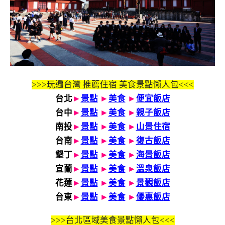
>>>玩遍台灣 推薦住宿 美食景點懶人包<<<
台北
►
景點
►
美食
►
便宜飯店
台中
►
景點
►
美食
►
親子飯店
南投
►
景點
►
美食
►
山景住宿
台南
►
景點
►
美食
►
復古飯店
墾丁
►
景點
►
美食
►
海景飯店
宜蘭
►
景點
►
美食
►
溫泉飯店
花蓮
►
景點
►
美食
►
景觀飯店
台東
►
景點
►
美食
►
優惠飯店
>>>
台北區域美食景點懶人包<<<