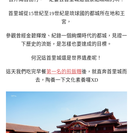
首里城從15世紀至19世紀是琉球國的都城所在地和王
宮，
參觀曾經金碧輝煌、紀錄一個絢爛時代的都城，見證一
下歷史的流逝，是怎樣也要達成的目標。
何況這首里城還是世界遺產呢！
這天我們吃完早餐
第一名的煎飯糰
後，就直奔首里城而
去，陶養一下文化素養囉XD