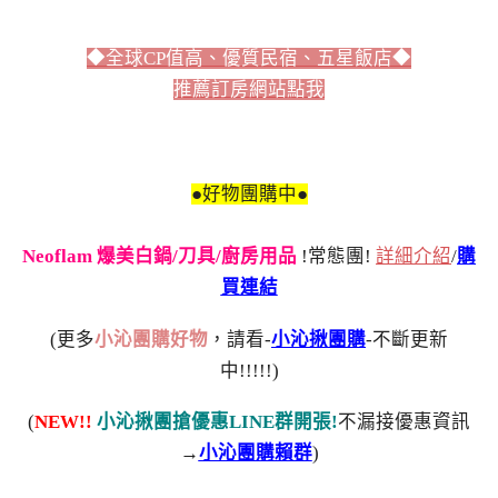
◆全球CP值高、優質民宿、五星飯店◆
推薦訂房網站點我
●好物團購中●
Neoflam 爆美白鍋/刀具/廚房用品
!常態團!
詳細介紹
/
購
買連結
(更多
小沁團購好物
，請看-
小沁揪團購
-不斷更新
中!!!!!)
(
NEW!!
小沁揪團搶優惠LINE群開張!
不漏接優惠資訊
→
小沁團購賴群
)