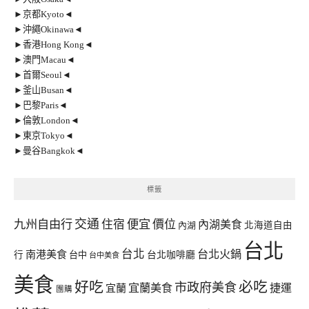
►京都Kyoto◄
►沖繩Okinawa◄
►香港Hong Kong◄
►澳門Macau◄
►首爾Seoul◄
►釜山Busan◄
►巴黎Paris◄
►倫敦London◄
►東京Tokyo◄
►曼谷Bangkok◄
標籤
交通
九州自由行
住宿
便宜
價位
內湖美食
內湖
北海道自由
台北
台北
台北火鍋
南港美食
行
台中
台北咖啡廳
台中美食
美食
好吃
必吃
市政府美食
宜蘭美食
捷運
宜蘭
團購