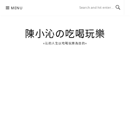
Skip
MENU
to
content
陳小沁の吃喝玩樂
○沁的人生以吃喝玩樂為目的○