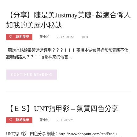
【分享】睫是美Justmay美睫- 超適合懶人
如我的美麗小秘訣
♡ 睫毛美甲
陳小沁
2012-10-22
9
聽說本姑娘最近常常遲到？？？！！！ 聽說本姑娘最近常常素顏不化
妝嚇到路人？？！！((哪裡來的傳言…
CONTINUE READING
【ＥＳ】UNT指甲彩 – 氣質四色分享
♡ 睫毛美甲
陳小沁
2011-07-21
UNT指甲彩 – 四色分享 網址：http://www.shopunt.com/tch/Produ…