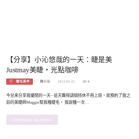
【分享】小沁悠哉的一天：睫是美
Justmay美睫‧光點咖啡
♡ 睫毛美甲
陳小沁
2013-01-21
6
今兒來分享我優閒的一天~ 這天難得請個特休不用上班，就預約了我之
前的美睫師Maggie幫我種睫毛。 我說種一次…
CONTINUE READING