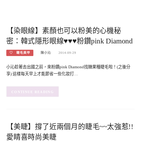
【染眼線】素顏也可以粉美的心機秘
密：韓式隱形眼線♥♥♥粉鑽pink Diamond
♡ 睫毛美甲
陳小沁
2014-09-29
小沁趁著去出國之前，來粉鑽pink Diamond找糖果種睫毛啦！(之後分
享) 這樣每天早上才能節省一些化妝打…
CONTINUE READING
【美睫】撐了近兩個月的睫毛~~太強惹!!
愛睛喜時尚美睫