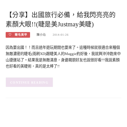
【分享】出國旅行必備，給我閃亮亮的
素顏大眼!!(睫是美Justmay美睫)
♡ 睫毛美甲
陳小沁
2014-01-26
因為要出國！！而且過年遊玩期間也要來了。這種時候就很適合來種個
無敵濃密的睫毛(雨刷XD)跟睫美人的Maggie約好後，我就興沖沖跑來中
山捷運站了。結果我是無敵滿意，身邊親朋好友也說很好看!!!我說素顏
也好看的美睫術，真的是太棒了!!
CONTINUE READING