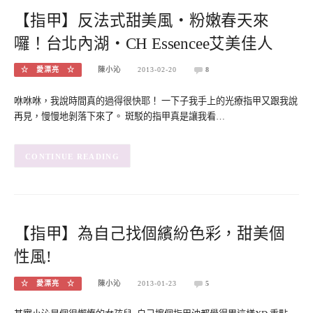
【指甲】反法式甜美風‧粉嫩春天來
囉！台北內湖‧CH Essencee艾美佳人
☆ 愛漂亮 ☆
陳小沁
2013-02-20
8
咻咻咻，我說時間真的過得很快耶！ 一下子我手上的光療指甲又跟我說
再見，慢慢地剝落下來了。 斑駁的指甲真是讓我看…
CONTINUE READING
【指甲】為自己找個繽紛色彩，甜美個
性風!
☆ 愛漂亮 ☆
陳小沁
2013-01-23
5