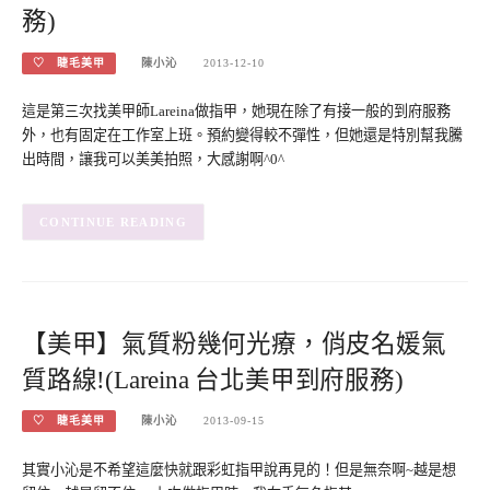
務)
♡ 睫毛美甲
陳小沁
2013-12-10
這是第三次找美甲師Lareina做指甲，她現在除了有接一般的到府服務
外，也有固定在工作室上班。預約變得較不彈性，但她還是特別幫我騰
出時間，讓我可以美美拍照，大感謝啊^0^
CONTINUE READING
【美甲】氣質粉幾何光療，俏皮名媛氣
質路線!(Lareina 台北美甲到府服務)
♡ 睫毛美甲
陳小沁
2013-09-15
其實小沁是不希望這麼快就跟彩虹指甲說再見的！但是無奈啊~越是想