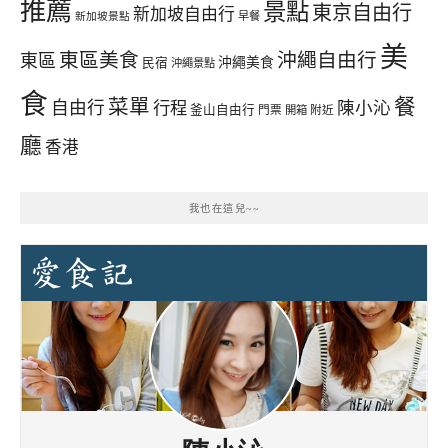
推薦
景點
東京自由行
新加坡自由行
早餐
新加坡景點
美
東區美食
沖繩自由行
東區
沖繩美食
民宿
沖繩景點
食
餐
菜單
自由行
行程
陳小沁
釜山自由行
門票
開箱
附近
廳
香港
我也在這兒~~