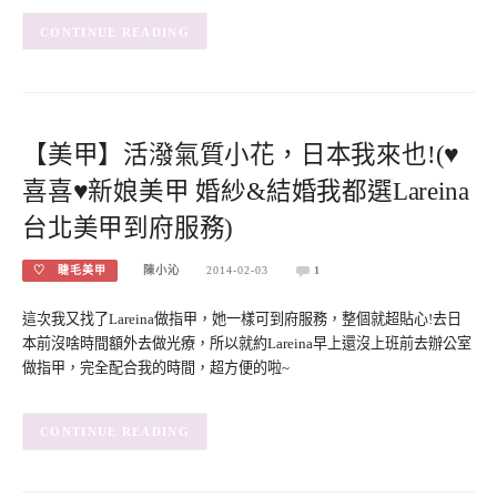
CONTINUE READING
【美甲】活潑氣質小花，日本我來也!(♥
喜喜♥新娘美甲 婚紗&結婚我都選Lareina
台北美甲到府服務)
♡ 睫毛美甲
陳小沁
2014-02-03
1
這次我又找了Lareina做指甲，她一樣可到府服務，整個就超貼心!去日
本前沒啥時間額外去做光療，所以就約Lareina早上還沒上班前去辦公室
做指甲，完全配合我的時間，超方便的啦~
CONTINUE READING