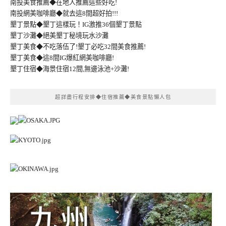
南投美食推薦◆在地人推薦這些好吃!
南投網美咖啡廳◆就去這8間超好拍!!!
墾丁景點◆墾丁這樣玩！IG激推36個墾丁景點
墾丁沙灘◆絕美墾丁秘境玩水沙灘
墾丁美食◆不吃落伍了!墾丁必吃32間美食推薦!
墾丁美食◆這8間IG爆紅網美咖啡廳!
墾丁住宿◆海景住宿12間,無邊泳池+沙灘!
超詳盡行程安排◆住宿推薦◆美食景點懶人包