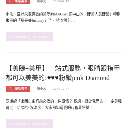
♡ 睫毛美甲
陳小沁
2015-02-12
小沁一直以來很喜歡的美睫師MAGGIE從中山的「睫美人美睫館」轉到
東區的「睫是美Justmay」了。 這次說什…
CONTINUE READING
【美睫+美甲】一站式服務，眼睛跟指甲
都可以美美的!♥♥♥粉鑽pink Diamond
♡ 睫毛美甲
陳小沁
2014-12-07
要說起「出國自由行前必備的一件事情？ 我想，對於我而言，一定是種
睫毛！哈哈哈~沒法度！大家都知道我的行程非常精…
CONTINUE READING