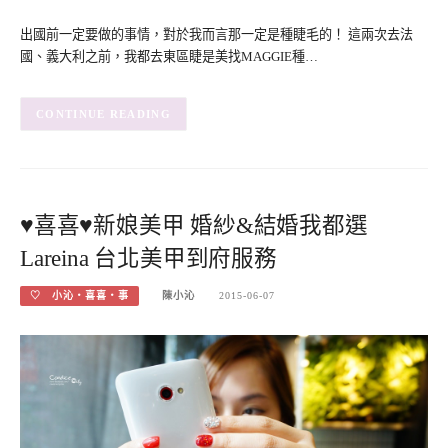
出國前一定要做的事情，對於我而言那一定是種睫毛的！ 這兩次去法
國、義大利之前，我都去東區睫是美找MAGGIE種…
CONTINUE READING
♥喜喜♥新娘美甲 婚紗&結婚我都選
Lareina 台北美甲到府服務
♡ 小沁‧喜喜‧事
陳小沁
2015-06-07