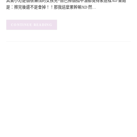
其實小沁是個很懶惰的女孩兒~自己擦個指甲油都覺得累這樣XD 重點
是：擦完後還不是會掉！！那我這麼累幹嘛XD 然…
CONTINUE READING