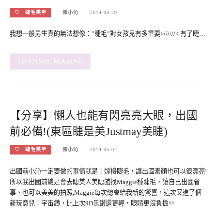
♡ 睫毛美甲
陳小沁
2014-09-29
我想一般男生真的無法想像：”睫毛”對女孩兒有多重要>//////< 有了睫…
CONTINUE READING
【分享】懶人也能有閃亮亮大眼，出國
前必備!(東區睫是美Justmay美睫)
♡ 睫毛美甲
陳小沁
2014-05-04
出國前小沁一定要做的事情就是：嫁接睫毛，讓出國素顏也可以很漂亮!
所以我出國前總是會去睫美人美睫館找Maggie種睫毛，讓自己出國省
事、也可以美美的拍照,Maggie每次總會給我新的驚喜，這次又進了個
新玩意兒：宇宙鑽，比上次9D黑鑽還更輕，眼睛更沒負擔^^