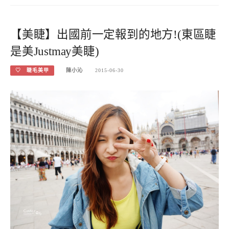
【美睫】出國前一定報到的地方!(東區睫
是美Justmay美睫)
♡ 睫毛美甲
陳小沁
2015-06-30