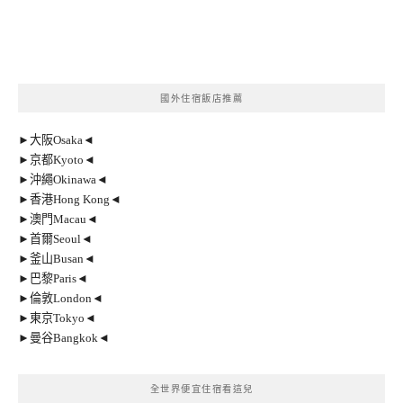
國外住宿飯店推薦
►大阪Osaka◄
►京都Kyoto◄
►沖繩Okinawa◄
►香港Hong Kong◄
►澳門Macau◄
►首爾Seoul◄
►釜山Busan◄
►巴黎Paris◄
►倫敦London◄
►東京Tokyo◄
►曼谷Bangkok◄
全世界便宜住宿看這兒