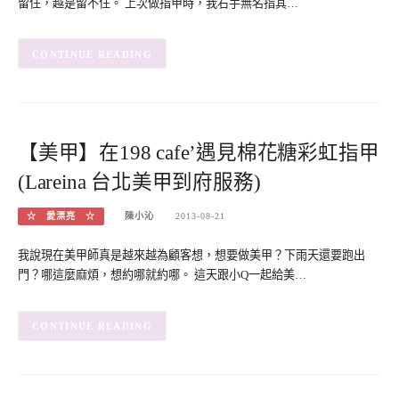
留住，越是留不住。 上次做指甲時，我右手無名指其…
CONTINUE READING
【美甲】在198 cafe’遇見棉花糖彩虹指甲
(Lareina 台北美甲到府服務)
☆ 愛漂亮 ☆
陳小沁
2013-08-21
我說現在美甲師真是越來越為顧客想，想要做美甲？下雨天還要跑出
門？哪這麼麻煩，想約哪就約哪。 這天跟小Q一起給美…
CONTINUE READING