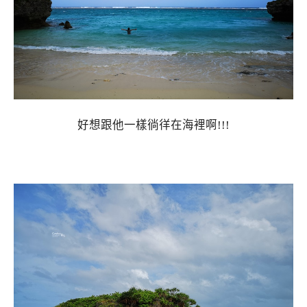
好想跟他一樣徜徉在海裡啊!!!