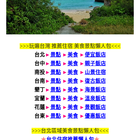
>>>玩遍台灣 推薦住宿 美食景點懶人包<<<
台北
►
景點
►
美食
►
便宜飯店
台中
►
景點
►
美食
►
親子飯店
南投
►
景點
►
美食
►
山景住宿
台南
►
景點
►
美食
►
復古飯店
墾丁
►
景點
►
美食
►
海景飯店
宜蘭
►
景點
►
美食
►
溫泉飯店
花蓮
►
景點
►
美食
►
景觀飯店
台東
►
景點
►
美食
►
優惠飯店
>>>
台北區域美食景點懶人包<<<
★
台北住宿推薦懶人包
★