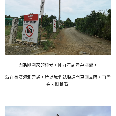
因為剛剛來的時候，剛好看到赤墓海灘，
就在長濱海灘旁邊，所以我們就順道開車回去時，再彎
進去瞧瞧看!