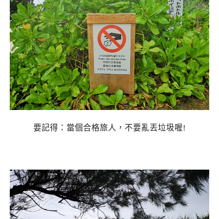
要記得：當個合格旅人，不要亂丟垃圾喔!