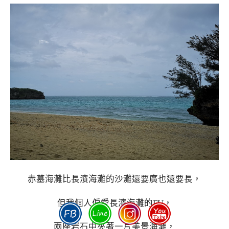
赤墓海灘比長濱海灘的沙灘還要廣也還要長，
但我個人偏愛長濱海灘的FU，
兩座岩石中夾著一片美景海灘，