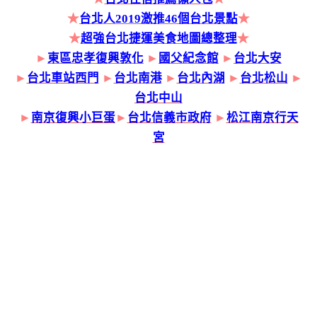
★
台北人2019激推46個台北景點
★
★
超強台北捷運美食地圖總整理
★
►
東區忠孝復興敦化
►
國父紀念館
►
台北大安
►
台北車站西門
►
台北南港
►
台北內湖
►
台北松山
►
台北中山
►
南京復興小巨蛋
►
台北信義市政府
►
松江南京行天
宮