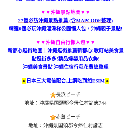
▼▼沖繩景點地圖
▼▼
27個必訪沖繩景點推薦 (含MAPCODE整理)
精選6個必玩沖繩溜滑梯公園懶人包，沖繩親子景點!
▼▼沖繩自由行懶人包
▼▼
新都心逛街地圖｜沖繩逛街推薦新都心!歌町站美食景
點逛街多多!精品婦嬰用品衣飾!
沖繩美食景點 沖繩住宿行程花費總整理
●
日本三大電信配合,上網吃到飽ESIM
●
長浜ビーチ
地址：沖縄県国頭郡今帰仁村諸志744
赤墓ビーチ
地址：沖縄県国頭郡今帰仁村諸志