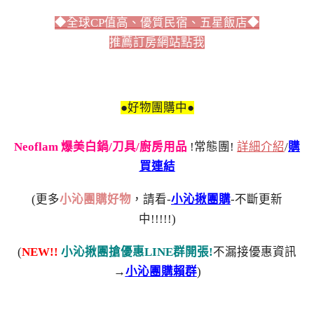
◆全球CP值高、優質民宿、五星飯店◆
推薦訂房網站點我
●好物團購中●
Neoflam 爆美白鍋/刀具/廚房用品
!常態團!
詳細介紹
/
購
買連結
(更多
小沁團購好物
，請看-
小沁揪團購
-不斷更新
中!!!!!)
(
NEW!!
小沁揪團搶優惠LINE群開張!
不漏接優惠資訊
→
小沁團購賴群
)