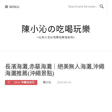
Skip
MENU
to
content
陳小沁の吃喝玩樂
○沁的人生以吃喝玩樂為目的○
長濱海灘,赤墓海灘｜絕美無人海灘,沖繩
海灘推薦(沖繩景點)
♡ 2018 沖繩自由行
陳小沁
2019-05-14