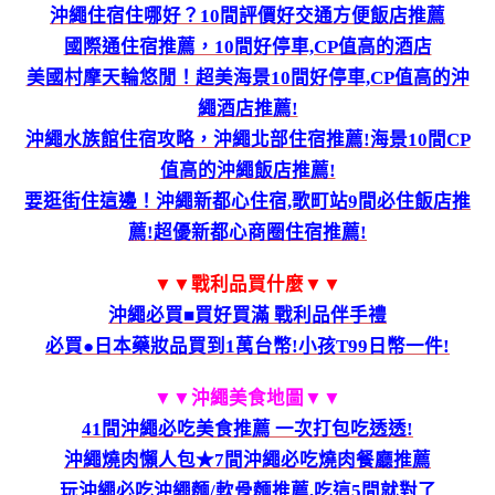
沖繩住宿住哪好？10間評價好交通方便飯店推薦
國際通住宿推薦，10間好停車,CP值高的酒店
美國村摩天輪悠閒！超美海景10間好停車,CP值高的沖
繩酒店推薦!
沖繩水族館住宿攻略，沖繩北部住宿推薦!海景10間CP
值高的沖繩飯店推薦!
要逛街住這邊！沖繩新都心住宿,歌町站9間必住飯店推
薦!超優新都心商圈住宿推薦!
▼▼戰利品買什麼▼▼
沖繩必買■買好買滿 戰利品伴手禮
必買●日本藥妝品買到1萬台幣!小孩T99日幣一件!
▼▼沖繩美食地圖
▼▼
41間沖繩必吃美食推薦 一次打包吃透透!
沖繩燒肉懶人包★7間沖繩必吃燒肉餐廳推薦
玩沖繩必吃沖繩麵/軟骨麵推薦,吃這5間就對了