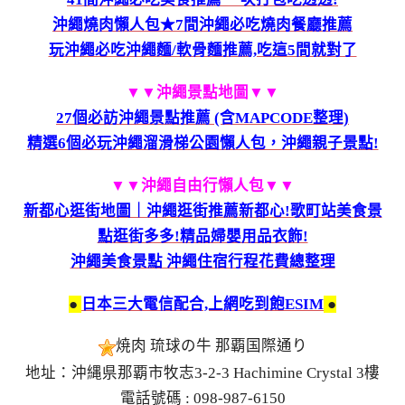
沖繩燒肉懶人包★7間沖繩必吃燒肉餐廳推薦
玩沖繩必吃沖繩麵/軟骨麵推薦,吃這5間就對了
▼▼沖繩景點地圖
▼▼
27個必訪沖繩景點推薦 (含MAPCODE整理)
精選6個必玩沖繩溜滑梯公園懶人包，沖繩親子景點!
▼▼沖繩自由行懶人包
▼▼
新都心逛街地圖｜沖繩逛街推薦新都心!歌町站美食景
點逛街多多!精品婦嬰用品衣飾!
沖繩美食景點 沖繩住宿行程花費總整理
●
日本三大電信配合,上網吃到飽ESIM
●
焼肉 琉球の牛 那覇国際通り
地址：沖縄県那覇市牧志3-2-3 Hachimine Crystal 3樓
電話號碼 : 098-987-6150