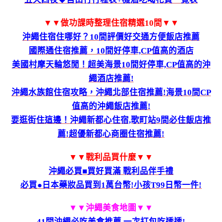
▼▼做功課時整理住宿精選10間▼▼
沖繩住宿住哪好？10間評價好交通方便飯店推薦
國際通住宿推薦，10間好停車,CP值高的酒店
美國村摩天輪悠閒！超美海景10間好停車,CP值高的沖
繩酒店推薦!
沖繩水族館住宿攻略，沖繩北部住宿推薦!海景10間CP
值高的沖繩飯店推薦!
要逛街住這邊！沖繩新都心住宿,歌町站9間必住飯店推
薦!超優新都心商圈住宿推薦!
▼▼戰利品買什麼▼▼
沖繩必買■買好買滿 戰利品伴手禮
必買●日本藥妝品買到1萬台幣!小孩T99日幣一件!
▼▼沖繩美食地圖
▼▼
41間沖繩必吃美食推薦 一次打包吃透透!