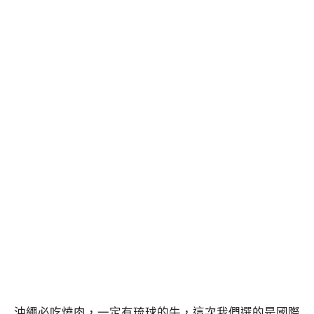
沖繩必吃燒肉，一定有琉球的牛，這次我們選的是國際