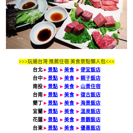
>>>玩遍台灣 推薦住宿 美食景點懶人包<<<
台北
►
景點
►
美食
►
便宜飯店
台中
►
景點
►
美食
►
親子飯店
南投
►
景點
►
美食
►
山景住宿
台南
►
景點
►
美食
►
復古飯店
墾丁
►
景點
►
美食
►
海景飯店
宜蘭
►
景點
►
美食
►
溫泉飯店
花蓮
►
景點
►
美食
►
景觀飯店
台東
►
景點
►
美食
►
優惠飯店