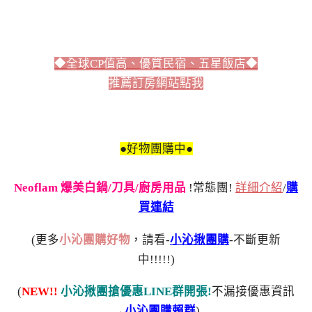
◆全球CP值高、優質民宿、五星飯店◆
推薦訂房網站點我
●好物團購中●
Neoflam 爆美白鍋/刀具/廚房用品
!常態團!
詳細介紹
/
購
買連結
(更多
小沁團購好物
，請看-
小沁揪團購
-不斷更新
中!!!!!)
(
NEW!!
小沁揪團搶優惠LINE群開張!
不漏接優惠資訊
→
小沁團購賴群
)