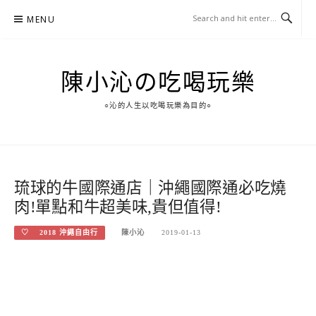
Skip
MENU
to
content
陳小沁の吃喝玩樂
○沁的人生以吃喝玩樂為目的○
琉球的牛國際通店｜沖繩國際通必吃燒
肉!單點和牛超美味,貴但值得!
♡ 2018 沖繩自由行
陳小沁
2019-01-13