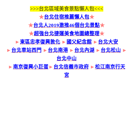
>>>
台北區域美食景點懶人包<<<
★
台北住宿推薦懶人包
★
★
台北人2019激推46個台北景點
★
★
超強台北捷運美食地圖總整理
★
►
東區忠孝復興敦化
►
國父紀念館
►
台北大安
►
台北車站西門
►
台北南港
►
台北內湖
►
台北松山
►
台北中山
►
南京復興小巨蛋
►
台北信義市政府
►
松江南京行天
宮