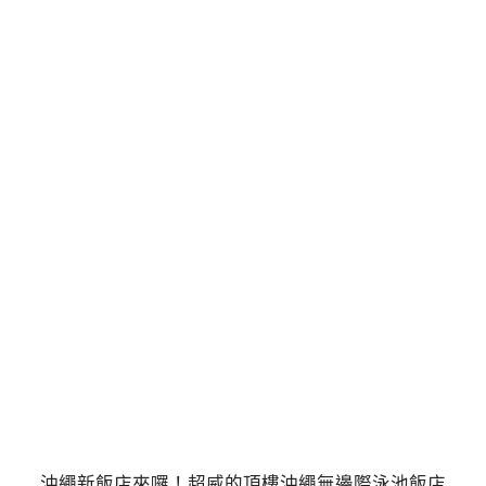
沖繩新飯店來囉！超威的頂樓沖繩無邊際泳池飯店