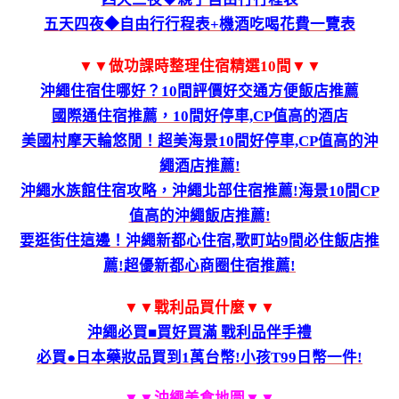
五天四夜◆自由行行程表+機酒吃喝花費一覽表
▼▼做功課時整理住宿精選10間▼▼
沖繩住宿住哪好？10間評價好交通方便飯店推薦
國際通住宿推薦，10間好停車,CP值高的酒店
美國村摩天輪悠閒！超美海景10間好停車,CP值高的沖
繩酒店推薦!
沖繩水族館住宿攻略，沖繩北部住宿推薦!海景10間CP
值高的沖繩飯店推薦!
要逛街住這邊！沖繩新都心住宿,歌町站9間必住飯店推
薦!超優新都心商圈住宿推薦!
▼▼戰利品買什麼▼▼
沖繩必買■買好買滿 戰利品伴手禮
必買●日本藥妝品買到1萬台幣!小孩T99日幣一件!
▼▼沖繩美食地圖
▼▼