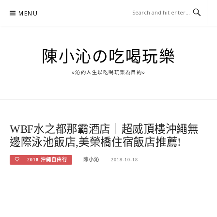
Skip
MENU
to
content
陳小沁の吃喝玩樂
○沁的人生以吃喝玩樂為目的○
WBF水之都那霸酒店｜超威頂樓沖繩無
邊際泳池飯店,美榮橋住宿飯店推薦!
♡ 2018 沖繩自由行
陳小沁
2018-10-18