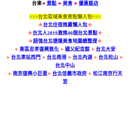
台東
►
景點
►
美食
►
優惠飯店
>>>
台北區域美食景點懶人包<<<
★
台北住宿推薦懶人包
★
★
台北人2019激推46個台北景點
★
★
超強台北捷運美食地圖總整理
★
►
東區忠孝復興敦化
►
國父紀念館
►
台北大安
►
台北車站西門
►
台北南港
►
台北內湖
►
台北松山
►
台北中山
►
南京復興小巨蛋
►
台北信義市政府
►
松江南京行天
宮