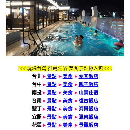
>>>玩遍台灣 推薦住宿 美食景點懶人包<<<
台北
►
景點
►
美食
►
便宜飯店
台中
►
景點
►
美食
►
親子飯店
南投
►
景點
►
美食
►
山景住宿
台南
►
景點
►
美食
►
復古飯店
墾丁
►
景點
►
美食
►
海景飯店
宜蘭
►
景點
►
美食
►
溫泉飯店
花蓮
►
景點
►
美食
►
景觀飯店