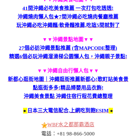
41間沖繩必吃美食推薦 一次打包吃透透!
沖繩燒肉懶人包★7間沖繩必吃燒肉餐廳推薦
玩沖繩必吃沖繩麵/軟骨麵推薦,吃這5間就對了
▼▼沖繩景點地圖
▼▼
27個必訪沖繩景點推薦 (含MAPCODE整理)
精選6個必玩沖繩溜滑梯公園懶人包，沖繩親子景點!
▼▼沖繩自由行懶人包
▼▼
新都心逛街地圖｜沖繩逛街推薦新都心!歌町站美食景
點逛街多多!精品婦嬰用品衣飾!
沖繩美食景點 沖繩住宿行程花費總整理
●
日本三大電信配合,上網吃到飽ESIM
●
WBF水之都那霸酒店
電話：+81 98-866-5000