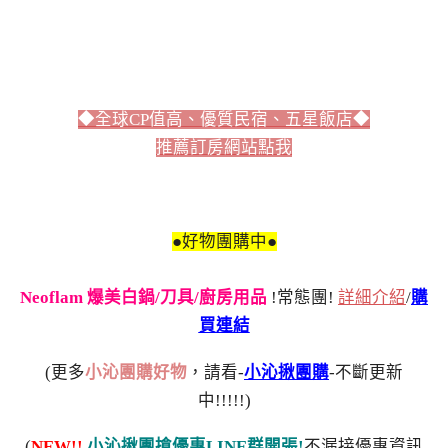
◆全球CP值高、優質民宿、五星飯店◆
推薦訂房網站點我
●好物團購中●
Neoflam 爆美白鍋/刀具/廚房用品
!常態團!
詳細介紹
/
購
買連結
(更多
小沁團購好物
，請看-
小沁揪團購
-不斷更新
中!!!!!)
(
NEW!!
小沁揪團搶優惠LINE群開張!
不漏接優惠資訊