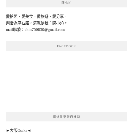
陳小沁
愛拍照、愛美食、愛旅遊、愛分享，
樂活為座右銘，這就是我：陳小沁。
mail聯繫：
chin750830@gmail.com
FACEBOOK
國外住宿飯店推薦
►大阪Osaka◄