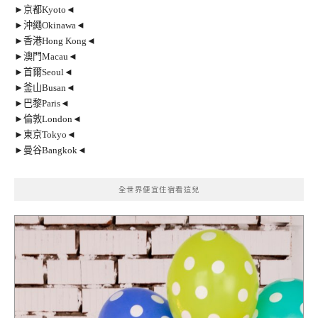
►京都Kyoto◄
►沖繩Okinawa◄
►香港Hong Kong◄
►澳門Macau◄
►首爾Seoul◄
►釜山Busan◄
►巴黎Paris◄
►倫敦London◄
►東京Tokyo◄
►曼谷Bangkok◄
全世界便宜住宿看這兒