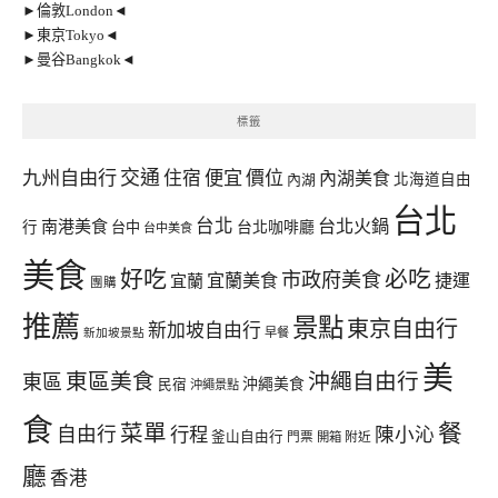
►倫敦London◄
►東京Tokyo◄
►曼谷Bangkok◄
標籤
交通
九州自由行
住宿
便宜
價位
內湖美食
內湖
北海道自由
台北
台北
台北火鍋
南港美食
行
台中
台北咖啡廳
台中美食
美食
好吃
必吃
市政府美食
宜蘭美食
捷運
宜蘭
團購
推薦
景點
東京自由行
新加坡自由行
早餐
新加坡景點
美
東區美食
沖繩自由行
東區
沖繩美食
民宿
沖繩景點
食
餐
菜單
自由行
行程
陳小沁
釜山自由行
門票
開箱
附近
廳
香港