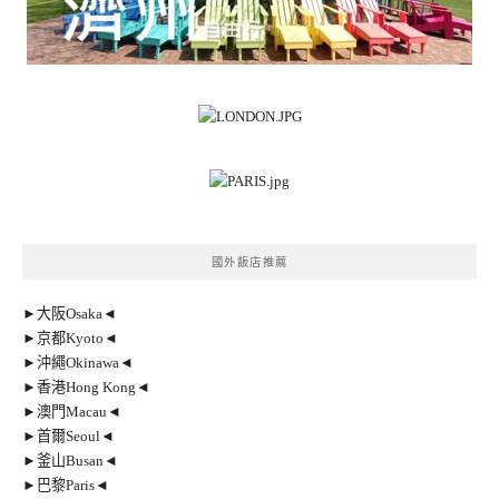
國外飯店推薦
►大阪Osaka◄
►京都Kyoto◄
►沖繩Okinawa◄
►香港Hong Kong◄
►澳門Macau◄
►首爾Seoul◄
►釜山Busan◄
►巴黎Paris◄