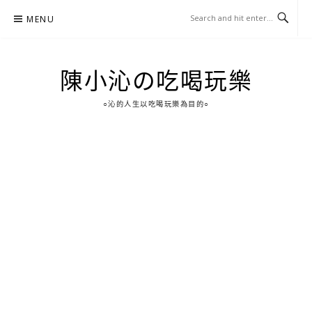
Skip
MENU
to
content
陳小沁の吃喝玩樂
○沁的人生以吃喝玩樂為目的○