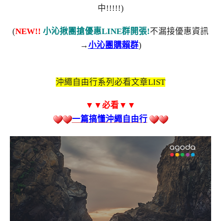
中!!!!!)
(
NEW!!
小沁揪團搶優惠LINE群開張!
不漏接優惠資訊
→
小沁團購賴群
)
沖繩自由行系列必看文章LIST
▼▼必看
▼▼
一篇搞懂沖繩自由行