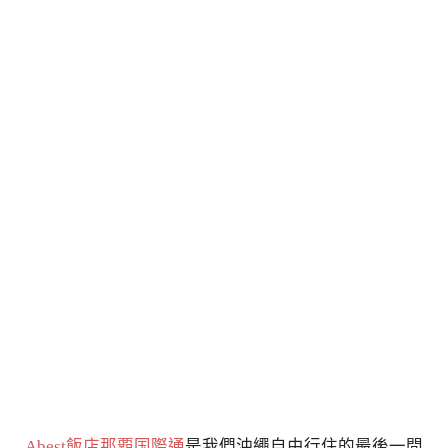
Abest飯店那覇国際通
是我們沖繩自由行住的最後一間