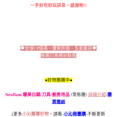
一手好吃好玩訊息，感謝喲!!
◆全球CP值高、優質民宿、五星飯店◆
推薦訂房網站點我
●好物團購中●
Neoflam 爆美白鍋/刀具/廚房用品
!常態團!
詳細介紹
/
購
買連結
(更多
小沁團購好物
，請看-
小沁揪團購
-不斷更新