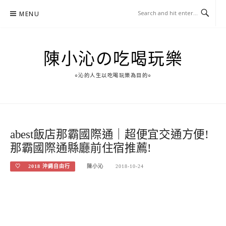
Skip
MENU
to
content
陳小沁の吃喝玩樂
○沁的人生以吃喝玩樂為目的○
abest飯店那霸國際通｜超便宜交通方便!
那霸國際通縣廳前住宿推薦!
♡ 2018 沖繩自由行
陳小沁
2018-10-24