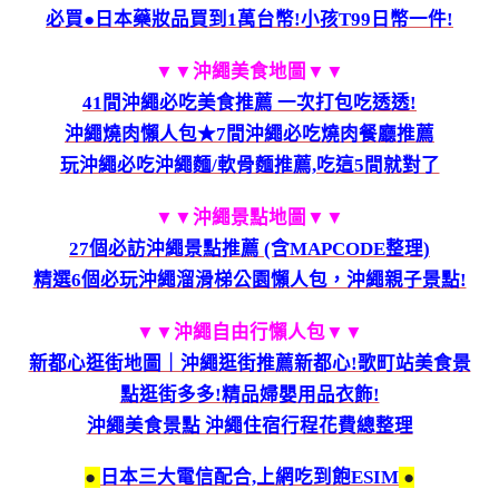
必買●日本藥妝品買到1萬台幣!小孩T99日幣一件!
▼▼沖繩美食地圖
▼▼
41間沖繩必吃美食推薦 一次打包吃透透!
沖繩燒肉懶人包★7間沖繩必吃燒肉餐廳推薦
玩沖繩必吃沖繩麵/軟骨麵推薦,吃這5間就對了
▼▼沖繩景點地圖
▼▼
27個必訪沖繩景點推薦 (含MAPCODE整理)
精選6個必玩沖繩溜滑梯公園懶人包，沖繩親子景點!
▼▼沖繩自由行懶人包
▼▼
新都心逛街地圖｜沖繩逛街推薦新都心!歌町站美食景
點逛街多多!精品婦嬰用品衣飾!
沖繩美食景點 沖繩住宿行程花費總整理
●
日本三大電信配合,上網吃到飽ESIM
●