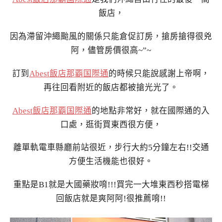
飯店，
因為滯留沖繩颱風的關係只能倉促訂房，搶房搶得很兇
阿，儘管房價很高~”~
訂到
Abest飯店那覇国際通
的時候只能說感謝上帝啊，
再往回看附近的飯店都被搶光光了。
Abest飯店那覇国際通
的地點非常好，就在國際通的入
口處，逛街買東西很方便，
離單軌電車縣廳前站很近，步行大約5分鐘左右!!交通
方便生活機能也很好。
重點是B1就是大國藥妝唷!!!買完一大堆東西秒搭電梯
回飯店就是爽阿阿!很推薦唷!!