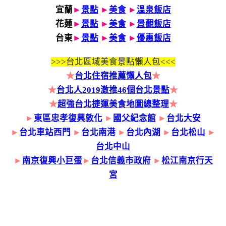
宜蘭
►
景點
►
美食
►
溫泉飯店
花蓮
►
景點
►
美食
►
景觀飯店
台東
►
景點
►
美食
►
優惠飯店
>>>
台北區域美食景點懶人包<<<
★
台北住宿推薦懶人包
★
★
台北人2019激推46個台北景點
★
★
超強台北捷運美食地圖總整理
★
►
東區忠孝復興敦化
►
國父紀念館
►
台北大安
►
台北車站西門
►
台北南港
►
台北內湖
►
台北松山
►
台北中山
►
南京復興小巨蛋
►
台北信義市政府
►
松江南京行天
宮