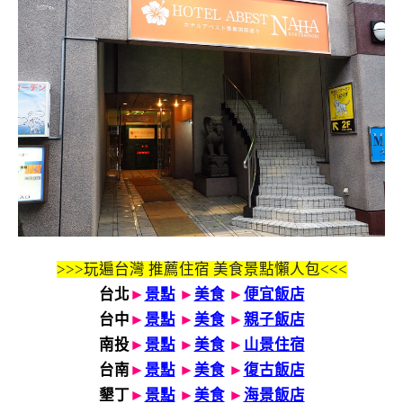
>>>玩遍台灣 推薦住宿 美食景點懶人包<<<
台北
►
景點
►
美食
►
便宜飯店
台中
►
景點
►
美食
►
親子飯店
南投
►
景點
►
美食
►
山景住宿
台南
►
景點
►
美食
►
復古飯店
墾丁
►
景點
►
美食
►
海景飯店