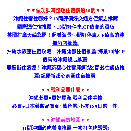
▼▼做功課時整理住宿精選10間▼▼
沖繩住宿住哪好？10間評價好交通方便飯店推薦
國際通住宿推薦，10間好停車,CP值高的酒店
美國村摩天輪悠閒！超美海景10間好停車,CP值高的沖
繩酒店推薦!
沖繩水族館住宿攻略，沖繩北部住宿推薦!海景10間CP
值高的沖繩飯店推薦!
要逛街住這邊！沖繩新都心住宿,歌町站9間必住飯店推
薦!超優新都心商圈住宿推薦!
▼▼戰利品買什麼▼▼
沖繩必買■買好買滿 戰利品伴手禮
必買●日本藥妝品買到1萬台幣!小孩T99日幣一件!
▼▼沖繩美食地圖
▼▼
41間沖繩必吃美食推薦 一次打包吃透透!