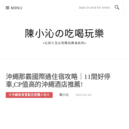
Skip
MENU
to
content
陳小沁の吃喝玩樂
○沁的人生以吃喝玩樂為目的○
沖繩那霸國際通住宿攻略｜11間好停
車,CP值高的沖繩酒店推薦!
※沖繩美食景點住宿懶人包※
陳小沁
2025-01-01