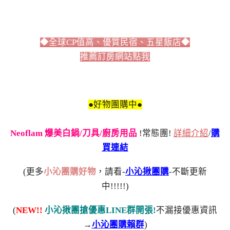
◆全球CP值高、優質民宿、五星飯店◆
推薦訂房網站點我
●好物團購中●
Neoflam 爆美白鍋/刀具/廚房用品
!常態團!
詳細介紹
/
購
買連結
(更多
小沁團購好物
，請看-
小沁揪團購
-不斷更新
中!!!!!)
(
NEW!!
小沁揪團搶優惠LINE群開張!
不漏接優惠資訊
→
小沁團購賴群
)