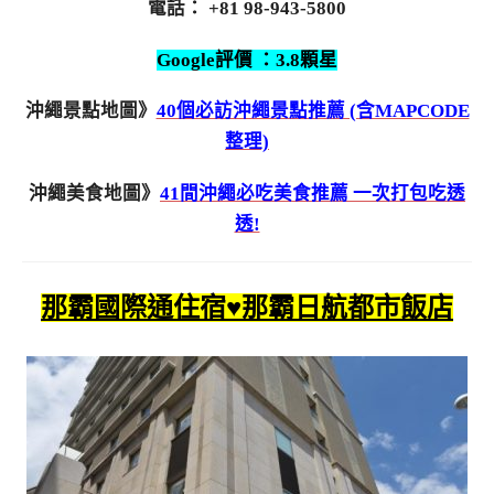
電話： +81 98-943-5800
Google評價 ：3.8顆星
沖繩景點地圖》
40個必訪沖繩景點推薦 (含MAPCODE
整理)
沖繩美食地圖》
41間沖繩必吃美食推薦 一次打包吃透
透!
那霸國際通住宿♥那霸日航都市飯店