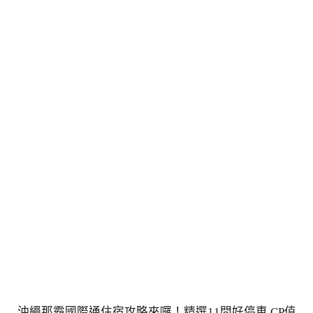
沖繩那霸國際通住宿攻略來囉！精選11間好停車,CP值