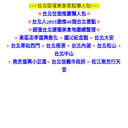
>>>
台北區域美食景點懶人包<<<
★
台北住宿推薦懶人包
★
★
台北人2019激推46個台北景點
★
★
超強台北捷運美食地圖總整理
★
►
東區忠孝復興敦化
►
國父紀念館
►
台北大安
►
台北車站西門
►
台北南港
►
台北內湖
►
台北松山
►
台北中山
►
南京復興小巨蛋
►
台北信義市政府
►
松江南京行天
宮