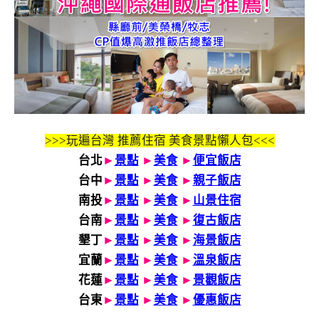
>>>玩遍台灣 推薦住宿 美食景點懶人包<<<
台北
►
景點
►
美食
►
便宜飯店
台中
►
景點
►
美食
►
親子飯店
南投
►
景點
►
美食
►
山景住宿
台南
►
景點
►
美食
►
復古飯店
墾丁
►
景點
►
美食
►
海景飯店
宜蘭
►
景點
►
美食
►
溫泉飯店
花蓮
►
景點
►
美食
►
景觀飯店
台東
►
景點
►
美食
►
優惠飯店