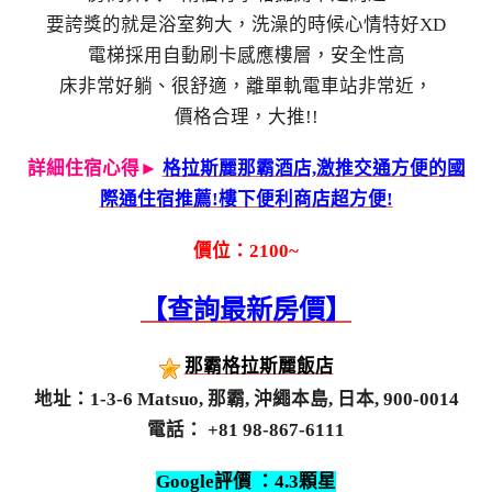
要誇獎的就是浴室夠大，洗澡的時候心情特好XD
電梯採用自動刷卡感應樓層，安全性高
床非常好躺、很舒適，離單軌電車站非常近，
價格合理，大推!!
詳細住宿心得►
格拉斯麗那霸酒店,激推交通方便的國
際通住宿推薦!樓下便利商店超方便!
價位：2100~
【查詢最新房價】
那霸格拉斯麗飯店
地址：1-3-6 Matsuo, 那霸, 沖繩本島, 日本, 900-0014
電話： +81 98-867-6111
Google評價 ：4.3顆星