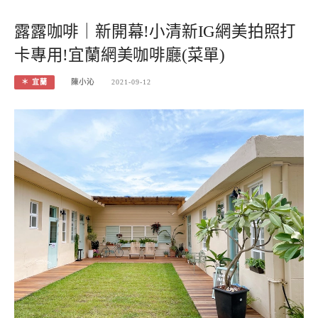
露露咖啡｜新開幕!小清新IG網美拍照打
卡專用!宜蘭網美咖啡廳(菜單)
＊ 宜蘭
陳小沁
2021-09-12