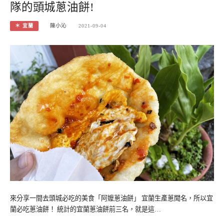
隊的頭城蔥油餅!
＊ 宜蘭
陳小沁
2021-09-04
來分享一間去頭城必吃的美食「阿嬤蔥油餅」 宜蘭生產蔥聞名，所以宜
蘭必吃蔥油餅！ 統計的宜蘭蔥油餅前三名，就是這…