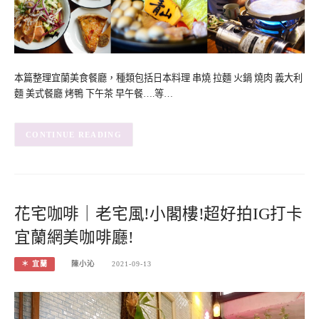
本篇整理宜蘭美食餐廳，種類包括日本料理 串燒 拉麵 火鍋 燒肉 義大利
麵 美式餐廳 烤鴨 下午茶 早午餐….等…
CONTINUE READING
花宅咖啡｜老宅風!小閣樓!超好拍IG打卡
宜蘭網美咖啡廳!
＊ 宜蘭
陳小沁
2021-09-13