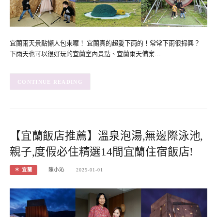
宜蘭雨天景點懶人包來囉！ 宜蘭真的超愛下雨的！常常下雨很掃興？
下雨天也可以很好玩的宜蘭室內景點、宜蘭雨天備案…
CONTINUE READING
【宜蘭飯店推薦】溫泉泡湯,無邊際泳池,
親子,度假必住精選14間宜蘭住宿飯店!
＊ 宜蘭
陳小沁
2025-01-01