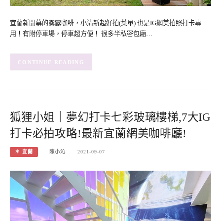
宜蘭新開幕的露露咖啡，小清新超好拍(菜單) 也是IG網美拍照打卡專
用！有附停車場，停車超方便！ 很多半私密包廂…
CONTINUE READING
狐狸小姐｜夢幻打卡七彩玻璃樓梯,7大IG
打卡必拍攻略!最新宜蘭網美咖啡廳!
＊ 宜蘭
陳小沁
2021-09-07