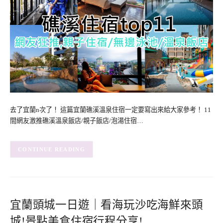
去了宜蘭n次了！ 這篇宜蘭礁溪溫泉住宿一定要寫出來給大家參考！ 11
間網友激推礁溪溫泉飯店/親子飯店/泡湯住宿…
CONTINUE READING
宜蘭頭城一日遊｜看海玩沙吃海鮮來頭
城!景點美食住宿行程分享!