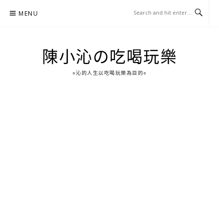
Skip
MENU
to
content
陳小沁の吃喝玩樂
○沁的人生以吃喝玩樂為目的○