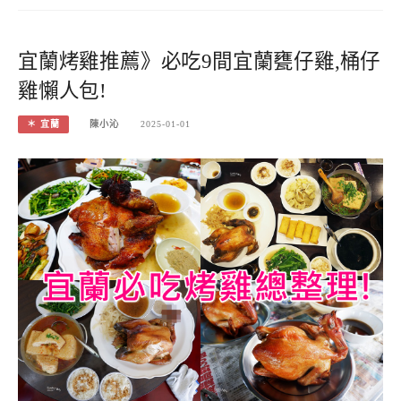
宜蘭烤雞推薦》必吃9間宜蘭甕仔雞,桶仔
雞懶人包!
＊ 宜蘭
陳小沁
2025-01-01