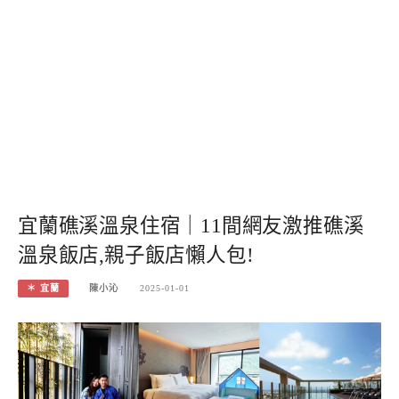
宜蘭礁溪溫泉住宿｜11間網友激推礁溪
溫泉飯店,親子飯店懶人包!
＊ 宜蘭
陳小沁
2025-01-01