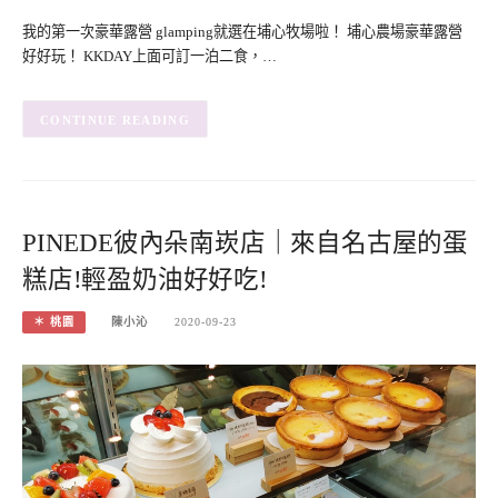
我的第一次豪華露營 glamping就選在埔心牧場啦！ 埔心農場豪華露營
好好玩！ KKDAY上面可訂一泊二食，…
CONTINUE READING
PINEDE彼內朵南崁店｜來自名古屋的蛋
糕店!輕盈奶油好好吃!
＊ 桃園
陳小沁
2020-09-23