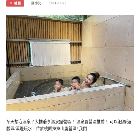
＊ 桃園
陳小沁
2021-08-29
冬天想泡溫泉？大推爺亨溫泉露營區！ 溫泉露營區推薦！ 可以泡湯/遊
戲區/溪邊玩水，位於桃園拉拉山露營區! 我們…