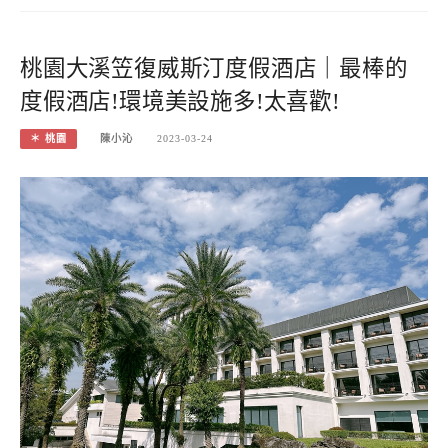
桃園大溪笠復威斯汀度假酒店｜最棒的
度假酒店!環境美設施多!太喜歡!
＊ 桃園
陳小沁
2023-03-24