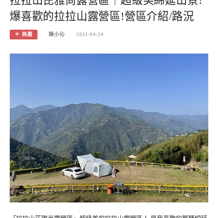
拉拉山芘雅尚露營區｜超級美綿延山景!
爆喜歡的拉拉山露營區!營區介紹/路況
＊ 桃園
陳小沁
2021-04-24