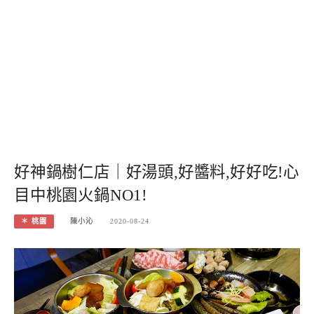
好神鍋樹仁店｜好湯頭,好醬料,好好吃!心
目中桃園火鍋NO1!
＊ 桃園
陳小沁
2020-08-24