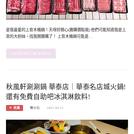
是我最愛的上官木桶鍋！天呀好開心(團購價點我) 他們可能知道我是上
官的大粉絲，找我開團購了！ 上官木桶鍋可能是…
CONTINUE READING
秋風軒涮涮鍋 華泰店｜華泰名店城火鍋!
還有免費自助吧冰淇淋飲料!
＊ 桃園
陳小沁
2021-05-11