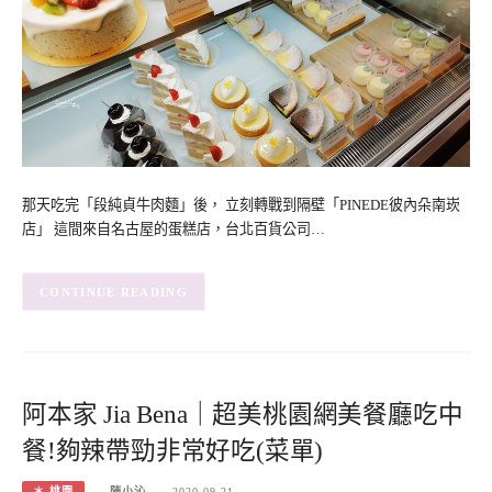
那天吃完「段純貞牛肉麵」後， 立刻轉戰到隔壁「PINEDE彼內朵南崁
店」 這間來自名古屋的蛋糕店，台北百貨公司…
CONTINUE READING
阿本家 Jia Bena｜超美桃園網美餐廳吃中
餐!夠辣帶勁非常好吃(菜單)
＊ 桃園
陳小沁
2020-09-21