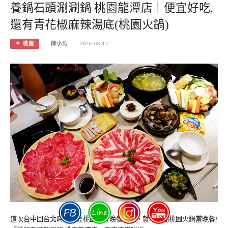
養鍋石頭涮涮鍋 桃園龍潭店｜便宜好吃,
還有青花椒麻辣湯底(桃園火鍋)
＊ 桃園
陳小沁
2020-08-17
這次台中回台北時，路經桃園正好晚餐時間，就吃這間桃園火鍋當晚餐!