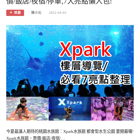
價/飯店/夜宿/停車,7大亮點懶人包!
＊ 桃園
陳小沁
2022-04-05
今夏最讓人期待的桃園水族館：Xpark水族館 都會型水生公園 要開幕囉!
Xpark水族館，票價/飯店/夜宿/…