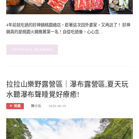
4年前就吃過的好神鍋桃園總店，趁著這次回外婆家，又再訪了！ 好神
鍋真的是桃園火鍋推薦第一名！自從吃過後，心心念…
CONTINUE READING
拉拉山樂野露營區｜瀑布露營區,夏天玩
水聽瀑布聲睡覺好療癒!
＊ 桃園
陳小沁
2020-08-19