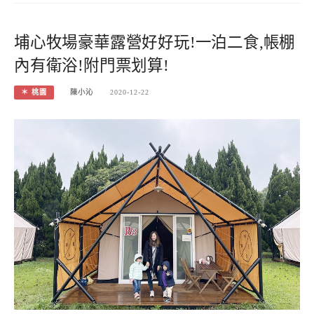
埔心牧場豪華露營好好玩!一泊二食,帳棚
內有衛浴!附門票划算!
＊ 桃園
陳小沁
2020-12-22