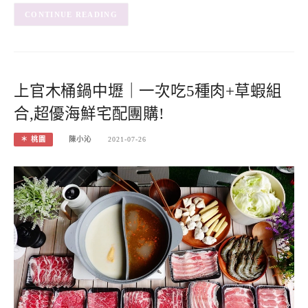
CONTINUE READING
上官木桶鍋中壢｜一次吃5種肉+草蝦組
合,超優海鮮宅配團購!
＊ 桃園
陳小沁
2021-07-26