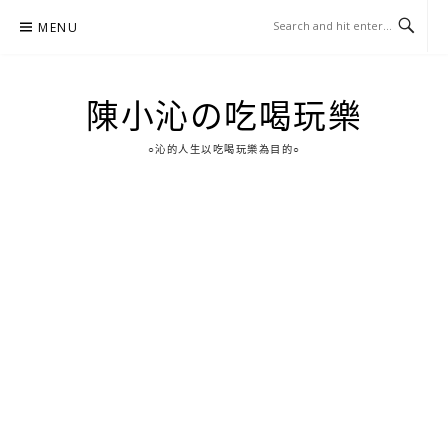
Skip
MENU
to
content
陳小沁の吃喝玩樂
○沁的人生以吃喝玩樂為目的○