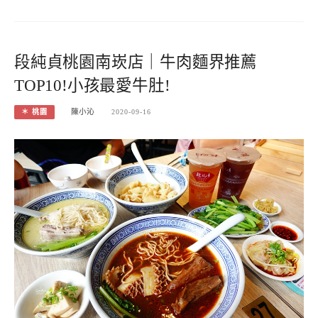
段純貞桃園南崁店｜牛肉麵界推薦
TOP10!小孩最愛牛肚!
＊ 桃園
陳小沁
2020-09-16