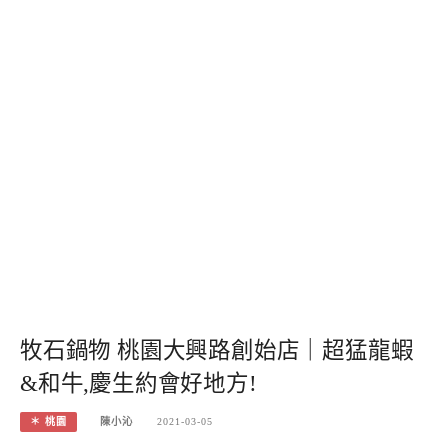
牧石鍋物 桃園大興路創始店｜超猛龍蝦
&和牛,慶生約會好地方!
＊ 桃園
陳小沁
2021-03-05