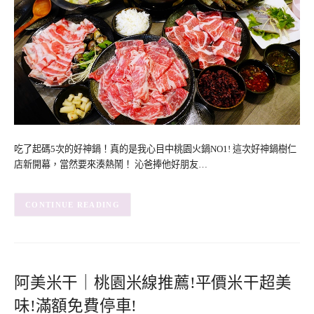
吃了起碼5次的好神鍋！真的是我心目中桃園火鍋NO1! 這次好神鍋樹仁
店新開幕，當然要來湊熱鬧！ 沁爸捧他好朋友…
CONTINUE READING
阿美米干｜桃園米線推薦!平價米干超美
味!滿額免費停車!