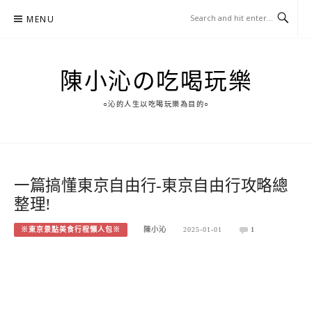
Skip
MENU
to
content
陳小沁の吃喝玩樂
○沁的人生以吃喝玩樂為目的○
一篇搞懂東京自由行-東京自由行攻略總
整理!
※東京景點美食行程懶人包※
陳小沁
2025-01-01
1