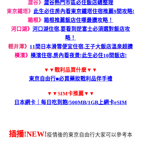
澀谷》
澀谷熱門市區必住飯店總整理
東京鐵塔》
此生必住房內看東京鐵塔住宿推薦9間攻略!
箱根》
箱根推薦飯店住哪最讚攻略！
河口湖》
河口湖住宿,要看到逆富士必須選對飯店攻
略！
輕井澤》
11間日本滑雪便宜住宿,王子大飯店溫泉超讚
橫濱》
橫濱住宿,房內看夜景!此生必住10間飯店!
▼▼戰利品買什麼▼▼
東京自由行■必買藥妝戰利品伴手禮
▼▼SIM卡推薦▼▼
日本網卡｜每日吃到飽/500MB/1GB上網卡eSIM
插播!NEW!
疫情後的東京自由行大家可以參考本