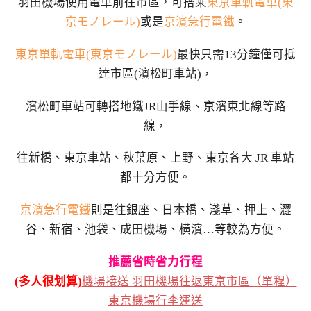
羽田機場使用電車前往市區，可搭乘
東京單軌電車(東
京モノレール)
或是
京濱急行電鐵
。
東京單軌電車(東京モノレール)
最快只需13分鐘僅可抵
達市區(濱松町車站)，
濱松町車站可轉搭地鐵JR山手線、京濱東北線等路
線，
往新橋、東京車站、秋葉原、上野、東京各大 JR 車站
都十分方便。
京濱急行電鐵
則是往銀座、日本橋、淺草、押上、澀
谷、新宿、池袋、成田機場、橫濱…等較為方便。
推薦省時省力行程
(多人很划算)
機場接送 羽田機場往返東京市區（單程）
東京機場行李運送