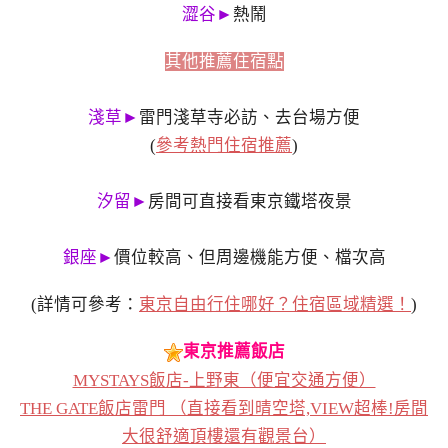
澀谷►
熱鬧
其他推薦住宿點
淺草►
雷門淺草寺必訪、去台場方便
(
參考熱門住宿推薦
)
汐留►
房間可直接看東京鐵塔夜景
銀座►
價位較高、但周邊機能方便、檔次高
(詳情可參考：
東京自由行住哪好？住宿區域精選！
)
東京推薦飯店
MYSTAYS飯店-上野東（便宜交通方便）
THE GATE飯店雷門 （直接看到晴空塔,VIEW超棒!房間
大很舒適頂樓還有觀景台）