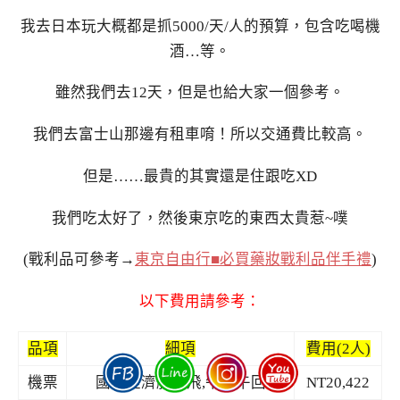
我去日本玩大概都是抓5000/天/人的預算，包含吃喝機
酒…等。
雖然我們去12天，但是也給大家一個參考。
我們去富士山那邊有租車唷！所以交通費比較高。
但是……最貴的其實還是住跟吃XD
我們吃太好了，然後東京吃的東西太貴惹~噗
(戰利品可參考→
東京自由行■必買藥妝戰利品伴手禮
)
以下費用請參考：
品項
細項
費用(2人)
機票
國泰經濟艙直飛,午去午回
NT20,422