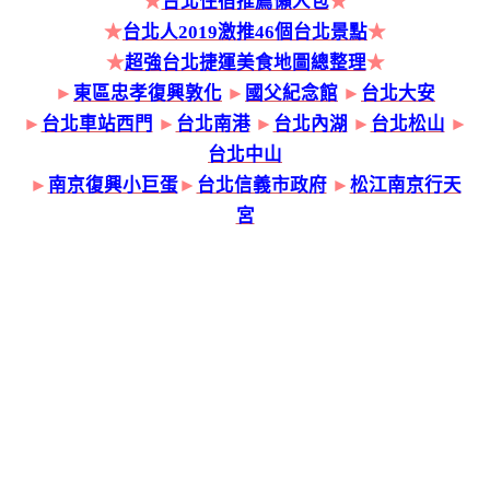
★
台北住宿推薦懶人包
★
★
台北人2019激推46個台北景點
★
★
超強台北捷運美食地圖總整理
★
►
東區忠孝復興敦化
►
國父紀念館
►
台北大安
►
台北車站西門
►
台北南港
►
台北內湖
►
台北松山
►
台北中山
►
南京復興小巨蛋
►
台北信義市政府
►
松江南京行天
宮