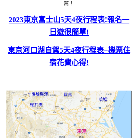
篇！
2023東京富士山5天4夜行程表!報名一
日遊很簡單!
東京河口湖自駕5天4夜行程表+機票住
宿花費心得!