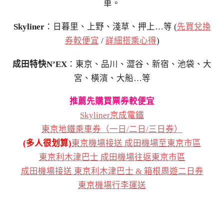
車。
Skyliner
：日暮里、上野、淺草、押上…等 (
先買兌換
券較便宜
/
詳細搭乘心得
)
成田特快N’EX
：東京、品川、澀谷、新宿、池袋、大
宮、橫濱、大船…等
推薦先購買票券較便宜
Skyliner京成電鐵
東京地鐵乘車券（一日/二日/三日券）
(多人很划算)
東京機場接送 成田機場至東京市區
東京利木津巴士 成田機場往返東京市區
成田機場接送 東京利木津巴士 & 箱根周遊二日券
東京機場行李運送