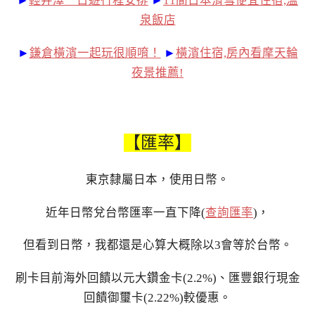
►
輕井澤一日遊行程安排
►
11間日本滑雪便宜住宿,溫
泉飯店
►
鎌倉橫濱一起玩很順唷！
►
橫濱住宿,房內看摩天輪
夜景推薦!
【匯率】
東京隸屬日本，使用日幣。
近年日幣兌台幣匯率一直下降(
查詢匯率
)，
但看到日幣，我都還是心算大概除以3會等於台幣。
刷卡目前海外回饋以元大鑽金卡(2.2%)、匯豐銀行現金
回饋御璽卡(2.22%)較優惠。