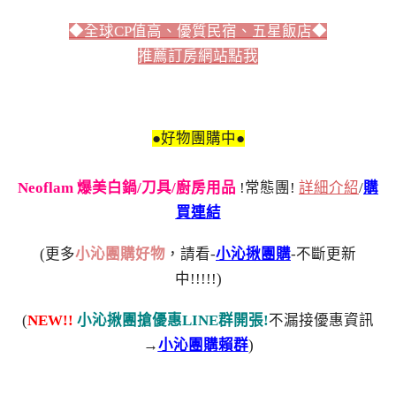
◆全球CP值高、優質民宿、五星飯店◆
推薦訂房網站點我
●好物團購中●
Neoflam 爆美白鍋/刀具/廚房用品
!常態團!
詳細介紹
/
購
買連結
(更多
小沁團購好物
，請看-
小沁揪團購
-不斷更新
中!!!!!)
(
NEW!!
小沁揪團搶優惠LINE群開張!
不漏接優惠資訊
→
小沁團購賴群
)