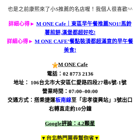
也是之前康熙來了小S推薦的名店喔！我個人很喜歡^^
詳細心得►
M ONE Cafe｜東區早午餐推薦NO1!馬鈴
薯煎餅,漢堡都超好吃!
詳細心得►
M ONE CAFE’餐點裝潢都超滿意的早午餐
美食!
M ONE Cafe
電話：02 8773 2136
地址： 106台北市大安區仁愛路四段27巷6號-1號
營業時間：07:00–00:00
交通方式：
搭乘捷運
板南線
至「忠孝復興站」3號出口
右轉直走約10分鐘
Google評論：4.2顆星
▼台北熱門票券幫你省▼