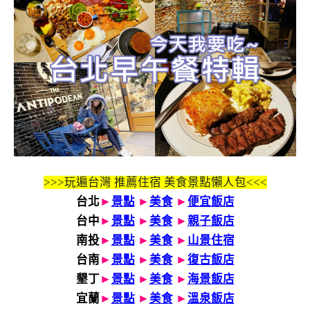
>>>玩遍台灣 推薦住宿 美食景點懶人包<<<
台北
►
景點
►
美食
►
便宜飯店
台中
►
景點
►
美食
►
親子飯店
南投
►
景點
►
美食
►
山景住宿
台南
►
景點
►
美食
►
復古飯店
墾丁
►
景點
►
美食
►
海景飯店
宜蘭
►
景點
►
美食
►
溫泉飯店