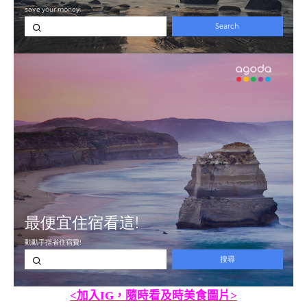
<加入IG，隨時看及時美食圖片>