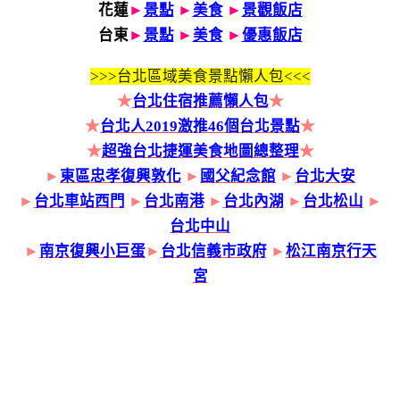
花蓮
►
景點
►
美食
►
景觀飯店
台東
►
景點
►
美食
►
優惠飯店
>>>
台北區域美食景點懶人包<<<
★
台北住宿推薦懶人包
★
★
台北人2019激推46個台北景點
★
★
超強台北捷運美食地圖總整理
★
►
東區忠孝復興敦化
►
國父紀念館
►
台北大安
►
台北車站西門
►
台北南港
►
台北內湖
►
台北松山
►
台北中山
►
南京復興小巨蛋
►
台北信義市政府
►
松江南京行天
宮