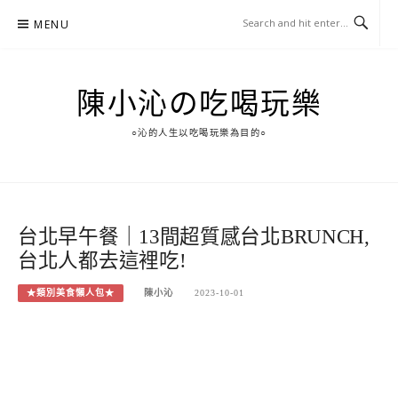
Skip
MENU
to
content
陳小沁の吃喝玩樂
○沁的人生以吃喝玩樂為目的○
台北早午餐｜13間超質感台北BRUNCH,
台北人都去這裡吃!
★類別美食懶人包★
陳小沁
2023-10-01