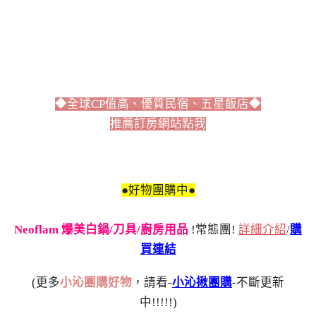
◆全球CP值高、優質民宿、五星飯店◆
推薦訂房網站點我
●好物團購中●
Neoflam 爆美白鍋/刀具/廚房用品
!常態團!
詳細介紹
/
購
買連結
(更多
小沁團購好物
，請看-
小沁揪團購
-不斷更新
中!!!!!)