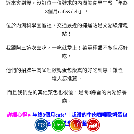
近來夯到爆，沒訂位一位難求的內湖美食早午餐「年終
8個月cafe&deli」，
位於內湖科學園區裡，交通最近的捷運站是文湖線港墘
站！
我跟阿三這次去吃，一吃就愛上！菜單種類不多但都好
吃。
他們的招牌牛肉咖哩歐姆蛋包飯真的好吃到爆！難怪一
堆人都推薦。
而且我們點的其他菜色也很優，是間0踩雷的內湖好餐
廳。
詳細心得►
年終8個月cafe’｜超讚的牛肉咖哩歐姆蛋包
飯,內湖美食早午餐!