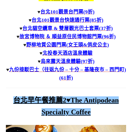
♥
台北101觀景台門票(9折)
♥
台北101觀景台快速通行票(85折)
♥
台北貓空纜車 & 雙層觀光巴士套票(37折)
♥
故宮博物院 ＆ 順益原住民博物館門票(96折)
♥
野柳地質公園門票(女王頭&俏皮公主)
♥
北投春天酒店溫泉體驗
♥
烏來露天溫泉體驗(97折)
♥
九份接駁巴士（往返九份 – 十分 – 基隆夜市 – 西門町)
(61折)
台北早午餐推薦2♥
The Antipodean
Specialty Coffee