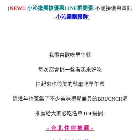
(
NEW!!
小沁揪團搶優惠LINE群開張!
不漏接優惠資訊
→
小沁團購賴群
)
我很喜歡吃早午餐
每次都會挑一盤看起來好吃
拍起來也很美的餐廳吃早午餐
這幾年也蒐集了不少美味視覺兼具的BRUCNCH喔
推薦給大家必吃名單TOP幾間!
﹦台 北 住 宿 推 薦﹦