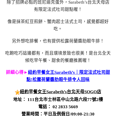
除了招牌必點的班尼迪克蛋外，Sarabeth’s台北天母店
有限定法式吐司甜點喔！
像是抹茶紅豆煎餅、蟹肉起士法式土司，感覺都超好
吃。
另外想吃排餐，也有提供松露荷蘭醬肋眼牛排！
吃飽吃巧這邊都有，而且環境景致也很美！是台北全天
候吃早午餐、甜食的餐廳推薦喔！
詳細心得►
紐約早餐女王Sarabeth’s｜限定法式吐司甜
點!松露荷蘭醬肋眼牛排令人回味
紐約早餐女王Sarabeth’s台北天母SOGO店
地址： 111台北市士林區中山北路六段77號2樓
電話： 02 2833 5669
營業時間：平日及例假日/09:00-21:30