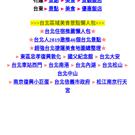
花蓮
►
景點
►
美食
►
景觀飯店
台東
►
景點
►
美食
►
優惠飯店
>>>
台北區域美食景點懶人包<<<
★
台北住宿推薦懶人包
★
★
台北人2019激推46個台北景點
★
★
超強台北捷運美食地圖總整理
★
►
東區忠孝復興敦化
►
國父紀念館
►
台北大安
►
台北車站西門
►
台北南港
►
台北內湖
►
台北松山
►
台北中山
►
南京復興小巨蛋
►
台北信義市政府
►
松江南京行天
宮