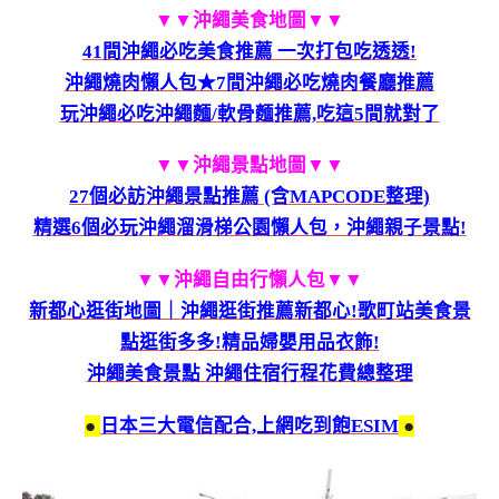
▼▼沖繩美食地圖
▼▼
41間沖繩必吃美食推薦 一次打包吃透透!
沖繩燒肉懶人包★7間沖繩必吃燒肉餐廳推薦
玩沖繩必吃沖繩麵/軟骨麵推薦,吃這5間就對了
▼▼沖繩景點地圖
▼▼
27個必訪沖繩景點推薦 (含MAPCODE整理)
精選6個必玩沖繩溜滑梯公園懶人包，沖繩親子景點!
▼▼沖繩自由行懶人包
▼▼
新都心逛街地圖｜沖繩逛街推薦新都心!歌町站美食景
點逛街多多!精品婦嬰用品衣飾!
沖繩美食景點 沖繩住宿行程花費總整理
●
日本三大電信配合,上網吃到飽ESIM
●