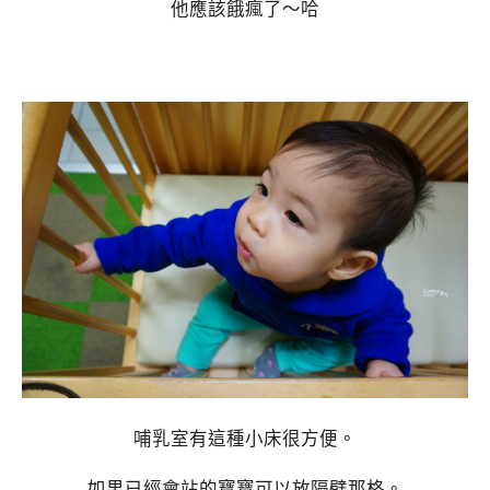
他應該餓瘋了～哈
哺乳室有這種小床很方便。
如果已經會站的寶寶可以放隔壁那格。