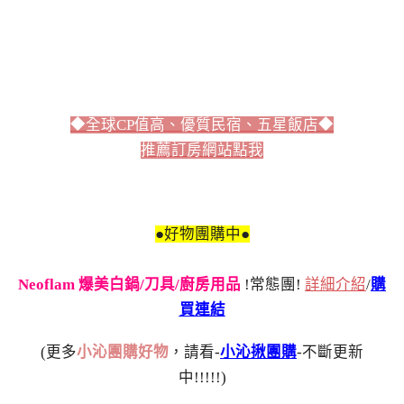
◆全球CP值高、優質民宿、五星飯店◆
推薦訂房網站點我
●好物團購中●
Neoflam 爆美白鍋/刀具/廚房用品
!常態團!
詳細介紹
/
購
買連結
(更多
小沁團購好物
，請看-
小沁揪團購
-不斷更新
中!!!!!)