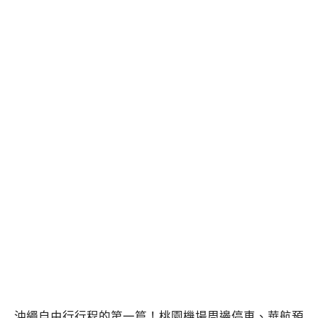
沖繩自由行行程的第一篇！桃園機場周邊停車、華航預