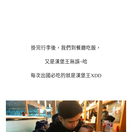
掛完行李後，我們到餐廳吃飯，
又是漢堡王無誤~哈
每次出國必吃的就是漢堡王XDD