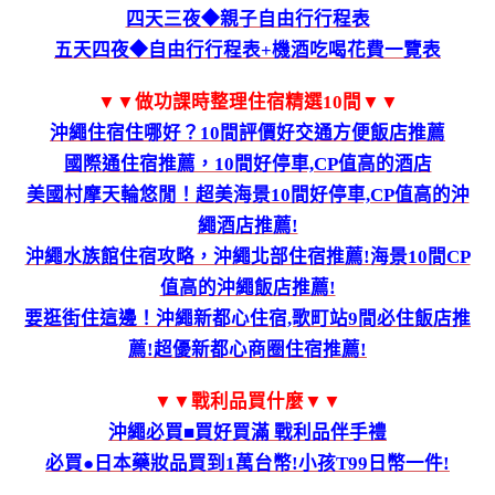
四天三夜◆親子自由行行程表
五天四夜◆自由行行程表+機酒吃喝花費一覽表
▼▼做功課時整理住宿精選10間▼▼
沖繩住宿住哪好？10間評價好交通方便飯店推薦
國際通住宿推薦，10間好停車,CP值高的酒店
美國村摩天輪悠閒！超美海景10間好停車,CP值高的沖
繩酒店推薦!
沖繩水族館住宿攻略，沖繩北部住宿推薦!海景10間CP
值高的沖繩飯店推薦!
要逛街住這邊！沖繩新都心住宿,歌町站9間必住飯店推
薦!超優新都心商圈住宿推薦!
▼▼戰利品買什麼▼▼
沖繩必買■買好買滿 戰利品伴手禮
必買●日本藥妝品買到1萬台幣!小孩T99日幣一件!