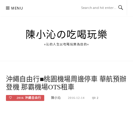
Skip
MENU
to
content
陳小沁の吃喝玩樂
○沁的人生以吃喝玩樂為目的○
沖繩自由行■桃園機場周邊停車 華航預辦
登機 那霸機場OTS租車
♡ 2016 沖繩自由行
陳小沁
2016-12-14
2