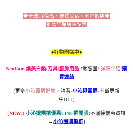
◆全球CP值高、優質民宿、五星飯店◆
推薦訂房網站點我
●好物團購中●
Neoflam 爆美白鍋/刀具/廚房用品
!常態團!
詳細介紹
/
購
買連結
(更多
小沁團購好物
，請看-
小沁揪團購
-不斷更新
中!!!!!)
(
NEW!!
小沁揪團搶優惠LINE群開張!
不漏接優惠資訊
→
小沁團購賴群
)