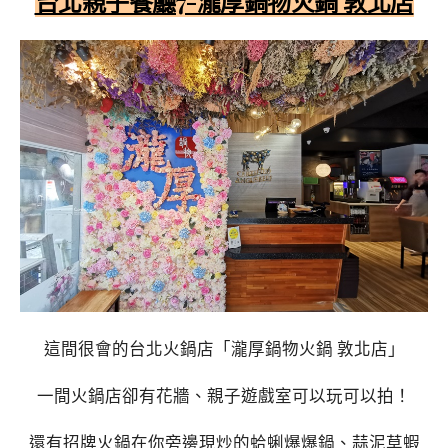
台北親子餐廳7-瀧厚鍋物火鍋 敦北店
這間很會的台北火鍋店「瀧厚鍋物火鍋 敦北店」
一間火鍋店卻有花牆、親子遊戲室可以玩可以拍！
還有招牌火鍋在你旁邊現炒的蛤蜊爆爆鍋、蒜泥草蝦