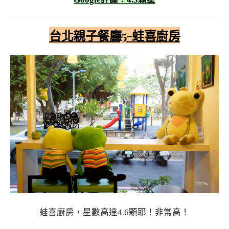
台北親子餐廳5-蛙喜廚房
蛙喜廚房，星數高達4.6顆耶！非常高！