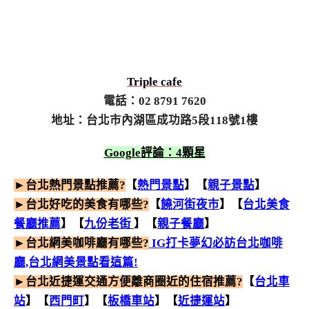
Triple cafe
電話：02 8791 7620
地址：台北市內湖區成功路5段118號1樓
Google評論：4顆星
►台北熱門景點推薦?
【
熱門景點
】【
親子景點
】
►台北好吃的美食有哪些?
【
饒河街夜市
】【
台北美食
餐廳推薦
】【
九份老街
】【
親子餐廳
】
►台北網美咖啡廳有哪些?
IG打卡夢幻必訪台北咖啡
廳,台北網美景點看這篇!
►台北近捷運交通方便離商圈近的住宿推薦?
【
台北車
站
】【
西門町
】【
板橋車站
】【
近捷運站
】