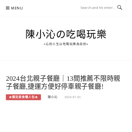
Skip
MENU
to
content
陳小沁の吃喝玩樂
○沁的人生以吃喝玩樂為目的○
2024台北親子餐廳｜13間推薦不限時親
子餐廳,捷運方便好停車親子餐廳!
★類別美食懶人包★
陳小沁
2024-07-01