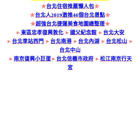
★
台北住宿推薦懶人包
★
★
台北人2019激推46個台北景點
★
★
超強台北捷運美食地圖總整理
★
►
東區忠孝復興敦化
►
國父紀念館
►
台北大安
►
台北車站西門
►
台北南港
►
台北內湖
►
台北松山
►
台北中山
►
南京復興小巨蛋
►
台北信義市政府
►
松江南京行天
宮