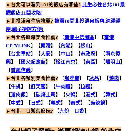
►台北可以看到101的飯店有哪些?
此生必住台北101景
觀飯店11間攻略!
►北投溫泉住宿推薦?
推薦10間北投溫泉飯店,泡湯湯
屋,親子捷運方便!
►台北各區域美食推薦?
【
南港中信園區
】【
南港
CITYLINK
】【
南港
】【
內湖
】【
松山
】
【
台北車站
】
【
大安
】
【
中山
】【
市政府
】【
南京復
興
】【
國父紀念館
】【
松江南京
】【
東區
】【
陽明山
】
【
微風信義
】
►台北各類別美食推薦?
【
咖啡廳
】【
冰品
】【
燒肉
】
【
牛排
】【
舒芙蕾
】【
牛肉麵
】【
拉麵
】
【
滷肉飯
】【
碳烤土司
】
【
火鍋
】【
港式
】【
韓式
】
【
中式
】【
日式
】【
義式
】【
泰式
】【
麻辣鍋
】
►台北一日遊怎麼玩?
【
九份一日遊
】