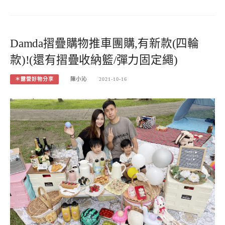
Damda摺疊購物推車團購,有新款(四輪
款)!(還有摺疊收納籃/彈力固定繩)
＊露營好物分享
陳小沁
2021-10-16