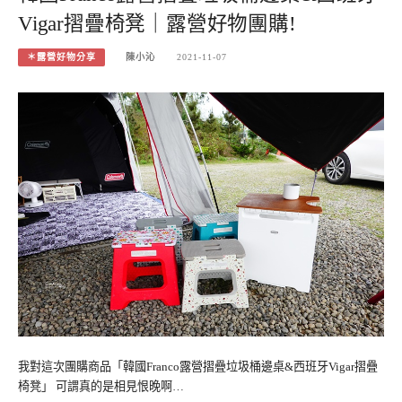
Vigar摺疊椅凳｜露營好物團購!
＊露營好物分享
陳小沁
2021-11-07
我對這次團購商品「韓國Franco露營摺疊垃圾桶邊桌&西班牙Vigar摺疊
椅凳」 可謂真的是相見恨晚啊…