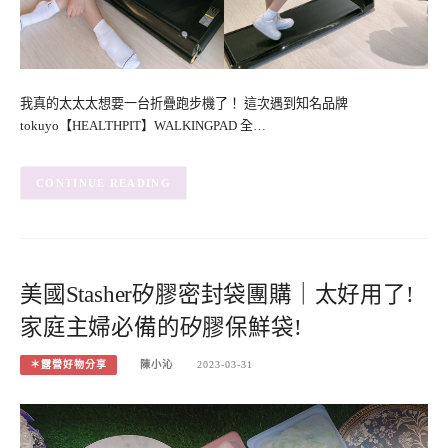
我真的太太太想要一台折疊跑步機了！ 這次遇到知名品牌
tokuyo【HEALTHPIT】WALKINGPAD 全…
CONTINUE READING
美國Stasher矽膠密封袋團購｜太好用了!
家庭主婦必備的矽膠保鮮袋!
＊露營好物分享
陳小沁
2023-03-31