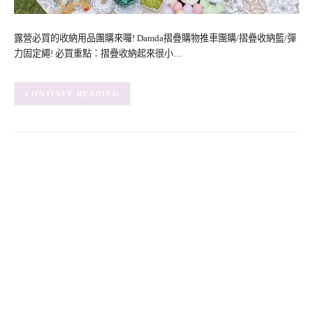
露營必買的收納用品團購來囉! Damda摺疊購物推車團購/摺疊收納籃/彈
力固定繩! 必買重點：摺疊收納起來很小…
CONTINUE READING