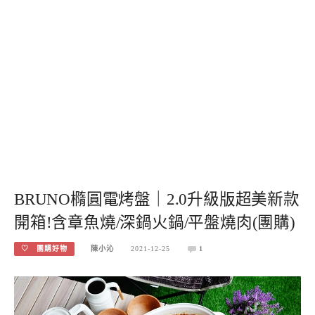
BRUNO橢圓電烤盤｜2.0升級版超美新款
開箱!含章魚燒/深鍋火鍋/平盤燒肉(團購)
♡ 團購好物
陳小沁
2021-12-25
1