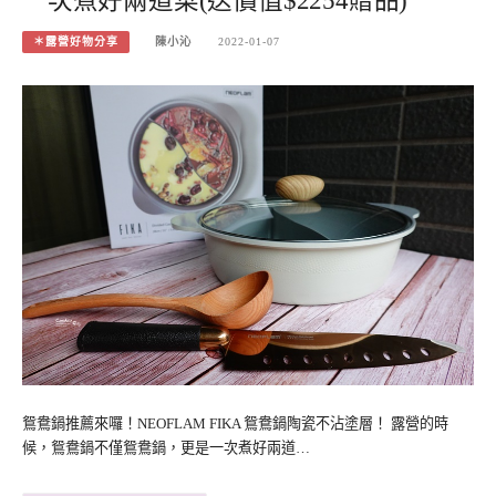
一次煮好兩道菜(送價值$2254贈品)
＊露營好物分享
陳小沁
2022-01-07
鴛鴦鍋推薦來囉！NEOFLAM FIKA 鴛鴦鍋陶瓷不沾塗層！ 露營的時
候，鴛鴦鍋不僅鴛鴦鍋，更是一次煮好兩道…