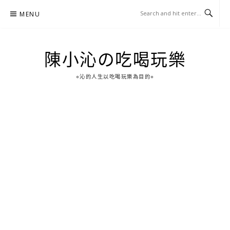
Skip
MENU
to
content
陳小沁の吃喝玩樂
○沁的人生以吃喝玩樂為目的○