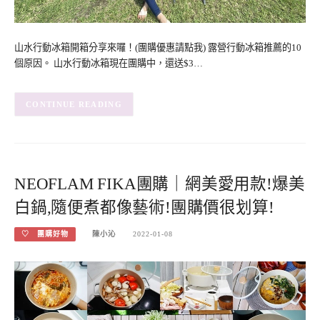
山水行動冰箱開箱分享來囉！(團購優惠請點我) 露營行動冰箱推薦的10
個原因。 山水行動冰箱現在團購中，還送$3…
CONTINUE READING
NEOFLAM FIKA團購｜網美愛用款!爆美
白鍋,隨便煮都像藝術!團購價很划算!
♡ 團購好物
陳小沁
2022-01-08