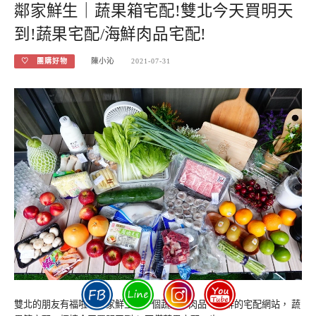
鄰家鮮生｜蔬果箱宅配!雙北今天買明天
到!蔬果宅配/海鮮肉品宅配!
♡ 團購好物
陳小沁
2021-07-31
雙北的朋友有福啦！鄰家鮮生是一個蔬果、肉品、海鮮的宅配網站， 蔬