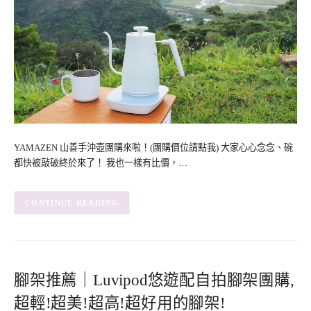
YAMAZEN 山善手沖壺團購來啦！(團購價位請點我) 大家心心念念、碗
都快被敲破終於來了！ 我也一樣有比價，…
CONTINUE READING
腳架推薦｜Luvipod悠遊配自拍腳架團購,
超輕!超美!超高!超好用的腳架!