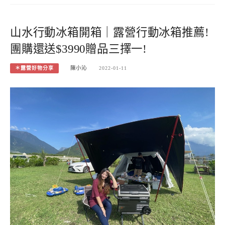
山水行動冰箱開箱｜露營行動冰箱推薦!
團購還送$3990贈品三擇一!
＊露營好物分享
陳小沁
2022-01-11