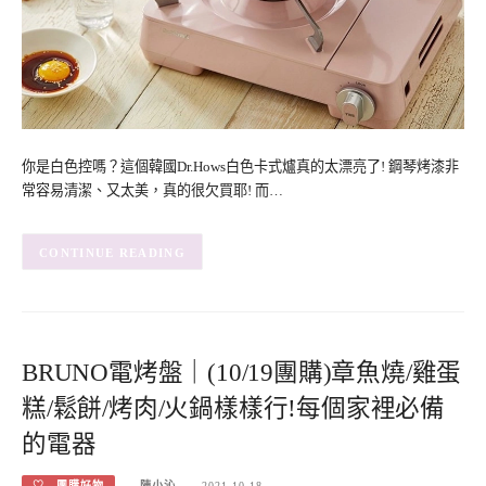
你是白色控嗎？這個韓國Dr.Hows白色卡式爐真的太漂亮了! 鋼琴烤漆非
常容易清潔、又太美，真的很欠買耶! 而…
CONTINUE READING
BRUNO電烤盤｜(10/19團購)章魚燒/雞蛋
糕/鬆餅/烤肉/火鍋樣樣行!每個家裡必備
的電器
♡ 團購好物
陳小沁
2021-10-18