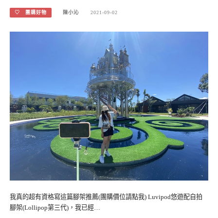
♡ 團購好物
陳小沁
2021-09-02
我真的超有資格寫這篇腳架推薦(團購價位請點我) Luvipod悠遊配自拍
腳架(Lollipop第三代)，我已經…