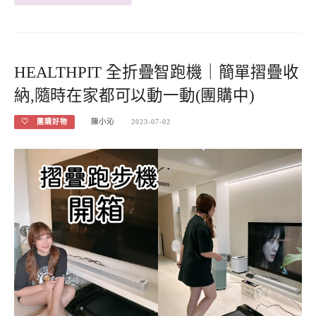
HEALTHPIT 全折疊智跑機｜簡單摺疊收
納,隨時在家都可以動一動(團購中)
♡ 團購好物
陳小沁
2023-07-02