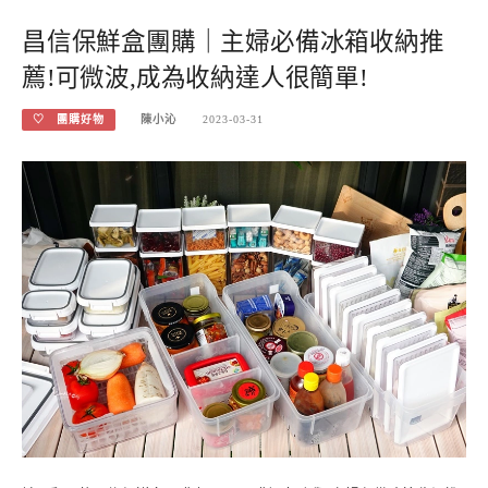
昌信保鮮盒團購｜主婦必備冰箱收納推
薦!可微波,成為收納達人很簡單!
♡ 團購好物
陳小沁
2023-03-31