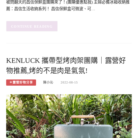
被問翻天的昌信保鮮盒團購來了！(團購優惠點我) 主婦必備冰箱收納推
薦：昌信生活收納系列！ 昌信保鮮盒可微波、可…
CONTINUE READING
KENLUCK 攜帶型烤肉架團購｜露營好
物推薦,烤的不是肉是氣氛!
＊露營好物分享
陳小沁
2022-08-15