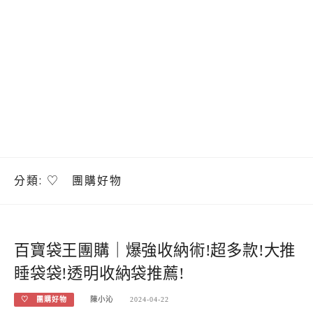
分類:
♡ 團購好物
百寶袋王團購｜爆強收納術!超多款!大推
睡袋袋!透明收納袋推薦!
♡ 團購好物
陳小沁
2024-04-22