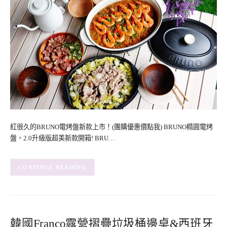
紅很久的BRUNO電烤盤新款上市！(團購優惠價點我) BRUNO橢圓電烤
盤，2.0升級版超美新款開箱! BRU…
CONTINUE READING
韓國Franco露營摺疊垃圾桶邊桌&西班牙