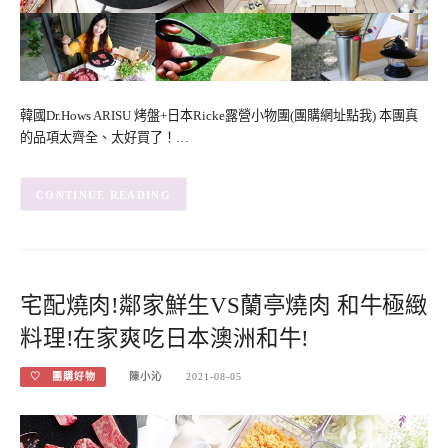
韓國Dr.Hows ARISU 烤盤+日本Ricke露營小物團(團購網址點我) 本團真
的品項太齊全、太好買了！…
CONTINUE READING
宅配燒肉!鄰家鮮生VS蘭亭燒肉 和牛極緻
料理!在家爽吃日本澳洲和牛!
♡ 團購好物
陳小沁
2021-08-05