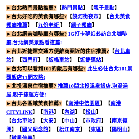
►台北熱門景點推薦?
【
熱門景點
】【
親子景點
】
►台北好吃的美食有哪些?
【
饒河街夜市
】【
台北美食
餐廳推薦
】【
九份老街
】【
親子餐廳
】
►台北網美咖啡廳有哪些?
IG打卡夢幻必訪台北咖啡
廳,台北網美景點看這篇!
►台北近捷運交通方便離商圈近的住宿推薦?
【
台北車
站
】【
西門町
】【
板橋車站
】【
近捷運站
】
►台北可以看到101的飯店有哪些?
此生必住台北101景
觀飯店11間攻略!
►北投溫泉住宿推薦?
推薦10間北投溫泉飯店,泡湯湯
屋,親子捷運方便!
►台北各區域美食推薦?
【
南港中信園區
】【
南港
CITYLINK
】【
南港
】【
內湖
】【
松山
】
【
台北車站
】
【
大安
】
【
中山
】【
市政府
】【
南京復
興
】【
國父紀念館
】【
松江南京
】【
東區
】【
陽明山
】
【
微風信義
】