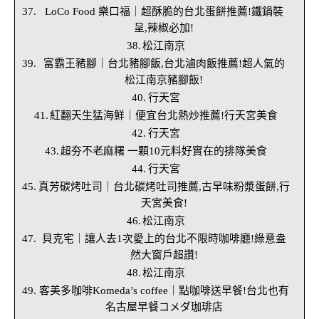
LoCo Food 樂口福｜超酥脆的台北蛋餅推薦!鐵鍋裝
呈,辣椒必加!
松江南京
富霸王豬腳｜台北豬腳飯,台北滷肉飯推薦!超人氣的
松江南京豬腳飯!
行天宮
紅翻天生猛海鮮｜便宜台北熱炒推薦!行天宮美食
行天宮
超夯不老麻糬 一顆10元料好實在的排隊美食
行天宮
真芳碳烤吐司｜台北碳烤吐司推薦,古早味粉漿蛋餅,行
天宮美食!
松江南京
貝克宅｜讓人去1次愛上的台北不限時咖啡廳!綠意盎
然大窗戶超讚!
松江南京
客美多咖啡Komeda’s coffee｜點咖啡送早餐!台北也有
名古屋早餐コメダ珈琲店