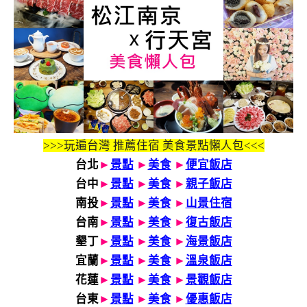
>>>玩遍台灣 推薦住宿 美食景點懶人包<<<
台北
►
景點
►
美食
►
便宜飯店
台中
►
景點
►
美食
►
親子飯店
南投
►
景點
►
美食
►
山景住宿
台南
►
景點
►
美食
►
復古飯店
墾丁
►
景點
►
美食
►
海景飯店
宜蘭
►
景點
►
美食
►
溫泉飯店
花蓮
►
景點
►
美食
►
景觀飯店
台東
►
景點
►
美食
►
優惠飯店