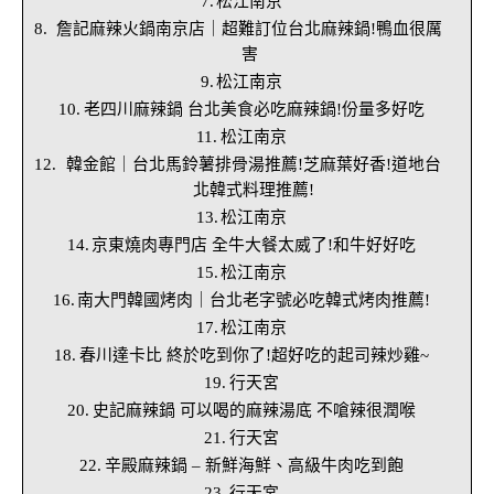
松江南京
詹記麻辣火鍋南京店｜超難訂位台北麻辣鍋!鴨血很厲
害
松江南京
老四川麻辣鍋 台北美食必吃麻辣鍋!份量多好吃
松江南京
韓金館｜台北馬鈴薯排骨湯推薦!芝麻葉好香!道地台
北韓式料理推薦!
松江南京
京東燒肉專門店 全牛大餐太威了!和牛好好吃
松江南京
南大門韓國烤肉｜台北老字號必吃韓式烤肉推薦!
松江南京
春川達卡比 終於吃到你了!超好吃的起司辣炒雞~
行天宮
史記麻辣鍋 可以喝的麻辣湯底 不嗆辣很潤喉
行天宮
辛殿麻辣鍋 – 新鮮海鮮、高級牛肉吃到飽
行天宮