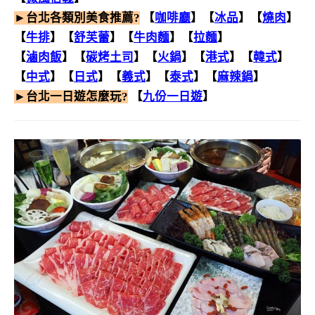
►台北各類別美食推薦?
【
咖啡廳
】【
冰品
】【
燒肉
】
【
牛排
】【
舒芙蕾
】【
牛肉麵
】【
拉麵
】
【
滷肉飯
】【
碳烤土司
】
【
火鍋
】【
港式
】【
韓式
】
【
中式
】【
日式
】【
義式
】【
泰式
】【
麻辣鍋
】
►台北一日遊怎麼玩?
【
九份一日遊
】