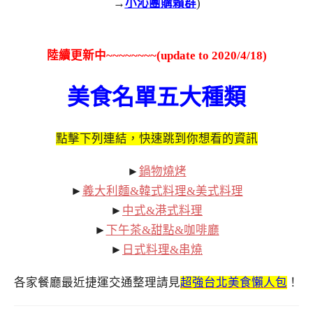
→
小沁團購賴群
)
陸續更新中~~~~~~~~(update to 2020/4/18)
美食名單五大種類
點擊下列連結，快速跳到你想看的資訊
►
鍋物燒烤
►
義大利麵&韓式料理&美式料理
►
中式&港式料理
►
下午茶&甜點&咖啡廳
►
日式料理&串燒
各家餐廳最近捷運交通整理請見
超強台北美食懶人包
！