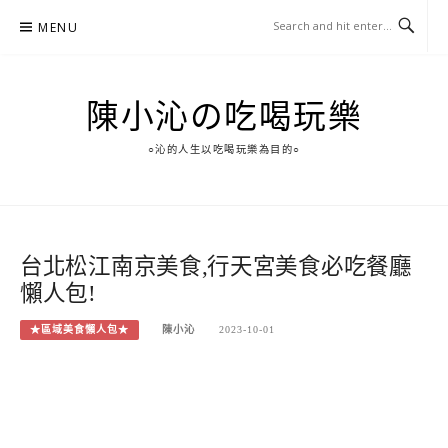
Skip
MENU
to
content
陳小沁の吃喝玩樂
○沁的人生以吃喝玩樂為目的○
台北松江南京美食,行天宮美食必吃餐廳
懶人包!
★區域美食懶人包★
陳小沁
2023-10-01