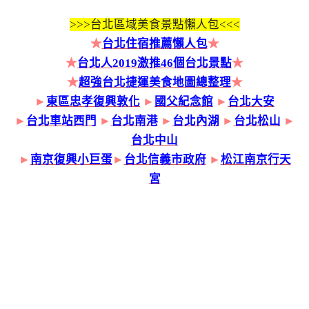
>>>
台北區域美食景點懶人包<<<
★
台北住宿推薦懶人包
★
★
台北人2019激推46個台北景點
★
★
超強台北捷運美食地圖總整理
★
►
東區忠孝復興敦化
►
國父紀念館
►
台北大安
►
台北車站西門
►
台北南港
►
台北內湖
►
台北松山
►
台北中山
►
南京復興小巨蛋
►
台北信義市政府
►
松江南京行天
宮