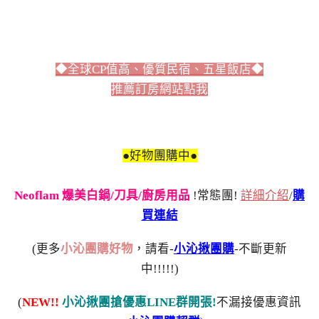
◆全球CP值高、優質民宿、五星飯店◆
推薦訂房網站點我
●好物團購中●
Neoflam 爆美白鍋/刀具/廚房用品
!常態團!
詳細介紹
/
購
買連結
(更多
小沁團購好物
，請看-
小沁揪團購
-不斷更新
中!!!!!)
(
NEW!!
小沁揪團搶優惠LINE群開張!
不漏接優惠資訊