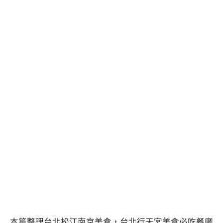
本篇整理台北松江南京美食，台北行天宮美食必吃餐廳