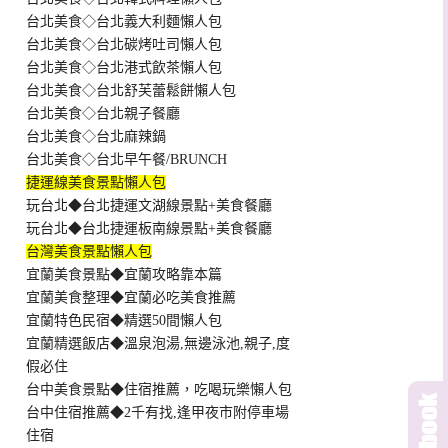
台北美食◇台北義大利麵懶人包
台北美食◇台北碳烤吐司懶人包
台北美食◇台北港式飲茶懶人包
台北美食◇台北舒芙蕾鬆餅懶人包
台北美食◇台北親子餐廳
台北美食◇台北麻辣鍋
台北美食◇台北早午餐/BRUNCH
捷運線美食景點懶人包
玩台北◆台北捷運文湖線景點+美食餐廳
玩台北◆台北捷運板南線景點+美食餐廳
台灣美食景點懶人包
宜蘭美食景點◆宜蘭攻略靠本篇
宜蘭美食整理◆宜蘭必吃美食推薦
宜蘭特色民宿◆精選50間懶人包
宜蘭精選飯店◆溫泉泡湯,無邊泳池,親子,度
假必住
台中美食景點◆住宿推薦，吃喝玩樂懶人包
台中住宿推薦◆2千有找,逢甲夜市附停車場
住宿