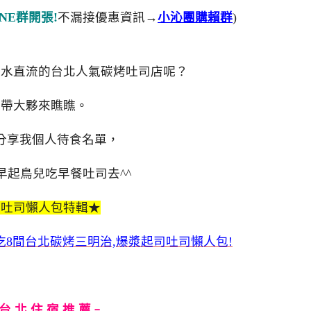
NE群開張!
不漏接優惠資訊→
小沁團購賴群
)
口水直流的台北人氣碳烤吐司店呢？
帶大夥來瞧瞧。
分享我個人待食名單，
早起鳥兒吃早餐吐司去^^
★吐司懶人包特輯★
8間台北碳烤三明治,爆漿起司吐司懶人包!
台 北 住 宿 推 薦﹦