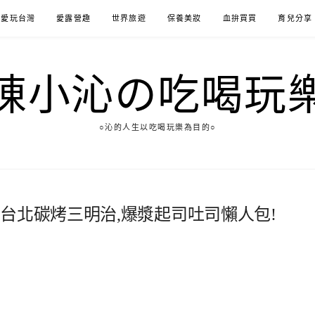
愛玩台灣
愛露營趣
世界旅遊
保養美妝
血拚買買
育兒分享
陳小沁の吃喝玩
○沁的人生以吃喝玩樂為目的○
台北碳烤三明治,爆漿起司吐司懶人包!