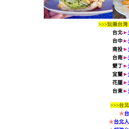
>>>玩遍台灣
台北
►
台中
►
南投
►
台南
►
墾丁
►
宜蘭
►
花蓮
►
台東
►
>>>
台北
★
★
台北人