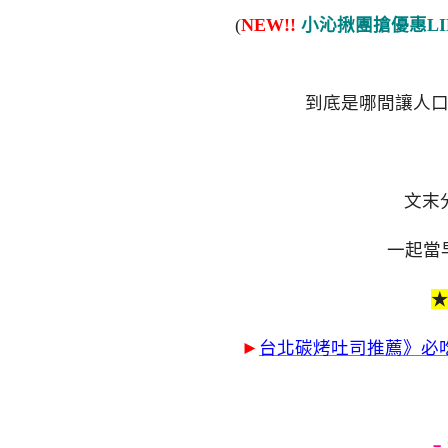
(
NEW!!
小沁揪團搶優惠LI
到底是哪間讓人
文末
一起當
►
台北碳烤吐司推薦》必吃
﹦