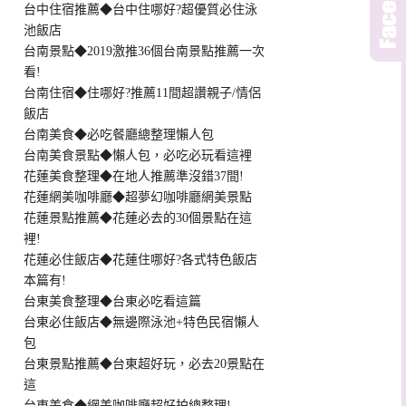
台中住宿推薦◆台中住哪好?超優質必住泳
池飯店
台南景點◆2019激推36個台南景點推薦一次
看!
台南住宿◆住哪好?推薦11間超讚親子/情侶
飯店
台南美食◆必吃餐廳總整理懶人包
台南美食景點◆懶人包，必吃必玩看這裡
花蓮美食整理◆在地人推薦準沒錯37間!
花蓮網美咖啡廳◆超夢幻咖啡廳網美景點
花蓮景點推薦◆花蓮必去的30個景點在這
裡!
花蓮必住飯店◆花蓮住哪好?各式特色飯店
本篇有!
台東美食整理◆台東必吃看這篇
台東必住飯店◆無邊際泳池+特色民宿懶人
包
台東景點推薦◆台東超好玩，必去20景點在
這
台東美食◆網美咖啡廳超好拍總整理!