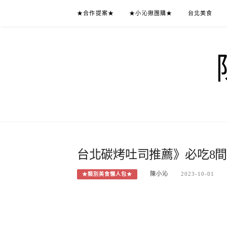
Skip
★合作提案★
★小沁揪團購★
台北美食
to
content
台北碳烤吐司推薦》必吃8間
陳小沁
2023-10-01
★類別美食懶人包★