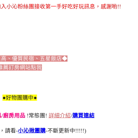
入小沁粉絲團接收第一手好吃好玩訊息，感謝喲!!
值高、優質民宿、五星飯店◆
推薦訂房網站點我
●好物團購中●
刀具/廚房用品
!常態團!
詳細介紹
/
購買連結
，請看-
小沁揪團購
-不斷更新中!!!!!)