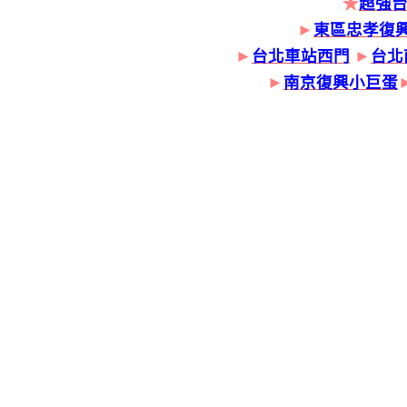
★
超強
►
東區忠孝復
►
台北車站西門
►
台北
►
南京復興小巨蛋