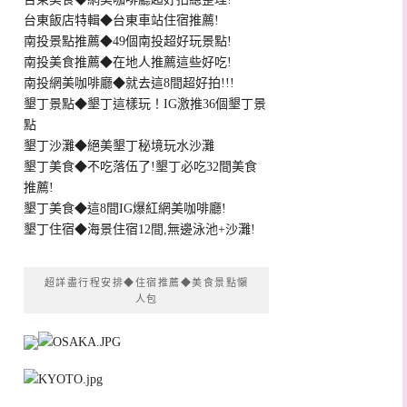
台東飯店特輯◆台東車站住宿推薦!
南投景點推薦◆49個南投超好玩景點!
南投美食推薦◆在地人推薦這些好吃!
南投網美咖啡廳◆就去這8間超好拍!!!
墾丁景點◆墾丁這樣玩！IG激推36個墾丁景
點
墾丁沙灘◆絕美墾丁秘境玩水沙灘
墾丁美食◆不吃落伍了!墾丁必吃32間美食
推薦!
墾丁美食◆這8間IG爆紅網美咖啡廳!
墾丁住宿◆海景住宿12間,無邊泳池+沙灘!
超詳盡行程安排◆住宿推薦◆美食景點懶
人包