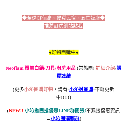
◆全球CP值高、優質民宿、五星飯店◆
推薦訂房網站點我
●好物團購中●
Neoflam 爆美白鍋/刀具/廚房用品
!常態團!
詳細介紹
/
購
買連結
(更多
小沁團購好物
，請看-
小沁揪團購
-不斷更新
中!!!!!)
(
NEW!!
小沁揪團搶優惠LINE群開張!
不漏接優惠資訊
→
小沁團購賴群
)