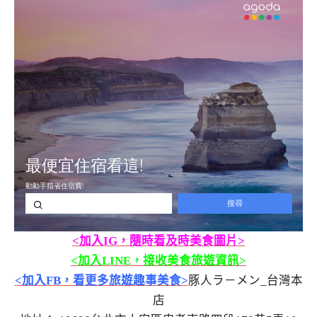
<加入IG，隨時看及時美食圖片>
<加入LINE，接收美食旅遊資訊>
<加入FB，看更多旅遊趣事美食>
豚人ラ－メン_台灣本
店