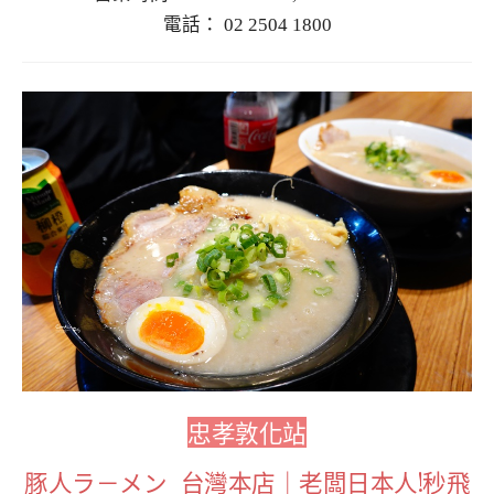
電話： 02 2504 1800
忠孝敦化站
豚人ラ－メン_台灣本店｜老闆日本人!秒飛