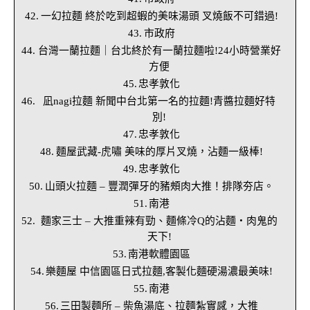
一幻拉麵 終於吃到超蝦的美味湯頭 叉燒飯不可錯過!
市政府
台灣一蘭拉麵｜台北終於有一蘭拉麵啦!24小時營業好
方便
忠孝敦化
凪nagi拉麵 新聞中台北第一名的拉麵!青醬拉麵好特
別!
忠孝敦化
麵屋武藏-虎嘯 美味的厚片叉燒，沾麵一級棒!
忠孝敦化
山頭火拉麵 – 豐潤彈牙的豬頰肉大推！排隊夯店。
南港
麵家三士 – 大推重辣有勁、麵條冷Q的沾麵‧肉鬼的
天下!
南港軟體園區
樂麵屋 中信園區日式拉麵,客製化麵硬湯濃最美味!
南港
三田製麵所 – 柴魚湯底、拉麵紮實感，大推