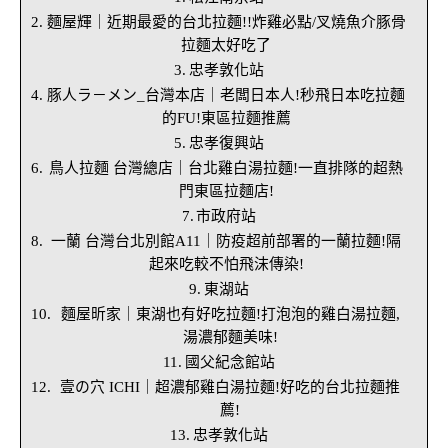
麵屋輝｜近期最愛的台北拉麵!!炸雞必點/叉燒魚介豚骨
拉麵太好吃了
忠孝敦化站
豚人ラ－メン_台灣本店｜老闆日本人!秒飛日本吃拉麵
的FU!東區拉麵推薦
忠孝復興站
鳥人拉麵 台灣總店｜台北雞白湯拉麵!一直排隊的超熱
門東區拉麵店!
市政府站
一蘭 台灣台北別館A11｜防疫超前部署的一蘭拉麵!隔
起來吃較不怕飛沫傳染!
東湖站
麵屋昕家｜東湖也有好吃拉麵!打泡泡的雞白湯拉麵,
湯濃郁麵美味!
國父紀念館站
壹の穴 ICHI｜超濃郁雞白湯拉麵!好吃的台北拉麵推
薦!
忠孝敦化站