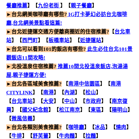
餐廳推薦
】【
九份老街
】【
親子餐廳
】
►台北網美咖啡廳有哪些?
IG打卡夢幻必訪台北咖啡
廳,台北網美景點看這篇!
►台北近捷運交通方便離商圈近的住宿推薦?
【
台北車
站
】【
西門町
】【
板橋車站
】【
近捷運站
】
►台北可以看到101的飯店有哪些?
此生必住台北101景
觀飯店11間攻略!
►北投溫泉住宿推薦?
推薦10間北投溫泉飯店,泡湯湯
屋,親子捷運方便!
►台北各區域美食推薦?
【
南港中信園區
】【
南港
CITYLINK
】【
南港
】【
內湖
】【
松山
】
【
台北車站
】
【
大安
】
【
中山
】【
市政府
】【
南京復
興
】【
國父紀念館
】【
松江南京
】【
東區
】【
陽明山
】
【
微風信義
】
►台北各類別美食推薦?
【
咖啡廳
】【
冰品
】【
燒肉
】
【
牛排
】【
舒芙蕾
】【
牛肉麵
】【
拉麵
】