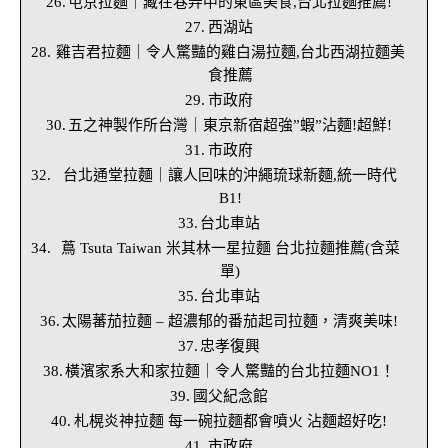
屯京拉麵｜藏在巷弄中的東區美食,台北拉麵推薦!
西湖站
雞吉君拉麵｜令人驚豔的雞白湯拉麵,台北西湖拉麵美
食推薦
市政府
五之神製作所台灣｜東京新宿超強”蝦”沾麵!超鮮!
市政府
台北通堂拉麵｜讓人回味的沖繩琉球新麵,統一時代
B1!
台北車站
蔦 Tsuta Taiwan 米其林一星拉麵 台北拉麵推薦(含菜
單)
台北車站
太陽蕃茄拉麵 – 超濃郁的番茄起司拉麵，清爽美味!
忠孝復興
橫濱家系大和家拉麵｜令人驚豔的台北拉麵NO1！
國父紀念館
札榥炎神拉麵 每一碗拉麵都會噴火 沾麵超好吃!
市政府