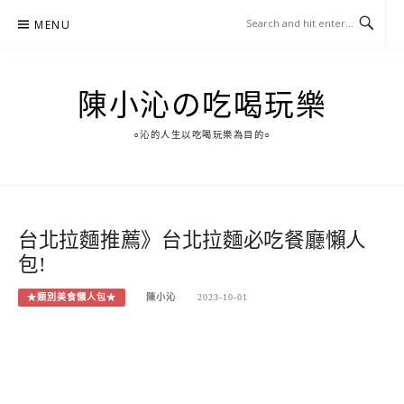
Skip
MENU
to
content
陳小沁の吃喝玩樂
○沁的人生以吃喝玩樂為目的○
台北拉麵推薦》台北拉麵必吃餐廳懶人
包!
★類別美食懶人包★
陳小沁
2023-10-01