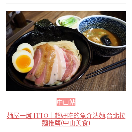
中山站
麺屋一燈 ITTO｜超好吃的魚介沾麵,台北拉
麵推薦(中山美食)