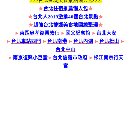
>>>
台北區域美食景點懶人包<<<
★
台北住宿推薦懶人包
★
★
台北人2019激推46個台北景點
★
★
超強台北捷運美食地圖總整理
★
►
東區忠孝復興敦化
►
國父紀念館
►
台北大安
►
台北車站西門
►
台北南港
►
台北內湖
►
台北松山
►
台北中山
►
南京復興小巨蛋
►
台北信義市政府
►
松江南京行天
宮