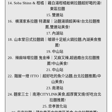
Soba Shinn & 柑橘｜雞白湯柑橘蛤蜊拉麵超好喝的湯!
東區拉麵
雙連站
橫濱家系拉麵 特濃屋｜沾麵湯頭超美味!台北拉麵推
薦,雙連站美食!
內湖站
山本堂日式拉麵鍋｜噱頭十足紙火鍋拉麵,內湖美食推
薦!
中山站
辣麻味噌拉麵 鬼金棒｜又麻又辣,超過癮台北拉麵推
薦!中山美食!
中山站
麺屋一燈 ITTO｜超好吃的魚介沾麵,台北拉麵推薦(中
山美食)
南港站
麵家三士｜南港CITYLINK美食,超厚實叉燒!好吃台北
拉麵推薦!
忠孝敦化站