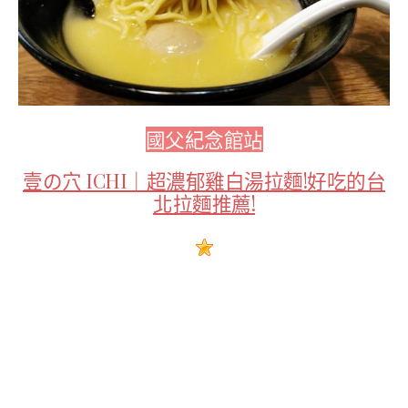
國父紀念館站
壹の穴 ICHI｜超濃郁雞白湯拉麵!好吃的台
北拉麵推薦!