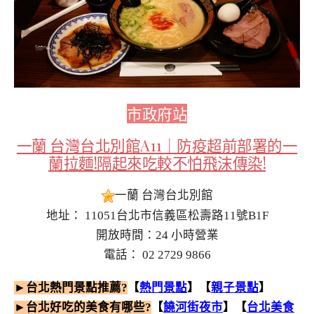
市政府站
一蘭 台灣台北別館A11｜防疫超前部署的一
蘭拉麵!隔起來吃較不怕飛沫傳染!
一蘭 台灣台北別館
地址： 11051台北市信義區松壽路11號B1F
開放時間：24 小時營業
電話： 02 2729 9866
►台北熱門景點推薦?
【
熱門景點
】【
親子景點
】
►台北好吃的美食有哪些?
【
饒河街夜市
】【
台北美食