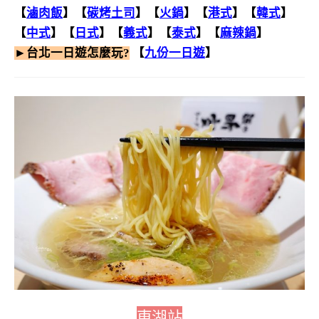
【
滷肉飯
】【
碳烤土司
】
【
火鍋
】【
港式
】【
韓式
】
【
中式
】【
日式
】【
義式
】【
泰式
】【
麻辣鍋
】
►台北一日遊怎麼玩?
【
九份一日遊
】
東湖站