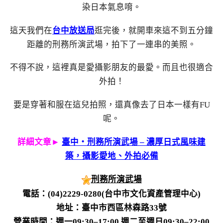
染日本氣息唷。
這天我們在
台中放送局
逛完後，就開車來這不到五分鐘
距離的刑務所演武場，拍下了一連串的美照。
不得不說，這裡真是愛攝影朋友的最愛。而且也很適合
外拍！
要是穿著和服在這兒拍照，還真像去了日本一樣有FU
呢。
詳細文章►
臺中‧刑務所演武場 – 濃厚日式風味建
築，攝影愛地、外拍必備
刑務所演武場
電話：(04)2229-0280(台中市文化資產管理中心)
地址：臺中市西區林森路33號
營業時間：週一09:30–17:00 週二至週日09:30–22:00