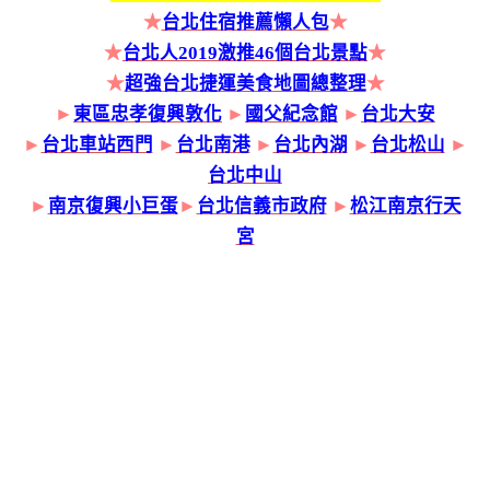
★
台北住宿推薦懶人包
★
★
台北人2019激推46個台北景點
★
★
超強台北捷運美食地圖總整理
★
►
東區忠孝復興敦化
►
國父紀念館
►
台北大安
►
台北車站西門
►
台北南港
►
台北內湖
►
台北松山
►
台北中山
►
南京復興小巨蛋
►
台北信義市政府
►
松江南京行天
宮