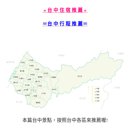
﹦台 中 住 宿 推 薦﹦
＝台 中 行 程 推 薦＝
本篇台中景點，按照台中各區來推薦喔!