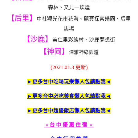
森林、又見一炊煙
【后里】
中社觀光花市花海、麗寶探索樂園、后里
馬場
【沙鹿】
美仁里彩繪村、沙鹿夢想街
【神岡】
潭雅神綠園道
(2021.01.3 更新)
►更多台中吃喝玩樂懶人包請點我◄
►更多台中必吃美食懶人包請點我◄
►更多台中超優飯店懶人包請點我◄
﹦台 中 優 惠 住 宿 ﹦