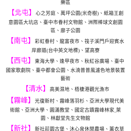
樂區
【北屯】
心之芳庭、萬坪公園(米奇樹)、紙箱王創
意園區大坑店、臺中市眷村文物館、洲際棒球文創園
區、廍子公園
【南屯】
彩虹眷村、龍富夜市、筏子溪門戶迎賓水
岸廊道(台中英文地標)、望高寮
【西屯】
東海大學、逢甲夜市、秋紅谷廣場、臺中
國家歌劇院、臺中都會公園、水湳普普風濾色地景裝置
藝術
【清水】
高美濕地、梧棲港觀光漁市
【霧峰】
光復新村、霧峰落羽杉、亞洲大學現代美
術館、亞洲大學、圓滿教堂、國定古蹟霧峰林家ˍ萊
園、林獻堂先生文物館
【新社】
新社莊園古堡、沐心泉休閒農場、薰衣草