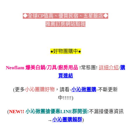
◆全球CP值高、優質民宿、五星飯店◆
推薦訂房網站點我
●好物團購中●
Neoflam 爆美白鍋/刀具/廚房用品
!常態團!
詳細介紹
/
購
買連結
(更多
小沁團購好物
，請看-
小沁揪團購
-不斷更新
中!!!!!)
(
NEW!!
小沁揪團搶優惠LINE群開張!
不漏接優惠資訊
→
小沁團購賴群
)