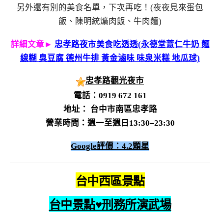
另外還有別的美食名單，下次再吃！(夜夜見來蛋包
飯、陳明統爌肉飯、牛肉麵)
詳細文章►
忠孝路夜市美食吃透透(永德堂薏仁牛奶 麵
線糊 臭豆腐 德州牛排 黃金滷味 味泉米糕 地瓜球)
忠孝路觀光夜市
電話：0919 672 161
地址： 台中市南區忠孝路
營業時間：週一至週日13:30–23:30
Google評價：4.2顆星
台中西區景點
台中景點♥刑務所演武場