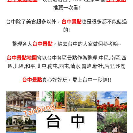
推薦一次看!
台中除了美食超多以外，
台中景點
也是很多都不能錯過
的!
整理各大
台中景點
，給去台中的大家做個參考唷~
台中景點地圖
會以台中各區景點作為整理:中區,南區,西
區,北區,和平,北屯,南屯,西屯,清水,霧峰,新社,后里,沙鹿
台中景點
真心好好玩，愛上台中一秒鐘!!