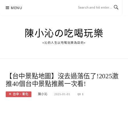
Skip
MENU
to
content
陳小沁の吃喝玩樂
○沁的人生以吃喝玩樂為目的○
【台中景點地圖】沒去過落伍了!2025激
推40個台中景點推薦一次看!
＊ 台中、彰化
陳小沁
2025-01-01
1