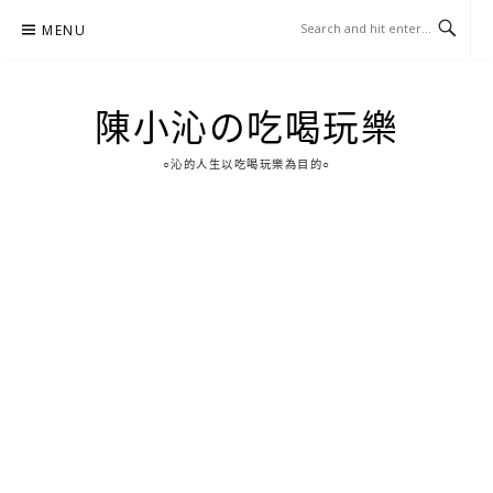
Skip
MENU
to
content
陳小沁の吃喝玩樂
○沁的人生以吃喝玩樂為目的○