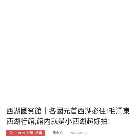
西湖國賓館｜各國元首西湖必住!毛澤東
西湖行館,館內就是小西湖超好拍!
♡ 2019 上海+杭州
陳小沁
2020-01-12