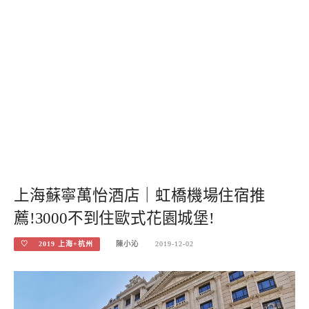
上海蘇寧萬怡酒店｜虹橋機場住宿推
薦!3000不到住歐式花園城堡!
♡ 2019 上海+杭州
陳小沁
2019-12-02