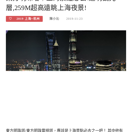
層,259M超高遠眺上海夜景!
♡ 2019 上海+杭州
陳小沁
2019-11-23
東方明珠塔/東方明珠電視塔，應該是上海景點必去之一吧！ 其中他有