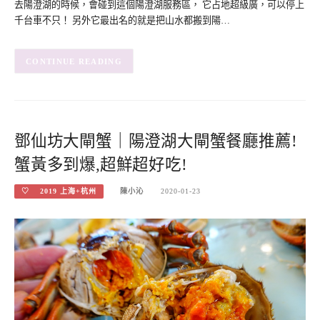
去陽澄湖的時候，會碰到這個陽澄湖服務區， 它占地超級廣，可以停上
千台車不只！ 另外它最出名的就是把山水都搬到陽…
CONTINUE READING
鄧仙坊大閘蟹｜陽澄湖大閘蟹餐廳推薦!
蟹黃多到爆,超鮮超好吃!
♡ 2019 上海+杭州
陳小沁
2020-01-23