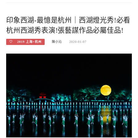
印象西湖-最憶是杭州｜西湖燈光秀!必看
杭州西湖秀表演!張藝謀作品必屬佳品!
♡ 2019 上海+杭州
陳小沁
2020-01-07