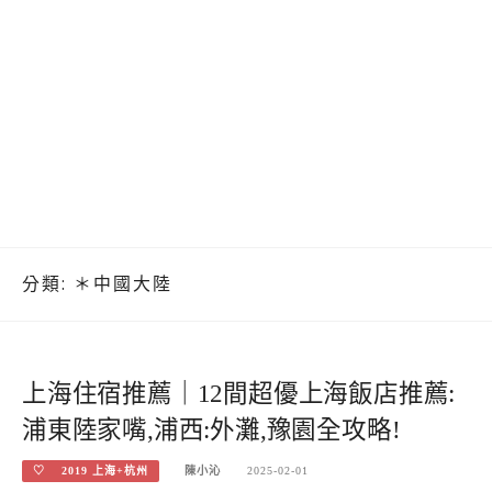
分類:
＊中國大陸
上海住宿推薦｜12間超優上海飯店推薦:
浦東陸家嘴,浦西:外灘,豫園全攻略!
♡ 2019 上海+杭州
陳小沁
2025-02-01