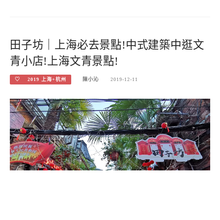
田子坊｜上海必去景點!中式建築中逛文
青小店!上海文青景點!
♡ 2019 上海+杭州
陳小沁
2019-12-11