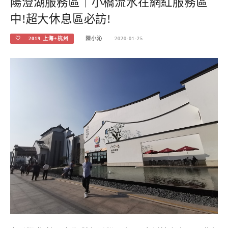
陽澄湖服務區｜小橋流水在網紅服務區
中!超大休息區必訪!
♡ 2019 上海+杭州
陳小沁
2020-01-25