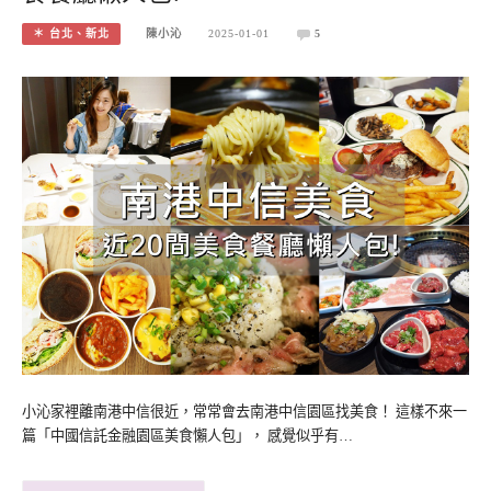
＊ 台北、新北
陳小沁
2025-01-01
5
小沁家裡離南港中信很近，常常會去南港中信園區找美食！ 這樣不來一
篇「中國信託金融園區美食懶人包」， 感覺似乎有…