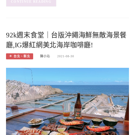
CONTINUE READING
92k週末食堂｜台版沖繩海鮮無敵海景餐
廳,IG爆紅網美北海岸咖啡廳!
＊ 台北、新北
陳小沁
2021-08-30