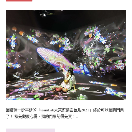
因疫情一延再延的「teamLab未來遊樂園台北2021」終於可以預購門票
了！ 搶先觀展心得，預約門票記得先買！…