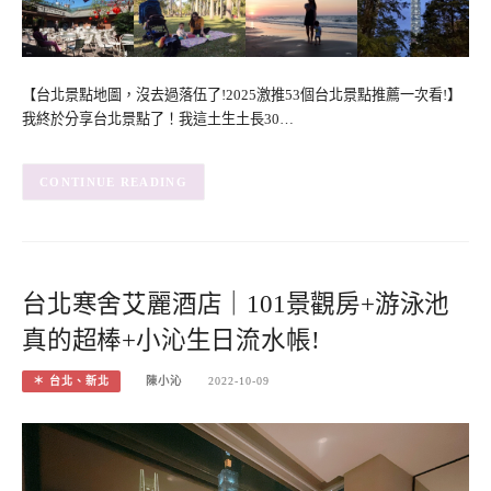
【台北景點地圖，沒去過落伍了!2025激推53個台北景點推薦一次看!】
我終於分享台北景點了！我這土生土長30…
CONTINUE READING
台北寒舍艾麗酒店｜101景觀房+游泳池
真的超棒+小沁生日流水帳!
＊ 台北、新北
陳小沁
2022-10-09