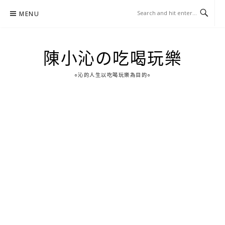
Skip
MENU
to
content
陳小沁の吃喝玩樂
○沁的人生以吃喝玩樂為目的○