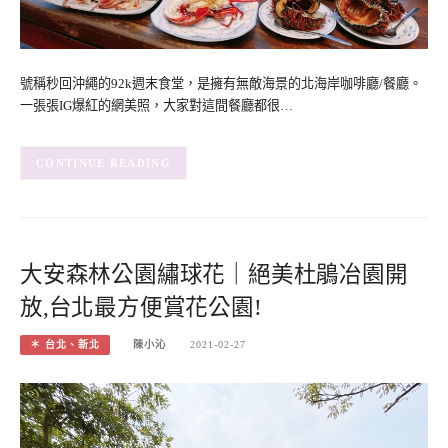
號稱秒回沖繩的92k週末食堂，是擁有無敵海景的北海岸咖啡廳/餐廳。
一張張IG爆紅的網美照，大家對這間餐廳都很…
CONTINUE READING
大安森林公園繡球花｜絕美杜鵑冶園開
放,台北最方便賞花公園!
＊ 台北、新北
陳小沁
2021-02-27