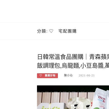
分類:
♡ 宅配團購
日韓常溫食品團購｜青森蘋果
飯調理包,烏龍麵,小豆島醬,
陳小沁
2021-06-21
♡ 團購好物