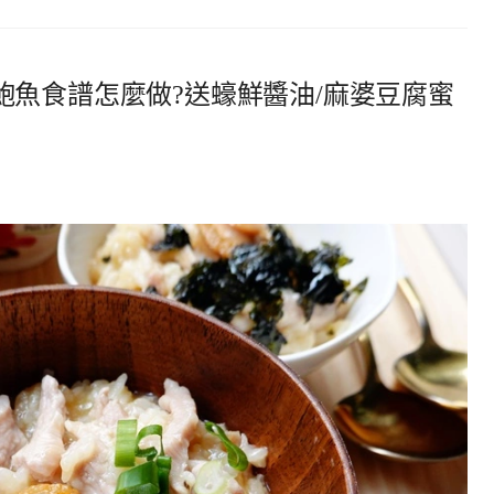
鮑魚食譜怎麼做?送蠔鮮醬油/麻婆豆腐蜜