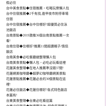
假必住
台中美食景點◆住宿推薦，吃喝玩樂懶人包
台中住宿推薦◆2千有找,逢甲夜市附停車場
住宿
台中住宿推薦◆台中住哪好?超優質必住泳
池飯店
台南景點◆2019激推36個台南景點推薦一次
看!
台南住宿◆住哪好?推薦11間超讚親子/情侶
飯店
台南美食◆必吃餐廳總整理懶人包
台南美食景點◆懶人包，必吃必玩看這裡
花蓮美食整理◆在地人推薦準沒錯37間!
花蓮網美咖啡廳◆超夢幻咖啡廳網美景點
花蓮景點推薦◆花蓮必去的30個景點在這
裡!
花蓮必住飯店◆花蓮住哪好?各式特色飯店
本篇有!
台東美食整理◆台東必吃看這篇