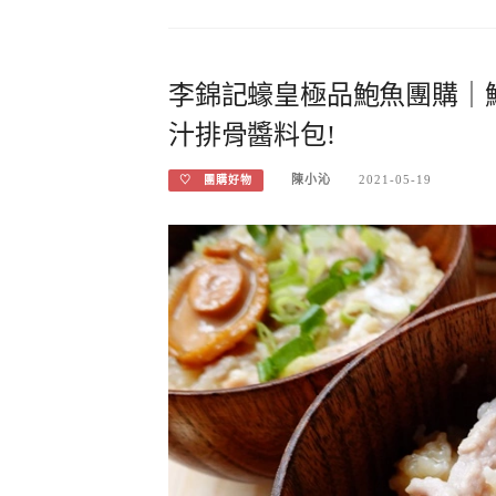
李錦記蠔皇極品鮑魚團購｜
汁排骨醬料包!
陳小沁
2021-05-19
♡ 團購好物