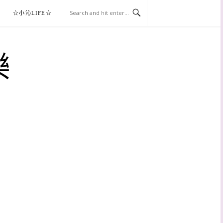
☆小沁LIFE☆
樂