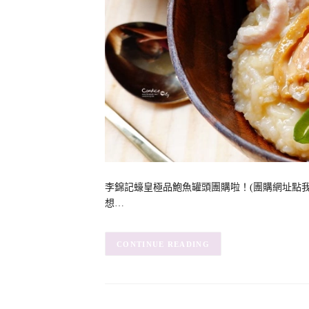
李錦記蠔皇極品鮑魚罐頭團購啦！(團購網址點我
想…
CONTINUE READING