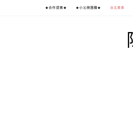
Skip
★合作提案★
★小沁揪團購★
台北美食
to
content