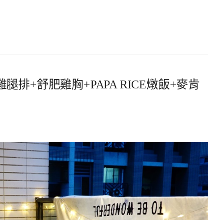
排+舒肥雞胸+PAPA RICE燉飯+麥肯