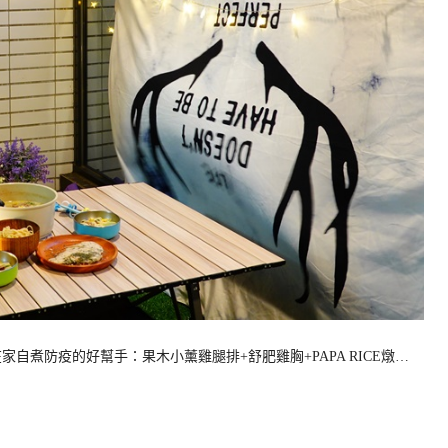
自煮防疫的好幫手：果木小薰雞腿排+舒肥雞胸+PAPA RICE燉…