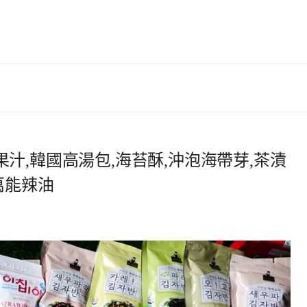
汁,韓國高湯包,海苔酥,沖泡海帶芽,茶漬
萬能辣油