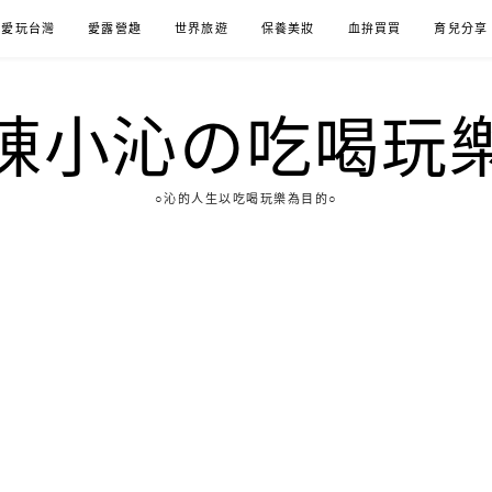
愛玩台灣
愛露營趣
世界旅遊
保養美妝
血拚買買
育兒分享
陳小沁の吃喝玩
○沁的人生以吃喝玩樂為目的○