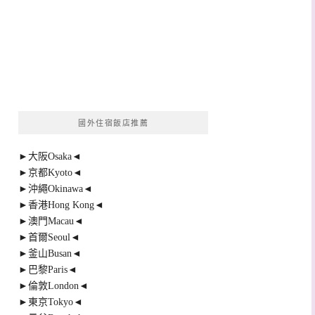
國外住宿飯店推薦
►大阪Osaka◄
►京都Kyoto◄
►沖繩Okinawa◄
►香港Hong Kong◄
►澳門Macau◄
►首爾Seoul◄
►釜山Busan◄
►巴黎Paris◄
►倫敦London◄
►東京Tokyo◄