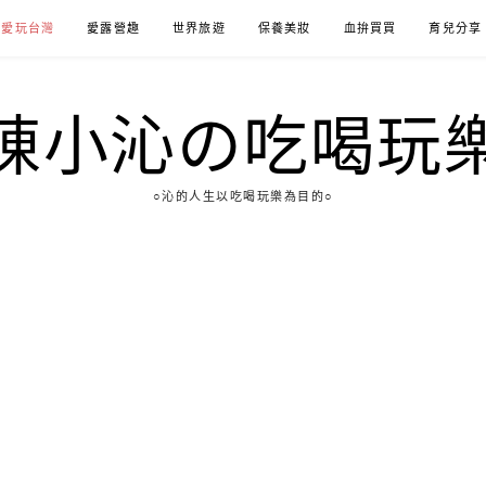
愛玩台灣
愛露營趣
世界旅遊
保養美妝
血拚買買
育兒分享
陳小沁の吃喝玩
○沁的人生以吃喝玩樂為目的○