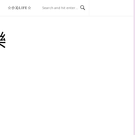
☆小沁LIFE☆
樂