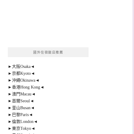
國外住宿飯店推薦
►大阪Osaka◄
►京都Kyoto◄
►沖繩Okinawa◄
►香港Hong Kong◄
►澳門Macau◄
►首爾Seoul◄
►釜山Busan◄
►巴黎Paris◄
►倫敦London◄
►東京Tokyo◄