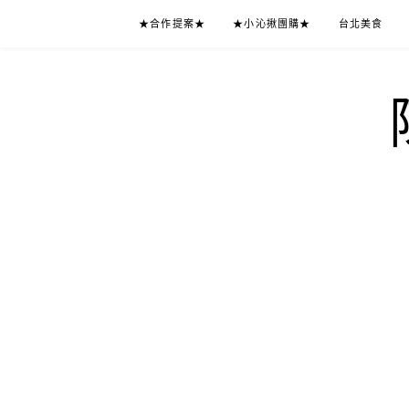
Skip
★合作提案★
★小沁揪團購★
台北美食
to
content