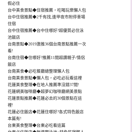
假必住
台中美食景點◆住宿推薦，吃喝玩樂懶人包
台中住宿推薦◆2千有找,逢甲夜市附停車場
住宿
台中住宿推薦◆台中住哪好?超優質必住泳
池飯店
台南景點◆2019激推36個台南景點推薦一次
看!
台南住宿◆住哪好?推薦11間超讚親子/情侶
飯店
台南美食◆必吃餐廳總整理懶人包
台南美食景點◆懶人包，必吃必玩看這裡
花蓮美食整理◆在地人推薦準沒錯37間!
花蓮網美咖啡廳◆超夢幻咖啡廳網美景點
花蓮景點推薦◆花蓮必去的30個景點在這
裡!
花蓮必住飯店◆花蓮住哪好?各式特色飯店
本篇有!
台東美食整理◆台東必吃看這篇