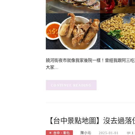
饒河街夜市就像我家後院一樣！曾經我跟阿三吃
大家…
CONTINUE READING
【台中景點地圖】沒去過落伍了
陳小沁
2025-01-01
1
＊ 台中、彰化