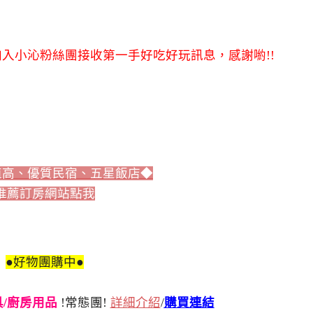
入小沁粉絲團接收第一手好吃好玩訊息，感謝喲!!
值高、優質民宿、五星飯店◆
推薦訂房網站點我
●好物團購中●
刀具/廚房用品
!常態團!
詳細介紹
/
購買連結