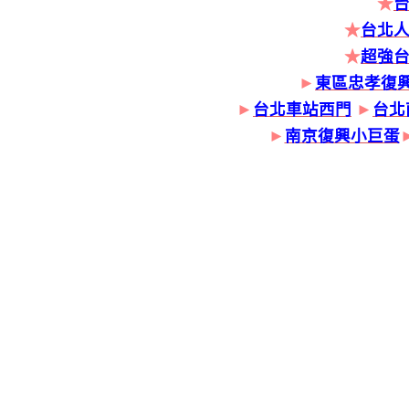
★
★
台北人
★
超強
►
東區忠孝復
►
台北車站西門
►
台北
►
南京復興小巨蛋