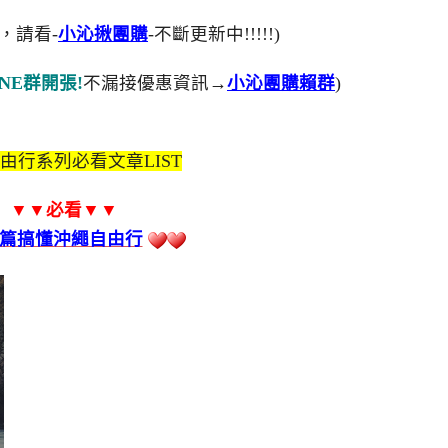
，請看-
小沁揪團購
-不斷更新中!!!!!)
NE群開張!
不漏接優惠資訊→
小沁團購賴群
)
由行系列必看文章LIST
▼▼必看
▼▼
篇搞懂沖繩自由行