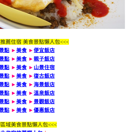
 推薦住宿 美食景點懶人包<<<
景點
►
美食
►
便宜飯店
景點
►
美食
►
親子飯店
景點
►
美食
►
山景住宿
景點
►
美食
►
復古飯店
景點
►
美食
►
海景飯店
景點
►
美食
►
溫泉飯店
景點
►
美食
►
景觀飯店
景點
►
美食
►
優惠飯店
區域美食景點懶人包<<<