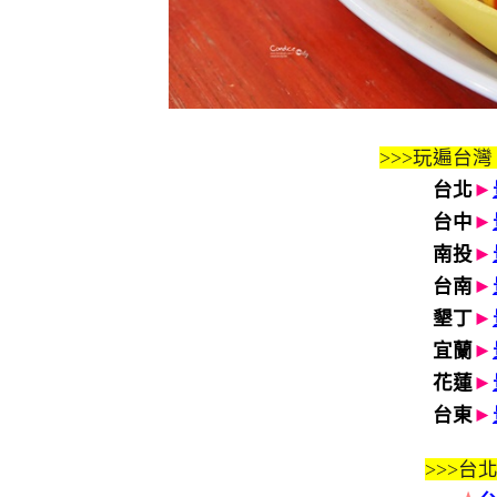
>>>玩遍台灣
台北
►
台中
►
南投
►
台南
►
墾丁
►
宜蘭
►
花蓮
►
台東
►
>>>
台北