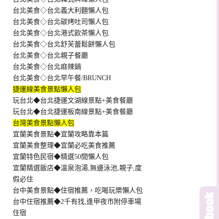
台北美食◇台北義大利麵懶人包
台北美食◇台北碳烤吐司懶人包
台北美食◇台北港式飲茶懶人包
台北美食◇台北舒芙蕾鬆餅懶人包
台北美食◇台北親子餐廳
台北美食◇台北麻辣鍋
台北美食◇台北早午餐/BRUNCH
捷運線美食景點懶人包
玩台北◆台北捷運文湖線景點+美食餐廳
玩台北◆台北捷運板南線景點+美食餐廳
台灣美食景點懶人包
宜蘭美食景點◆宜蘭攻略靠本篇
宜蘭美食整理◆宜蘭必吃美食推薦
宜蘭特色民宿◆精選50間懶人包
宜蘭精選飯店◆溫泉泡湯,無邊泳池,親子,度
假必住
台中美食景點◆住宿推薦，吃喝玩樂懶人包
台中住宿推薦◆2千有找,逢甲夜市附停車場
住宿