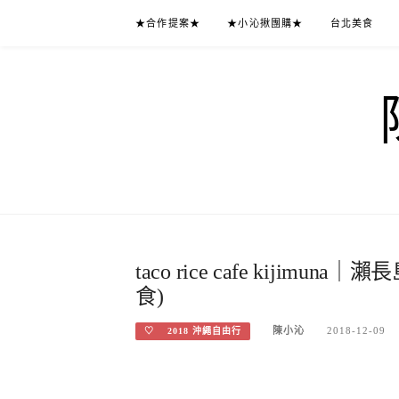
Skip
★合作提案★
★小沁揪團購★
台北美食
to
content
taco rice cafe kiji
食)
陳小沁
2018-12-09
♡ 2018 沖繩自由行