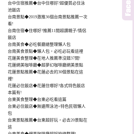
台中住宿推薦◆台中住哪好?超優質必住泳
池飯店
台南景點◆2019激推36個台南景點推薦一次
看!
台南住宿◆住哪好?推薦11間超讚親子/情侶
飯店
台南美食◆必吃餐廳總整理懶人包
台南美食景點◆懶人包，必吃必玩看這裡
花蓮美食整理◆在地人推薦準沒錯37間!
花蓮網美咖啡廳◆超夢幻咖啡廳網美景點
花蓮景點推薦◆花蓮必去的30個景點在這
裡!
花蓮必住飯店◆花蓮住哪好?各式特色飯店
本篇有!
台東美食整理◆台東必吃看這篇
台東必住飯店◆無邊際泳池+特色民宿懶人
包
台東景點推薦◆台東超好玩，必去20景點在
這
台東美食◆網美咖啡廳超好拍總整理!