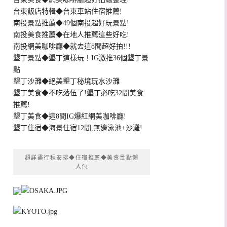
台東飯店特輯◆台東車站住宿推薦!
南投景點推薦◆49個南投超好玩景點!
南投美食推薦◆在地人推薦這些好吃!
南投網美咖啡廳◆就去這8間超好拍!!!
墾丁景點◆墾丁這樣玩！IG激推36個墾丁景
點
墾丁沙灘◆絕美墾丁秘境玩水沙灘
墾丁美食◆不吃落伍了!墾丁必吃32間美食
推薦!
墾丁美食◆這8間IG爆紅網美咖啡廳!
墾丁住宿◆海景住宿12間,無邊泳池+沙灘!
超詳盡行程安排◆住宿推薦◆美食景點懶
人包