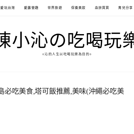
愛玩台灣
愛露營趣
世界旅遊
保養美妝
血拚買買
育兒分享
陳小沁の吃喝玩
○沁的人生以吃喝玩樂為目的○
muna｜瀨長島必吃美食,塔可飯推薦,美味(沖繩必吃美