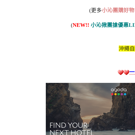
(更多
小沁團購好物
(
NEW!!
小沁揪團搶優惠LI
沖繩自
一