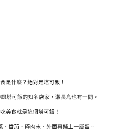
美食是什麼？絕對是塔可飯！
ijimuna是沖繩塔可飯的知名店家，瀨長島也有一間。
必吃美食就是這個塔可飯！
菜、番茄、碎肉末、外面再鋪上一層蛋。