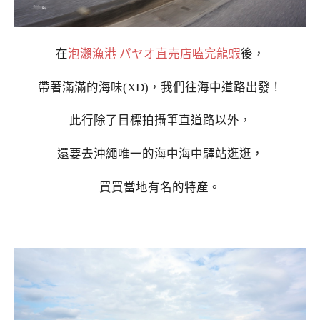
在
泡瀨漁港 パヤオ直売店嗑完龍蝦
後，
帶著滿滿的海味(XD)，我們往海中道路出發！
此行除了目標拍攝筆直道路以外，
還要去沖繩唯一的海中海中驛站逛逛，
買買當地有名的特產。