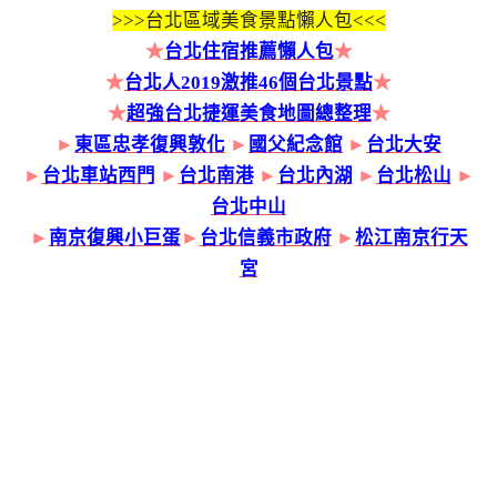
>>>
台北區域美食景點懶人包<<<
★
台北住宿推薦懶人包
★
★
台北人2019激推46個台北景點
★
★
超強台北捷運美食地圖總整理
★
►
東區忠孝復興敦化
►
國父紀念館
►
台北大安
►
台北車站西門
►
台北南港
►
台北內湖
►
台北松山
►
台北中山
►
南京復興小巨蛋
►
台北信義市政府
►
松江南京行天
宮