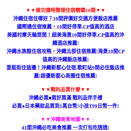
▼▼做功課時整理住宿精選10間▼▼
沖繩住宿住哪好？10間評價好交通方便飯店推薦
國際通住宿推薦，10間好停車,CP值高的酒店
美國村摩天輪悠閒！超美海景10間好停車,CP值高的沖
繩酒店推薦!
沖繩水族館住宿攻略，沖繩北部住宿推薦!海景10間CP
值高的沖繩飯店推薦!
要逛街住這邊！沖繩新都心住宿,歌町站9間必住飯店推
薦!超優新都心商圈住宿推薦!
▼▼戰利品買什麼▼▼
沖繩必買■買好買滿 戰利品伴手禮
必買●日本藥妝品買到1萬台幣!小孩T99日幣一件!
▼▼沖繩美食地圖
▼▼
41間沖繩必吃美食推薦 一次打包吃透透!