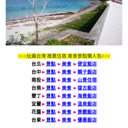
>>>玩遍台灣 推薦住宿 美食景點懶人包<<<
台北
►
景點
►
美食
►
便宜飯店
台中
►
景點
►
美食
►
親子飯店
南投
►
景點
►
美食
►
山景住宿
台南
►
景點
►
美食
►
復古飯店
墾丁
►
景點
►
美食
►
海景飯店
宜蘭
►
景點
►
美食
►
溫泉飯店
花蓮
►
景點
►
美食
►
景觀飯店
台東
►
景點
►
美食
►
優惠飯店