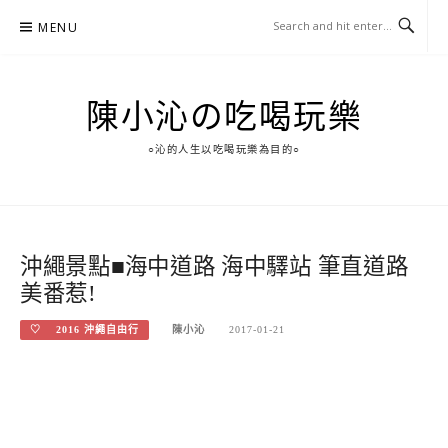
Skip
MENU
to
content
陳小沁の吃喝玩樂
○沁的人生以吃喝玩樂為目的○
沖繩景點■海中道路 海中驛站 筆直道路
美番惹!
♡ 2016 沖繩自由行
陳小沁
2017-01-21