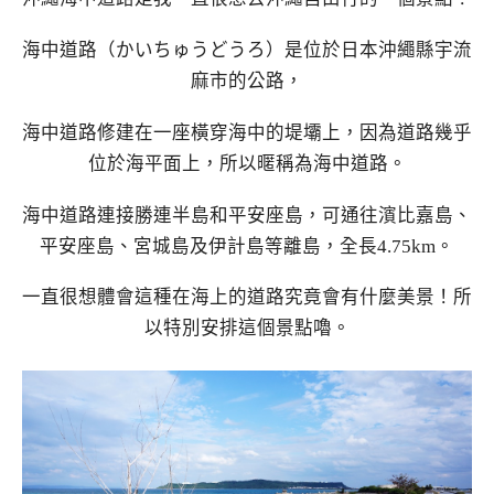
海中道路（かいちゅうどうろ）是位於日本沖繩縣宇流
麻市的公路，
海中道路修建在一座橫穿海中的堤壩上，因為道路幾乎
位於海平面上，所以暱稱為海中道路。
海中道路連接勝連半島和平安座島，可通往濱比嘉島、
平安座島、宮城島及伊計島等離島，全長4.75km。
一直很想體會這種在海上的道路究竟會有什麼美景！所
以特別安排這個景點嚕。