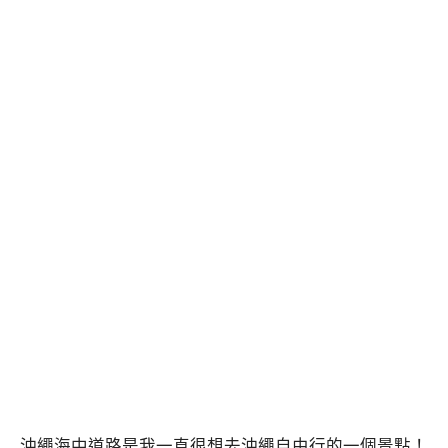
沖繩海中道路是我一直很想去沖繩自由行的一個景點！