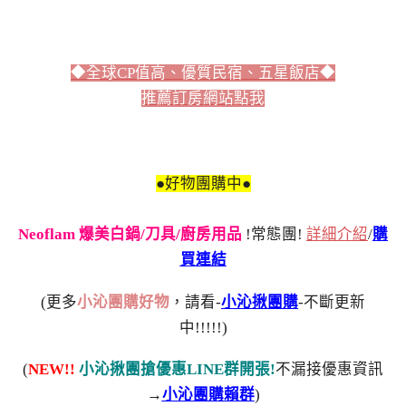
◆全球CP值高、優質民宿、五星飯店◆
推薦訂房網站點我
●好物團購中●
Neoflam 爆美白鍋/刀具/廚房用品
!常態團!
詳細介紹
/
購
買連結
(更多
小沁團購好物
，請看-
小沁揪團購
-不斷更新
中!!!!!)
(
NEW!!
小沁揪團搶優惠LINE群開張!
不漏接優惠資訊
→
小沁團購賴群
)