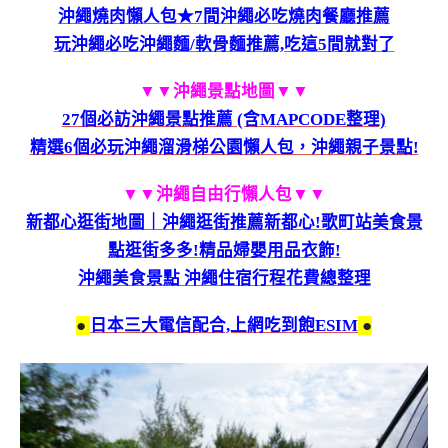
沖繩燒肉懶人包★7間沖繩必吃燒肉餐廳推薦
玩沖繩必吃沖繩麵/軟骨麵推薦,吃這5間就對了
▼▼沖繩景點地圖
▼▼
27個必訪沖繩景點推薦 (含MAPCODE整理)
精選6個必玩沖繩溜滑梯公園懶人包，沖繩親子景點!
▼▼沖繩自由行懶人包
▼▼
新都心逛街地圖｜沖繩逛街推薦新都心!歌町站美食景
點逛街多多!精品婦嬰用品衣飾!
沖繩美食景點 沖繩住宿行程花費總整理
●
日本三大電信配合,上網吃到飽ESIM
●