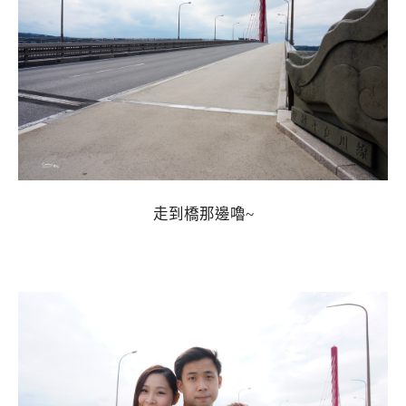
走到橋那邊嚕~