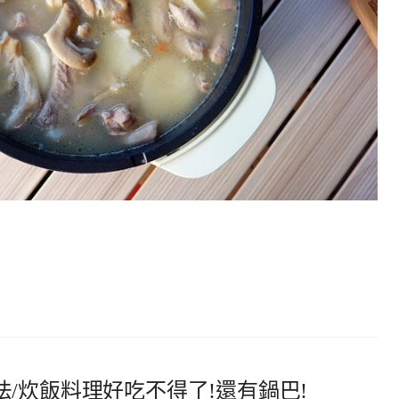
/炊飯料理好吃不得了!還有鍋巴!