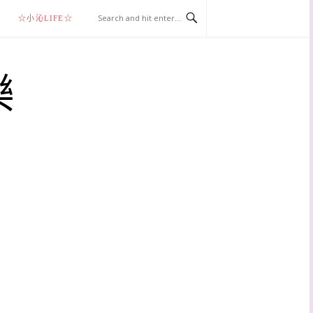
☆小沁LIFE☆
樂