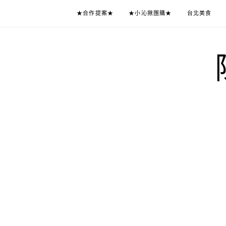
Skip
★合作提案★
★小沁揪團購★
台北美食
to
content