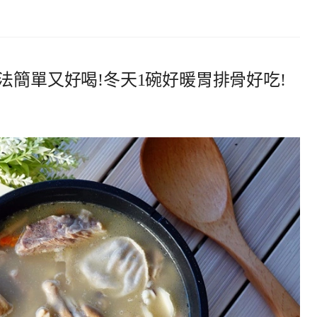
法簡單又好喝!冬天1碗好暖胃排骨好吃!