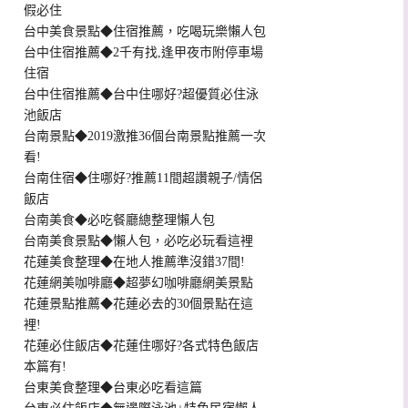
假必住
台中美食景點◆住宿推薦，吃喝玩樂懶人包
台中住宿推薦◆2千有找,逢甲夜市附停車場
住宿
台中住宿推薦◆台中住哪好?超優質必住泳
池飯店
台南景點◆2019激推36個台南景點推薦一次
看!
台南住宿◆住哪好?推薦11間超讚親子/情侶
飯店
台南美食◆必吃餐廳總整理懶人包
台南美食景點◆懶人包，必吃必玩看這裡
花蓮美食整理◆在地人推薦準沒錯37間!
花蓮網美咖啡廳◆超夢幻咖啡廳網美景點
花蓮景點推薦◆花蓮必去的30個景點在這
裡!
花蓮必住飯店◆花蓮住哪好?各式特色飯店
本篇有!
台東美食整理◆台東必吃看這篇