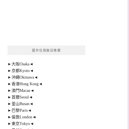
國外住宿飯店推薦
►大阪Osaka◄
►京都Kyoto◄
►沖繩Okinawa◄
►香港Hong Kong◄
►澳門Macau◄
►首爾Seoul◄
►釜山Busan◄
►巴黎Paris◄
►倫敦London◄
►東京Tokyo◄