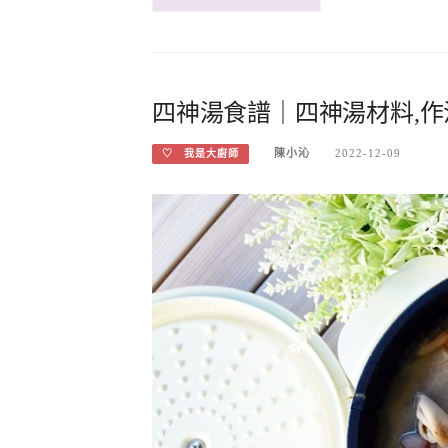
四神湯食譜｜四神湯材料,作
陳小沁
2022-12-09
♡ 我是大廚師