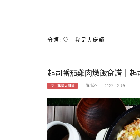
分類:
♡ 我是大廚師
起司番茄雞肉燉飯食譜｜起司
陳小沁
2022-12-09
♡ 我是大廚師