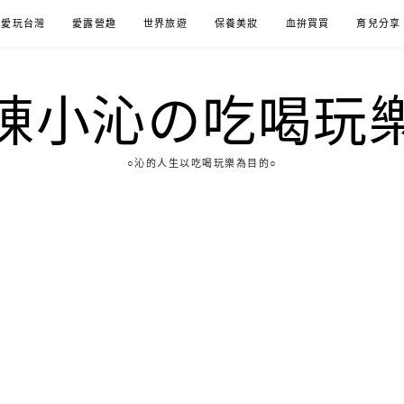
愛玩台灣
愛露營趣
世界旅遊
保養美妝
血拚買買
育兒分享
陳小沁の吃喝玩
○沁的人生以吃喝玩樂為目的○