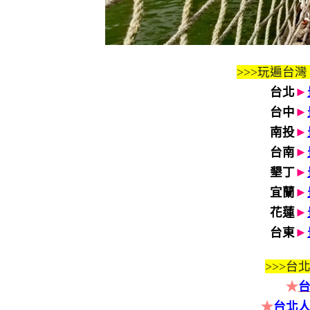
>>>玩遍台灣
台北
►
台中
►
南投
►
台南
►
墾丁
►
宜蘭
►
花蓮
►
台東
►
>>>
台北
★
★
台北人