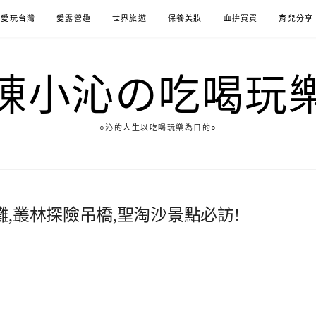
愛玩台灣
愛露營趣
世界旅遊
保養美妝
血拚買買
育兒分享
陳小沁の吃喝玩
○沁的人生以吃喝玩樂為目的○
,叢林探險吊橋,聖淘沙景點必訪!
1