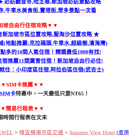
►必訪觀音寺,哈芝巷,新加坡必訪景點攻略
,牛車水美食街,寶塔街,眾多景點一次看
加坡自由行住宿攻略▼▼
含新加坡市區位置攻略,聖淘沙位置攻略 ★
(地點推薦:克拉碼頭,牛車水,超級樹,濱海灣)
點多的10間人氣住宿！精選最低1800有找!
宿推薦11間厲害住宿！新加坡自由行必住!
就住：小印度區住宿,阿拉伯區住宿(武吉士)
▼SIM卡推薦▼▼
SIM卡
特惠中，一天最低只要NT65！
▼▼簡易行程表▼▼
細時間行程表在文末
WEL
>
樟宜機場市區交通
>
Summer View Hotel
(查房