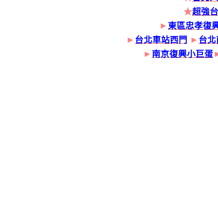
★
超強
►
東區忠孝復
►
台北車站西門
►
台北
►
南京復興小巨蛋