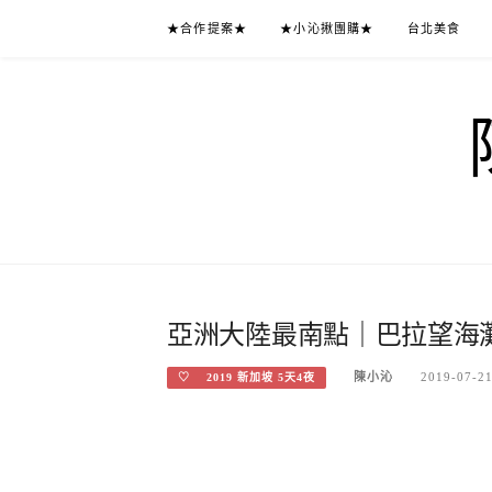
Skip
★合作提案★
★小沁揪團購★
台北美食
to
content
亞洲大陸最南點｜巴拉望海灘
陳小沁
2019-07-2
♡ 2019 新加坡 5天4夜