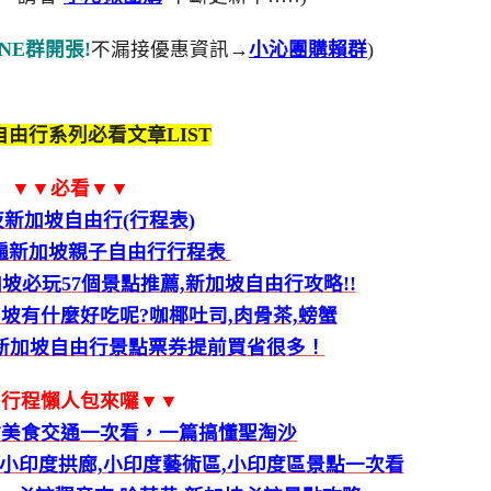
NE群開張!
不漏接優惠資訊→
小沁團購賴群
)
由行系列必看文章LIST
▼▼必看▼▼
夜新加坡自由行(行程表)
玩遍新加坡親子自由行行程表
必玩57個景點推薦,新加坡自由行攻略!!
坡有什麼好吃呢?咖椰吐司,肉骨茶,螃蟹
,新加坡自由行景點票券提前買省很多！
▼行程懶人包來囉▼▼
點美食交通一次看，一篇搞懂聖淘沙
小印度拱廊,小印度藝術區,小印度區景點一次看