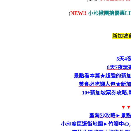
(
NEW!!
小沁揪團搶優惠LI
新加坡自
5天4
8天7夜
景點看本篇★超強的新加坡
美食必吃懶人包★新加
10+新加坡票券攻略
▼
聖淘沙攻略►景
小印度區逛街地圖►竹腳中心,