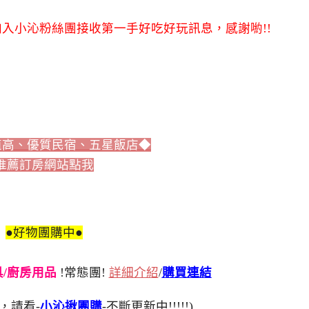
入小沁粉絲團接收第一手好吃好玩訊息，感謝喲!!
值高、優質民宿、五星飯店◆
推薦訂房網站點我
●好物團購中●
刀具/廚房用品
!常態團!
詳細介紹
/
購買連結
，請看-
小沁揪團購
-不斷更新中!!!!!)