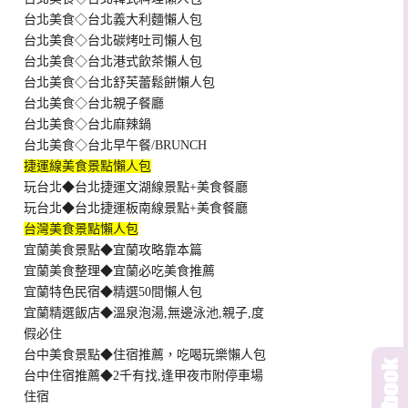
台北美食◇台北義大利麵懶人包
台北美食◇台北碳烤吐司懶人包
台北美食◇台北港式飲茶懶人包
台北美食◇台北舒芙蕾鬆餅懶人包
台北美食◇台北親子餐廳
台北美食◇台北麻辣鍋
台北美食◇台北早午餐/BRUNCH
捷運線美食景點懶人包
玩台北◆台北捷運文湖線景點+美食餐廳
玩台北◆台北捷運板南線景點+美食餐廳
台灣美食景點懶人包
宜蘭美食景點◆宜蘭攻略靠本篇
宜蘭美食整理◆宜蘭必吃美食推薦
宜蘭特色民宿◆精選50間懶人包
宜蘭精選飯店◆溫泉泡湯,無邊泳池,親子,度
假必住
台中美食景點◆住宿推薦，吃喝玩樂懶人包
台中住宿推薦◆2千有找,逢甲夜市附停車場
住宿