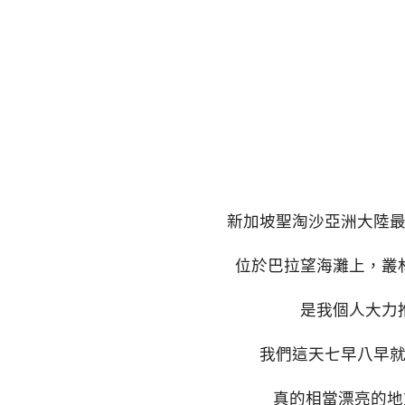
新加坡聖淘沙亞洲大陸最南點Southe
位於巴拉望海灘上，叢
是我個人大力
我們這天七早八早
真的相當漂亮的地