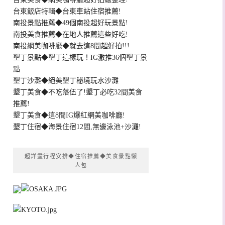
台東飯店特輯◆台東車站住宿推薦!
南投景點推薦◆49個南投超好玩景點!
南投美食推薦◆在地人推薦這些好吃!
南投網美咖啡廳◆就去這8間超好拍!!!
墾丁景點◆墾丁這樣玩！IG激推36個墾丁景
點
墾丁沙灘◆絕美墾丁秘境玩水沙灘
墾丁美食◆不吃落伍了!墾丁必吃32間美食
推薦!
墾丁美食◆這8間IG爆紅網美咖啡廳!
墾丁住宿◆海景住宿12間,無邊泳池+沙灘!
超詳盡行程安排◆住宿推薦◆美食景點懶
人包