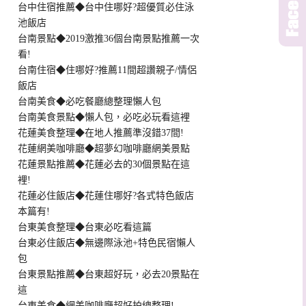
台中住宿推薦◆台中住哪好?超優質必住泳
池飯店
台南景點◆2019激推36個台南景點推薦一次
看!
台南住宿◆住哪好?推薦11間超讚親子/情侶
飯店
台南美食◆必吃餐廳總整理懶人包
台南美食景點◆懶人包，必吃必玩看這裡
花蓮美食整理◆在地人推薦準沒錯37間!
花蓮網美咖啡廳◆超夢幻咖啡廳網美景點
花蓮景點推薦◆花蓮必去的30個景點在這
裡!
花蓮必住飯店◆花蓮住哪好?各式特色飯店
本篇有!
台東美食整理◆台東必吃看這篇
台東必住飯店◆無邊際泳池+特色民宿懶人
包
台東景點推薦◆台東超好玩，必去20景點在
這
台東美食◆網美咖啡廳超好拍總整理!