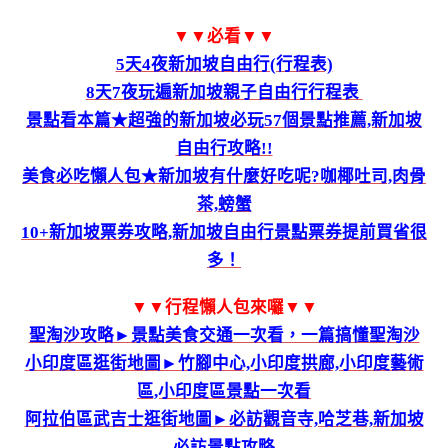
▼▼必看▼▼
5天4夜新加坡自由行(行程表)
8天7夜玩遍新加坡親子自由行行程表
景點看本篇★超強的新加坡必玩57個景點推薦,新加坡
自由行攻略!!
美食必吃懶人包★新加坡有什麼好吃呢?咖椰吐司,肉骨
茶,螃蟹
10+新加坡票券攻略,新加坡自由行景點票券提前買省很
多！
▼▼行程懶人包來囉▼▼
聖淘沙攻略►景點美食交通一次看，一篇搞懂聖淘沙
小印度區逛街地圖►竹腳中心,小印度拱廊,小印度藝術
區,小印度區景點一次看
阿拉伯區武吉士逛街地圖►必訪觀音寺,哈芝巷,新加坡
必訪景點攻略