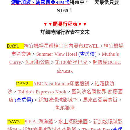
游新加坡、馬來西亞SIM卡
特惠中，一天最低只要
NT65！
▼▼簡易行程表▼▼
詳細時間行程表在文末
DAY1
樟宜機場星耀樟宜室內瀑布JEWEL
>
樟宜機場
市區交通
>
Summer View Hotel
(查房價)
>
Muthu’s
Curry
>
魚尾獅公園
>
第100間星巴克
>
超級樹OCBC
skyway
DAY2
ABC Nasi Kandar印度煎餅
>
結霜橋叻
沙
>
Tolido’s Espresso Nook
>
聖淘沙名勝世界-節慶酒
店
(查房價)
>
新加坡環球影城™
>
馬來西亞美食街
>
魚尾獅塔
DAY3
S.E.A. 海洋館
>
水上探險樂園
>
新加坡環球影
城™
>
新加坡環球影城夜夜歡騰
>
The Rock Bar
(查房