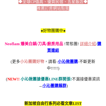
◆全球CP值高、優質民宿、五星飯店◆
推薦訂房網站點我
●好物團購中●
Neoflam 爆美白鍋/刀具/廚房用品
!常態團!
詳細介紹
/
購
買連結
(更多
小沁團購好物
，請看-
小沁揪團購
-不斷更新
中!!!!!)
(
NEW!!
小沁揪團搶優惠LINE群開張!
不漏接優惠資訊
→
小沁團購賴群
)
新加坡自由行系列必看文章LIST