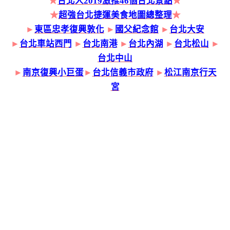
★
台北人2019激推46個台北景點
★
★
超強台北捷運美食地圖總整理
★
►
東區忠孝復興敦化
►
國父紀念館
►
台北大安
►
台北車站西門
►
台北南港
►
台北內湖
►
台北松山
►
台北中山
►
南京復興小巨蛋
►
台北信義市政府
►
松江南京行天
宮