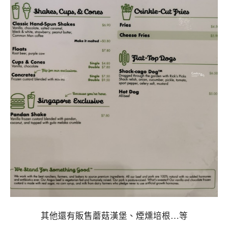
其他還有販售蘑菇漢堡、煙燻培根…等