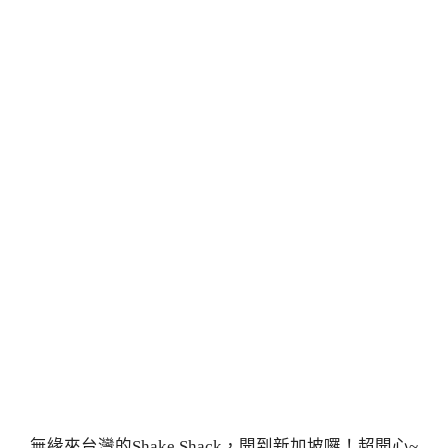
無緣來台灣的Shake Shack，開到新加坡囉！超開心~