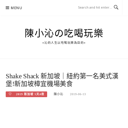
Skip
MENU
to
content
陳小沁の吃喝玩樂
○沁的人生以吃喝玩樂為目的○
Shake Shack 新加坡｜紐約第一名美式漢
堡!新加坡樟宜機場美食
♡ 2019 新加坡 5天4夜
陳小沁
2019-06-13