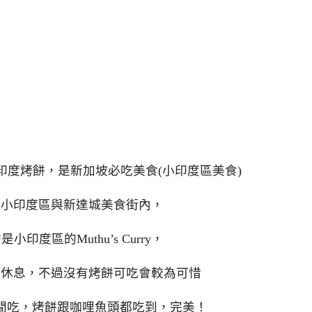
哩魚頭&印度烤餅，是新加坡必吃美食(小印度區美食)
在小印度區與新達城美食街內，
印度區的Muthu’s Curry，
ry下午不休息，不過沒有烤餅可吃會較為可惜
間吃，烤餅跟咖哩魚頭都吃到，完美！