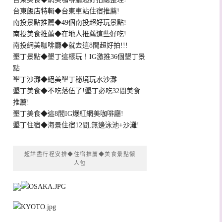
台東飯店特輯◆台東車站住宿推薦!
南投景點推薦◆49個南投超好玩景點!
南投美食推薦◆在地人推薦這些好吃!
南投網美咖啡廳◆就去這8間超好拍!!!
墾丁景點◆墾丁這樣玩！IG激推36個墾丁景
點
墾丁沙灘◆絕美墾丁秘境玩水沙灘
墾丁美食◆不吃落伍了!墾丁必吃32間美食
推薦!
墾丁美食◆這8間IG爆紅網美咖啡廳!
墾丁住宿◆海景住宿12間,無邊泳池+沙灘!
超詳盡行程安排◆住宿推薦◆美食景點懶
人包