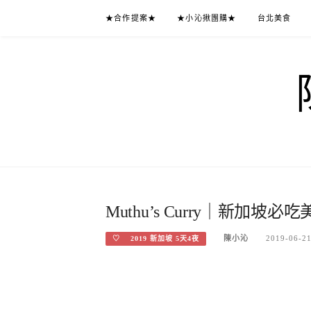
Skip
★合作提案★
★小沁揪團購★
台北美食
to
content
Muthu’s Curry｜新加
陳小沁
2019-06-2
♡ 2019 新加坡 5天4夜