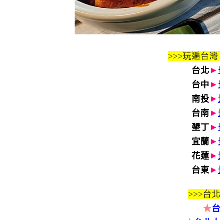
>>>玩遍台灣
台北
►
台中
►
南投
►
台南
►
墾丁
►
宜蘭
►
花蓮
►
台東
►
>>>
台北
★