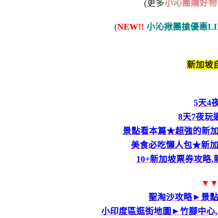
(更多
小沁團購好物
(
NEW!!
小沁揪團搶優惠LI
新加坡自
5天4
8天7夜
景點看本篇★超強的新加坡
美食必吃懶人包★新加
10+新加坡票券攻略
▼
聖淘沙攻略►景
小印度區逛街地圖►竹腳中心,