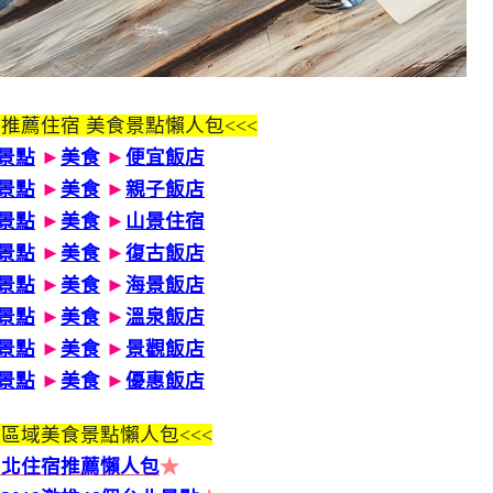
 推薦住宿 美食景點懶人包<<<
景點
►
美食
►
便宜飯店
景點
►
美食
►
親子飯店
景點
►
美食
►
山景住宿
景點
►
美食
►
復古飯店
景點
►
美食
►
海景飯店
景點
►
美食
►
溫泉飯店
景點
►
美食
►
景觀飯店
景點
►
美食
►
優惠飯店
區域美食景點懶人包<<<
台北住宿推薦懶人包
★