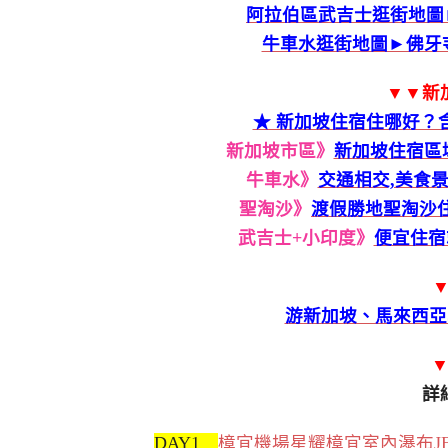
阿拉伯區武吉士逛街地圖
牛車水逛街地圖►佛牙寺
▼▼新
★ 新加坡住宿住哪好？
新加坡市區》
新加坡住宿區域
牛車水》
交通相交,美食景
聖淘沙》
渡假勝地聖淘沙住
武吉士+小印度》
便宜住宿
▼
游新加坡、馬來西亞
詳
DAY1
樟宜機場星耀樟宜室內瀑布JE