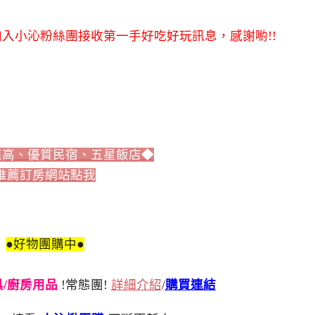
入小沁粉絲團接收第一手好吃好玩訊息，感謝喲!!
值高、優質民宿、五星飯店◆
推薦訂房網站點我
●好物團購中●
刀具/廚房用品
!常態團!
詳細介紹
/
購買連結