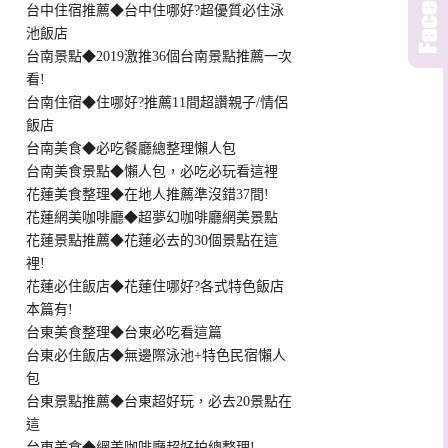
台中住宿推薦◆台中住哪好?超優質必住泳
池飯店
台南景點◆2019激推36個台南景點推薦一次
看!
台南住宿◆住哪好?推薦11間超讚親子/情侶
飯店
台南美食◆必吃餐廳總整理懶人包
台南美食景點◆懶人包，必吃必玩看這裡
花蓮美食整理◆在地人推薦準沒錯37間!
花蓮網美咖啡廳◆超夢幻咖啡廳網美景點
花蓮景點推薦◆花蓮必去的30個景點在這
裡!
花蓮必住飯店◆花蓮住哪好?各式特色飯店
本篇有!
台東美食整理◆台東必吃看這篇
台東必住飯店◆無邊際泳池+特色民宿懶人
包
台東景點推薦◆台東超好玩，必去20景點在
這
台東美食◆網美咖啡廳超好拍總整理!