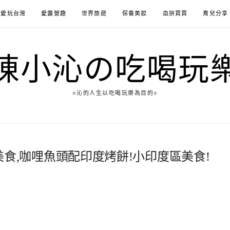
愛玩台灣
愛露營趣
世界旅遊
保養美妝
血拚買買
育兒分享
陳小沁の吃喝玩
○沁的人生以吃喝玩樂為目的○
坡必吃美食,咖哩魚頭配印度烤餅!小印度區美食!
1