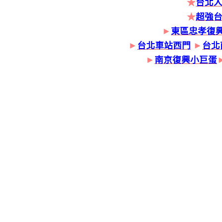
★
台北人
★
超強
►
東區忠孝復
►
台北車站西門
►
台北
►
南京復興小巨蛋