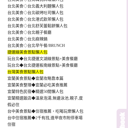
台北美食◇台北義大利麵懶人包
台北美食◇台北碳烤吐司懶人包
台北美食◇台北港式飲茶懶人包
台北美食◇台北舒芙蕾鬆餅懶人包
台北美食◇台北親子餐廳
台北美食◇台北麻辣鍋
台北美食◇台北早午餐/BRUNCH
捷運線美食景點懶人包
玩台北◆台北捷運文湖線景點+美食餐廳
玩台北◆台北捷運板南線景點+美食餐廳
台灣美食景點懶人包
宜蘭美食景點◆宜蘭攻略靠本篇
宜蘭美食整理◆宜蘭必吃美食推薦
宜蘭特色民宿◆精選50間懶人包
宜蘭精選飯店◆溫泉泡湯,無邊泳池,親子,度
假必住
台中美食景點◆住宿推薦，吃喝玩樂懶人包
台中住宿推薦◆2千有找,逢甲夜市附停車場
住宿