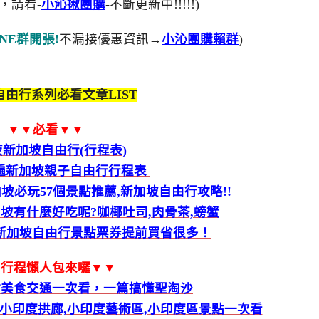
，請看-
小沁揪團購
-不斷更新中!!!!!)
NE群開張!
不漏接優惠資訊→
小沁團購賴群
)
由行系列必看文章LIST
▼▼必看▼▼
夜新加坡自由行(行程表)
玩遍新加坡親子自由行行程表
必玩57個景點推薦,新加坡自由行攻略!!
坡有什麼好吃呢?咖椰吐司,肉骨茶,螃蟹
,新加坡自由行景點票券提前買省很多！
▼行程懶人包來囉▼▼
點美食交通一次看，一篇搞懂聖淘沙
小印度拱廊,小印度藝術區,小印度區景點一次看