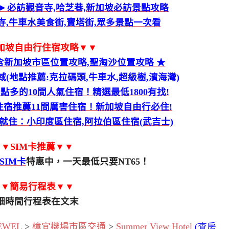
►必訪觀音寺,哈芝巷,新加坡必訪景點攻略
,牛車水美食街,寶塔街,眾多景點一次看
加坡自由行住宿攻略▼▼
含新加坡市區位置攻略,聖淘沙位置攻略 ★
(地點推薦:克拉碼頭,牛車水,超級樹,濱海灣)
點多的10間人氣住宿！精選最低1800有找!
宿推薦11間厲害住宿！新加坡自由行必住!
就住：小印度區住宿,阿拉伯區住宿(武吉士)
▼SIM卡推薦▼▼
SIM卡
特惠中，一天最低只要NT65！
▼▼簡易行程表▼▼
細時間行程表在文末
WEL
>
樟宜機場市區交通
>
Summer View Hotel
(查房