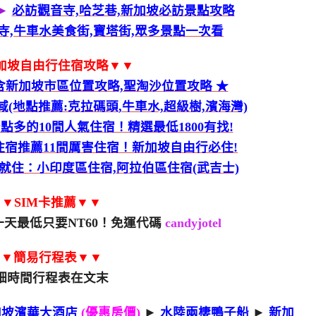
►
必訪觀音寺,哈芝巷,新加坡必訪景點攻略
寺,牛車水美食街,寶塔街,眾多景點一次看
加坡自由行住宿攻略▼▼
含新加坡市區位置攻略,聖淘沙位置攻略 ★
(地點推薦:克拉碼頭,牛車水,超級樹,濱海灣)
點多的10間人氣住宿！精選最低1800有找!
宿推薦11間厲害住宿！新加坡自由行必住!
就住：小印度區住宿,阿拉伯區住宿(武吉士)
▼SIM卡推薦▼▼
天最低只要NT60！免運代碼
candyjotel
▼▼簡易行程表▼▼
細時間行程表在文末
加坡濱華大酒店
(優惠房價)
►
水陸兩棲鴨子船
►
新加