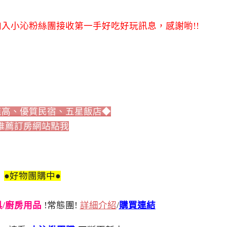
入小沁粉絲團接收第一手好吃好玩訊息，感謝喲!!
值高、優質民宿、五星飯店◆
推薦訂房網站點我
●好物團購中●
刀具/廚房用品
!常態團!
詳細介紹
/
購買連結