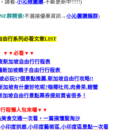
，請看-
小沁揪團購
-不斷更新中!!!!!)
NE群開張!
不漏接優惠資訊→
小沁團購賴群
)
由行系列必看文章LIST
▼▼必看▼▼
4夜新加坡自由行行程表
玩遍新加坡親子自由行行程表
坡必玩57個景點推薦,新加坡自由行攻略!!
加坡有什麼好吃呢?咖椰吐司,肉骨茶,螃蟹
,新加坡自由行景點票券提前買省很多！
▼行程懶人包來囉▼▼
點美食交通一次看，一篇搞懂聖淘沙
,小印度拱廊,小印度藝術區,小印度區景點一次看