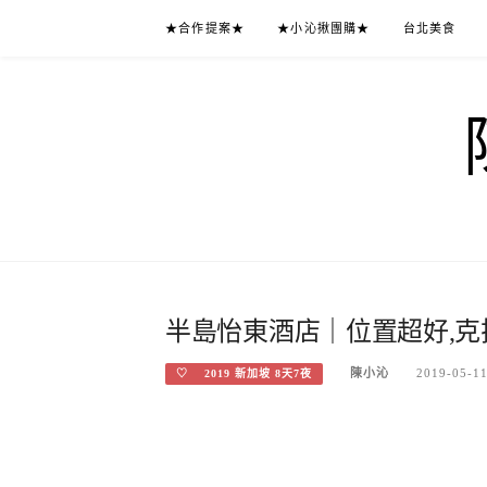
Skip
★合作提案★
★小沁揪團購★
台北美食
to
content
半島怡東酒店｜位置超好,克
陳小沁
2019-05-1
♡ 2019 新加坡 8天7夜