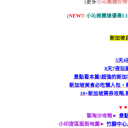
(更多
小沁團購好物
(
NEW!!
小沁揪團搶優惠LI
新加坡自
5天
8天7夜
景點看本篇!超強的新加
新加坡美食必吃懶人包，新
10+新加坡票券攻略
▼
聖淘沙攻略►
景
小印度區逛街地圖►
竹腳中心