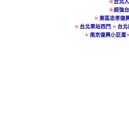
★
台北人
★
超強
►
東區忠孝復
►
台北車站西門
►
台北
►
南京復興小巨蛋