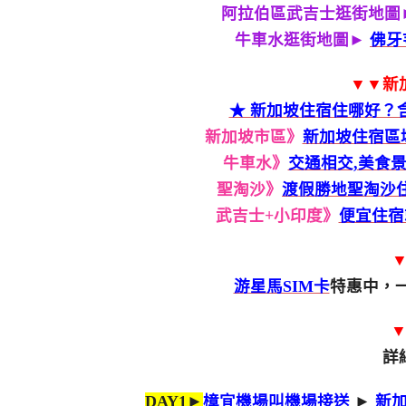
阿拉伯區武吉士逛街地圖
牛車水逛街地圖►
佛牙
▼▼新
★ 新加坡住宿住哪好？
新加坡市區》
新加坡住宿區域
牛車水》
交通相交,美食景
聖淘沙》
渡假勝地聖淘沙住
武吉士+小印度》
便宜住宿
▼
游星馬SIM卡
特惠中，一
詳
DAY1►
樟宜機場叫機場接送
►
新