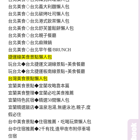
台北美食◇台北義大利麵懶人包
台北美食◇台北碳烤吐司懶人包
台北美食◇台北港式飲茶懶人包
台北美食◇台北舒芙蕾鬆餅懶人包
台北美食◇台北親子餐廳
台北美食◇台北麻辣鍋
台北美食◇台北早午餐/BRUNCH
捷運線美食景點懶人包
玩台北◆台北捷運文湖線景點+美食餐廳
玩台北◆台北捷運板南線景點+美食餐廳
台灣美食景點懶人包
宜蘭美食景點◆宜蘭攻略靠本篇
宜蘭美食整理◆宜蘭必吃美食推薦
宜蘭特色民宿◆精選50間懶人包
宜蘭精選飯店◆溫泉泡湯,無邊泳池,親子,度
假必住
台中美食景點◆住宿推薦，吃喝玩樂懶人包
台中住宿推薦◆2千有找,逢甲夜市附停車場
住宿