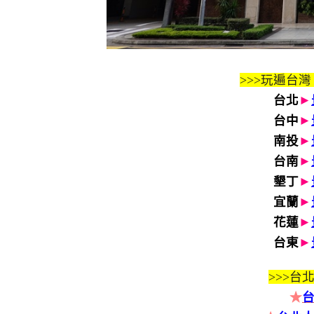
>>>玩遍台灣
台北
►
台中
►
南投
►
台南
►
墾丁
►
宜蘭
►
花蓮
►
台東
►
>>>
台北
★