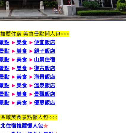
 推薦住宿 美食景點懶人包<<<
景點
►
美食
►
便宜飯店
景點
►
美食
►
親子飯店
景點
►
美食
►
山景住宿
景點
►
美食
►
復古飯店
景點
►
美食
►
海景飯店
景點
►
美食
►
溫泉飯店
景點
►
美食
►
景觀飯店
景點
►
美食
►
優惠飯店
區域美食景點懶人包<<<
台北住宿推薦懶人包
★