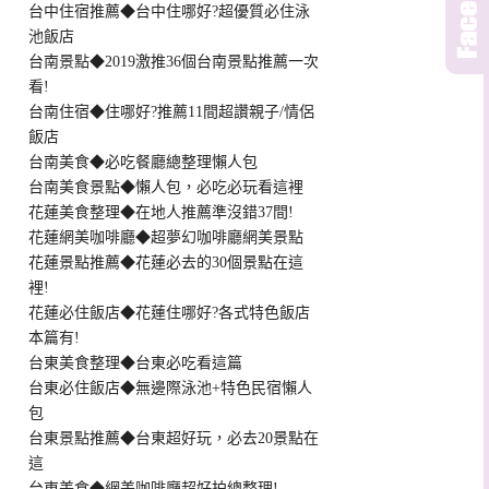
台中住宿推薦◆台中住哪好?超優質必住泳
池飯店
台南景點◆2019激推36個台南景點推薦一次
看!
台南住宿◆住哪好?推薦11間超讚親子/情侶
飯店
台南美食◆必吃餐廳總整理懶人包
台南美食景點◆懶人包，必吃必玩看這裡
花蓮美食整理◆在地人推薦準沒錯37間!
花蓮網美咖啡廳◆超夢幻咖啡廳網美景點
花蓮景點推薦◆花蓮必去的30個景點在這
裡!
花蓮必住飯店◆花蓮住哪好?各式特色飯店
本篇有!
台東美食整理◆台東必吃看這篇
台東必住飯店◆無邊際泳池+特色民宿懶人
包
台東景點推薦◆台東超好玩，必去20景點在
這
台東美食◆網美咖啡廳超好拍總整理!