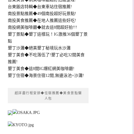
台東飯店特輯◆台東車站住宿推薦!
南投景點推薦◆49個南投超好玩景點!
南投美食推薦◆在地人推薦這些好吃!
南投網美咖啡廳◆就去這8間超好拍!!!
墾丁景點◆墾丁這樣玩！IG激推36個墾丁景
點
墾丁沙灘◆絕美墾丁秘境玩水沙灘
墾丁美食◆不吃落伍了!墾丁必吃32間美食
推薦!
墾丁美食◆這8間IG爆紅網美咖啡廳!
墾丁住宿◆海景住宿12間,無邊泳池+沙灘!
超詳盡行程安排◆住宿推薦◆美食景點懶
人包