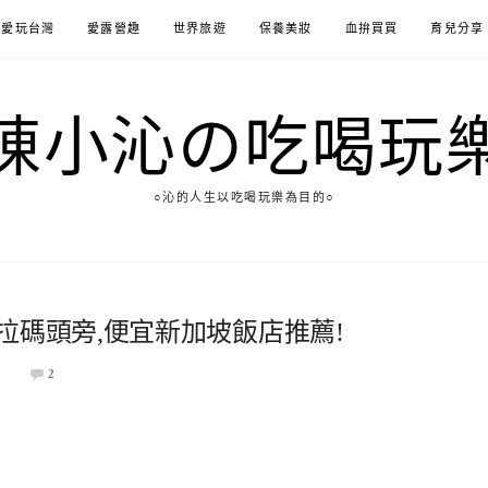
愛玩台灣
愛露營趣
世界旅遊
保養美妝
血拚買買
育兒分享
陳小沁の吃喝玩
○沁的人生以吃喝玩樂為目的○
拉碼頭旁,便宜新加坡飯店推薦!
1
2