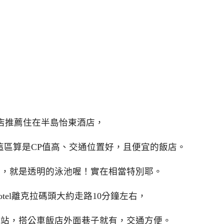
店推薦住在半島怡東酒店，
這區算是CP值高、交通位置好，且便宜的飯店。
去，就是透明的泳池喔！實在相當特別耶。
lsior Hotel離克拉碼頭大約走路10分鐘左右，
頭站，搭公車飯店外面巷子就有，交通方便。