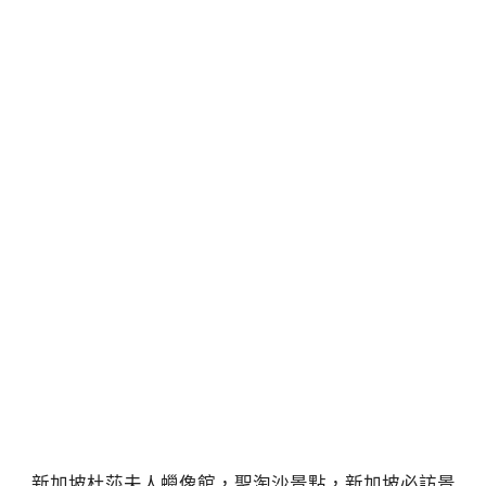
新加坡杜莎夫人蠟像館，聖淘沙景點，新加坡必訪景