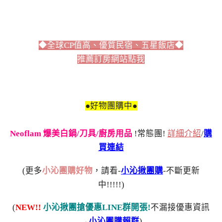
◆全球CP值高、優質民宿、五星飯店◆
推薦訂房網站點我
●好物團購中●
Neoflam 爆美白鍋/刀具/廚房用品
!常態團!
詳細介紹
/
購
買連結
(更多
小沁團購好物
，請看-
小沁揪團購
-不斷更新
中!!!!!)
(
NEW!!
小沁揪團搶優惠LINE群開張!
不漏接優惠資訊
→
小沁團購賴群
)