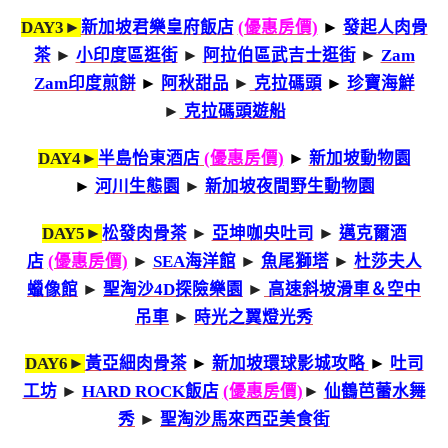
DAY3►
新加坡君樂皇府飯店
(優惠房價)
►
發起人肉骨
茶
►
小印度區逛街
►
阿拉伯區武吉士逛街
►
Zam
Zam印度煎餅
►
阿秋甜品
►
克拉碼頭
►
珍寶海鮮
►
克拉碼頭遊船
DAY4►
半島怡東酒店
(優惠房價)
►
新加坡動物園
►
河川生態園
►
新加坡夜間野生動物園
DAY5►
松發肉骨茶
►
亞坤咖央吐司
►
邁克爾酒
店
(優惠房價)
►
SEA海洋館
►
魚尾獅塔
►
杜莎夫人
蠟像館
►
聖淘沙4D探險樂園
►
高速斜坡滑車＆空中
吊車
►
時光之翼燈光秀
DAY6►
黃亞細肉骨茶
►
新加坡環球影城攻略
►
吐司
工坊
►
HARD ROCK飯店
(優惠房價)
►
仙鶴芭蕾水舞
秀
►
聖淘沙馬來西亞美食街