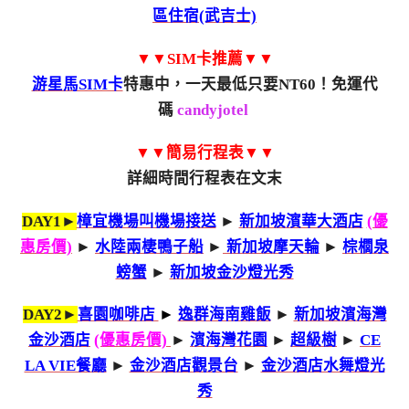
區住宿(武吉士)
▼▼SIM卡推薦▼▼
游星馬SIM卡
特惠中，一天最低只要NT60！免運代
碼
candyjotel
▼▼簡易行程表▼▼
詳細時間行程表在文末
DAY1►
樟宜機場叫機場接送
►
新加坡濱華大酒店
(優
惠房價)
►
水陸兩棲鴨子船
►
新加坡摩天輪
►
棕櫚泉
螃蟹
►
新加坡金沙燈光秀
DAY2►
喜園咖啡店
►
逸群海南雞飯
►
新加坡濱海灣
金沙酒店
(優惠房價)
►
濱海灣花園
►
超級樹
►
CE
LA VIE餐廳
►
金沙酒店觀景台
►
金沙酒店水舞燈光
秀