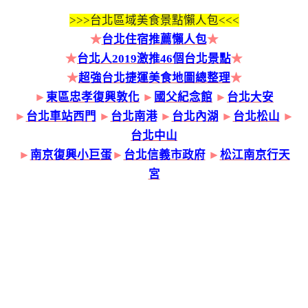
>>>
台北區域美食景點懶人包<<<
★
台北住宿推薦懶人包
★
★
台北人2019激推46個台北景點
★
★
超強台北捷運美食地圖總整理
★
►
東區忠孝復興敦化
►
國父紀念館
►
台北大安
►
台北車站西門
►
台北南港
►
台北內湖
►
台北松山
►
台北中山
►
南京復興小巨蛋
►
台北信義市政府
►
松江南京行天
宮