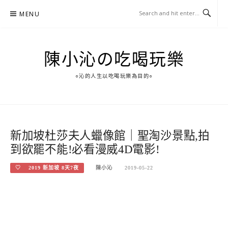
Skip
MENU
to
content
陳小沁の吃喝玩樂
○沁的人生以吃喝玩樂為目的○
新加坡杜莎夫人蠟像館｜聖淘沙景點,拍
到欲罷不能!必看漫威4D電影!
♡ 2019 新加坡 8天7夜
陳小沁
2019-05-22