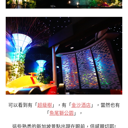
可以看到有「
超級樹
」，有「
金沙酒店
」，當然也有
「
魚尾獅公園
」，
這些熟悉的新加坡景點出現在眼前，倍感親切耶!