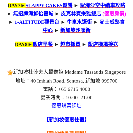
DAY7►
SLAPPY CAKES鬆餅
►
聖淘沙空中纜車攻略
►
無招牌海鮮怡豐城
►
皮克林賓樂雅飯店
(優惠房價)
►
1-ALTITUDE觀景台
►
牛車水逛街
►
麥士威熟食
中心
►
新加坡沙嗲街
DAY8►
飯店早餐
►
超市採買
►
飯店機場接送
新加坡杜莎夫人蠟像館 Madame Tussauds Singapore
地址：40 Imbiah Road, Sentosa, 新加坡 099700
電話：+65 6715 4000
營業時間：10:00–21:00
優惠購票網址
【新加坡優惠住宿】