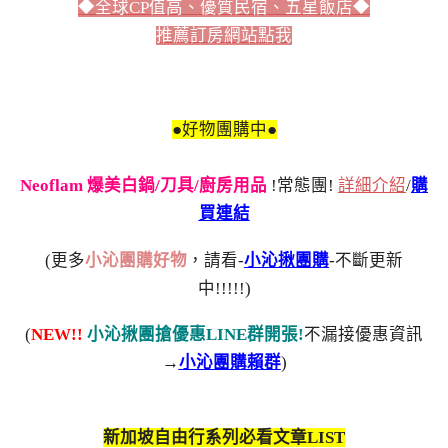
◆全球CP值高、優質民宿、五星飯店◆
推薦訂房網站點我
●好物團購中●
Neoflam 爆美白鍋/刀具/廚房用品
!常態團!
詳細介紹
/
購
買連結
(更多
小沁團購好物
，請看-
小沁揪團購
-不斷更新
中!!!!!)
(
NEW!!
小沁揪團搶優惠LINE群開張!
不漏接優惠資訊
→
小沁團購賴群
)
新加坡自由行系列必看文章LIST