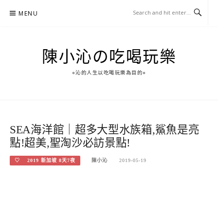
Skip
MENU
to
content
陳小沁の吃喝玩樂
○沁的人生以吃喝玩樂為目的○
SEA海洋館｜超多大型水族箱,鯊魚是亮
點!超美,聖淘沙必訪景點!
♡ 2019 新加坡 8天7夜
陳小沁
2019-05-19