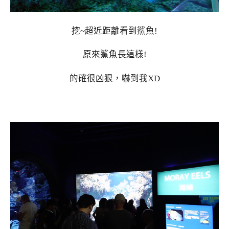
挖~超近距離看到鯊魚!
原來鯊魚長這樣!
的確很凶狠，嚇到我XD