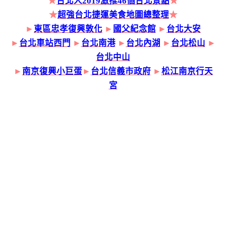
★
台北人2019激推46個台北景點
★
★
超強台北捷運美食地圖總整理
★
►
東區忠孝復興敦化
►
國父紀念館
►
台北大安
►
台北車站西門
►
台北南港
►
台北內湖
►
台北松山
►
台北中山
►
南京復興小巨蛋
►
台北信義市政府
►
松江南京行天
宮