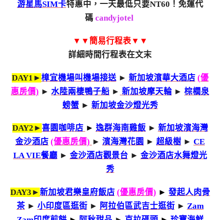
游星馬SIM卡
特惠中，一天最低只要NT60！免運代
碼
candyjotel
▼▼簡易行程表▼▼
詳細時間行程表在文末
DAY1►
樟宜機場叫機場接送
►
新加坡濱華大酒店
(優
惠房價)
►
水陸兩棲鴨子船
►
新加坡摩天輪
►
棕櫚泉
螃蟹
►
新加坡金沙燈光秀
DAY2►
喜園咖啡店
►
逸群海南雞飯
►
新加坡濱海灣
金沙酒店
(優惠房價)
►
濱海灣花園
►
超級樹
►
CE
LA VIE餐廳
►
金沙酒店觀景台
►
金沙酒店水舞燈光
秀
DAY3►
新加坡君樂皇府飯店
(優惠房價)
►
發起人肉骨
茶
►
小印度區逛街
►
阿拉伯區武吉士逛街
►
Zam
Zam印度煎餅
►
阿秋甜品
►
克拉碼頭
►
珍寶海鮮