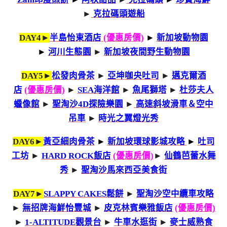
►
克拉碼頭遊船
DAY4►
半島怡東酒店
(優惠房價)
►
新加坡動物園
►
河川生態園
►
新加坡夜間野生動物園
DAY5►
松發肉骨茶
►
亞坤咖央吐司
►
邁克爾酒
店
(優惠房價)
►
SEA海洋館
►
魚尾獅塔
►
杜莎夫人
蠟像館
►
聖淘沙4D探險樂園
►
高速斜坡滑車＆空中
吊車
►
時光之翼燈光秀
DAY6►
黃亞細肉骨茶
►
新加坡環球影城攻略
►
吐司
工坊
►
HARD ROCK飯店
(優惠房價)
►
仙鶴芭蕾水舞
秀
►
聖淘沙馬來西亞美食街
DAY7►
SLAPPY CAKES鬆餅
►
聖淘沙空中纜車攻略
►
無招牌海鮮怡豐城
►
皮克林賓樂雅飯店
(優惠房價)
►
1-ALTITUDE觀景台
►
牛車水逛街
►
麥士威熟食