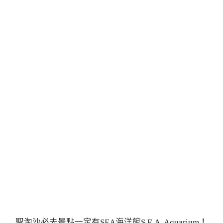
聖淘沙必去景點一定有SEA海洋館S.E.A. Aquarium！