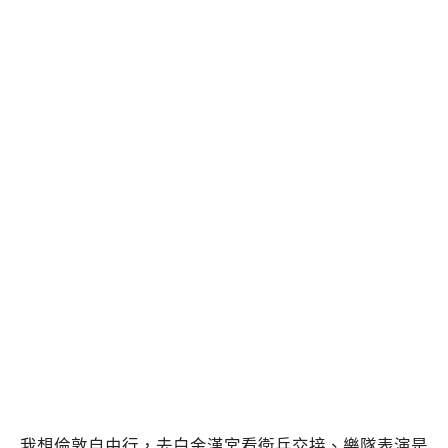
我想倫敦自由行，去白金漢宮看衛兵交接、樂隊表演是