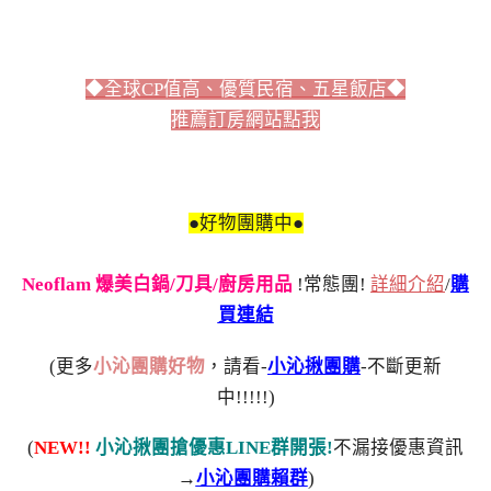
◆全球CP值高、優質民宿、五星飯店◆
推薦訂房網站點我
●好物團購中●
Neoflam 爆美白鍋/刀具/廚房用品
!常態團!
詳細介紹
/
購
買連結
(更多
小沁團購好物
，請看-
小沁揪團購
-不斷更新
中!!!!!)
(
NEW!!
小沁揪團搶優惠LINE群開張!
不漏接優惠資訊
→
小沁團購賴群
)