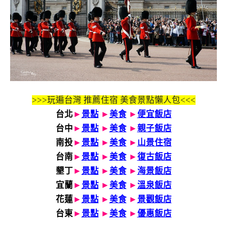
>>>玩遍台灣 推薦住宿 美食景點懶人包<<<
台北
►
景點
►
美食
►
便宜飯店
台中
►
景點
►
美食
►
親子飯店
南投
►
景點
►
美食
►
山景住宿
台南
►
景點
►
美食
►
復古飯店
墾丁
►
景點
►
美食
►
海景飯店
宜蘭
►
景點
►
美食
►
溫泉飯店
花蓮
►
景點
►
美食
►
景觀飯店
台東
►
景點
►
美食
►
優惠飯店