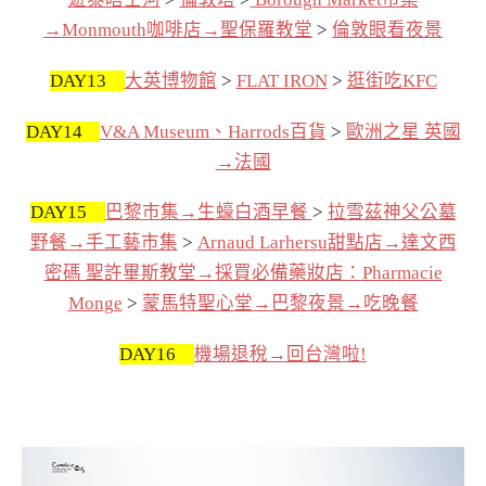
→Monmouth咖啡店→聖保羅教堂
>
倫敦眼看夜景
DAY13
大英博物館
>
FLAT IRON
>
逛街吃KFC
DAY14
V&A Museum、Harrods百貨
>
歐洲之星 英國
→法國
DAY15
巴黎市集→生蠔白酒早餐
>
拉雪茲神父公墓
野餐→手工藝市集
>
Arnaud Larhersu甜點店→達文西
密碼 聖許畢斯教堂→採買必備藥妝店：Pharmacie
Monge
>
蒙馬特聖心堂→巴黎夜景→吃晚餐
DAY16
機場退稅→回台灣啦!