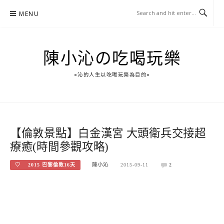
Skip
MENU
to
content
陳小沁の吃喝玩樂
○沁的人生以吃喝玩樂為目的○
【倫敦景點】白金漢宮 大頭衛兵交接超
療癒(時間參觀攻略)
♡ 2015 巴黎倫敦16天
陳小沁
2015-09-11
2