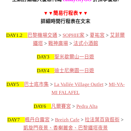
▼▼簡易行程表▼▼
詳細時間行程表在文末
DAY1.2
巴黎機場交通
>
SOPHIE家
>
夏祐宮
>
艾菲爾
鐵塔
>
戰神廣場
>
法式小酒館
DAY3
聖米歇爾山一日遊
DAY4
迪士尼樂園一日遊
DAY5
巴士底市集
>
La Vallée Village Outlet
>
MI-VA-
MI FALAFEL
DAY6
凡爾賽宮
>
Pedra Alta
DAY7
楓丹白露宮
>
Breizh Cafe
>
拉法葉百貨逛街
>
凱旋門夜景、香榭麗舍、巴黎鐵塔夜景