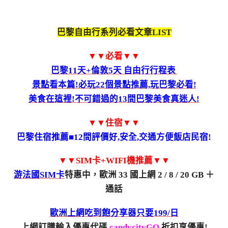
巴黎自由行系列必看文章LIST
▼▼必看▼▼
巴黎11天+倫敦5天 自由行行程表
景點看本篇!必玩22個景點推薦,玩巴黎必看!
美食在這裡!不可錯過的13間巴黎美食真迷人!
▼▼住宿▼▼
巴黎住宿推薦■12間評價好,安全,交通方便飯店民宿!
▼▼SIM卡+WIFI機推薦▼▼
游法國SIM卡
特惠中，歐洲 33 國上網 2 / 8 / 20 GB ＋
通話
歐洲上網吃到飽分享器只要199/日
上網訂購輸入優惠代碼
candycityGO
折扣享優惠!