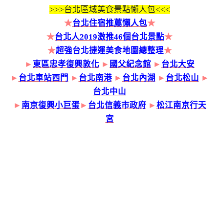
>>>
台北區域美食景點懶人包<<<
★
台北住宿推薦懶人包
★
★
台北人2019激推46個台北景點
★
★
超強台北捷運美食地圖總整理
★
►
東區忠孝復興敦化
►
國父紀念館
►
台北大安
►
台北車站西門
►
台北南港
►
台北內湖
►
台北松山
►
台北中山
►
南京復興小巨蛋
►
台北信義市政府
►
松江南京行天
宮