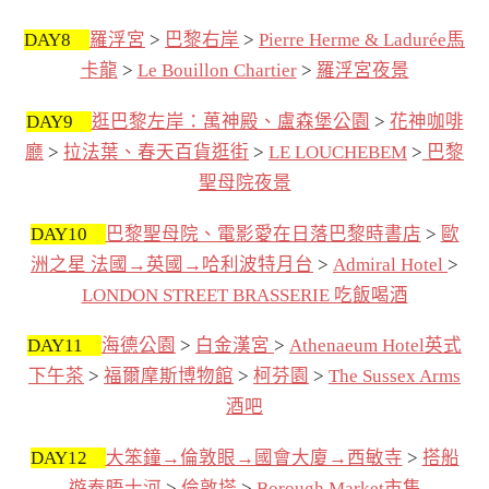
DAY8
羅浮宮
>
巴黎右岸
>
Pierre Herme & Ladurée馬
卡龍
>
Le Bouillon Chartier
>
羅浮宮夜景
DAY9
逛巴黎左岸：萬神殿、盧森堡公園
>
花神咖啡
廳
>
拉法葉、春天百貨逛街
>
LE LOUCHEBEM
>
巴黎
聖母院夜景
DAY10
巴黎聖母院、電影愛在日落巴黎時書店
>
歐
洲之星 法國→英國→哈利波特月台
>
Admiral Hotel
>
LONDON STREET BRASSERIE 吃飯喝酒
DAY11
海德公園
>
白金漢宮
>
Athenaeum Hotel英式
下午茶
>
福爾摩斯博物館
>
柯芬園
>
The Sussex Arms
酒吧
DAY12
大笨鐘→倫敦眼→國會大廈→西敏寺
>
搭船
遊泰晤士河
>
倫敦塔
>
Borough Market市集