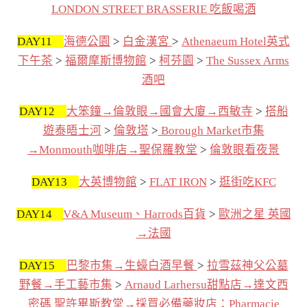
LONDON STREET BRASSERIE 吃飯喝酒
DAY11
海德公園
>
白金漢宮
>
Athenaeum Hotel英式
下午茶
>
福爾摩斯博物館
>
柯芬園
>
The Sussex Arms
酒吧
DAY12
大笨鐘→倫敦眼→國會大廈→西敏寺
>
搭船
遊泰晤士河
>
倫敦塔
>
Borough Market市集
→Monmouth咖啡店→聖保羅教堂
>
倫敦眼看夜景
DAY13
大英博物館
>
FLAT IRON
>
逛街吃KFC
DAY14
V&A Museum、Harrods百貨
>
歐洲之星 英國
→法國
DAY15
巴黎市集→生蠔白酒早餐
>
拉雪茲神父公墓
野餐→手工藝市集
>
Arnaud Larhersu甜點店→達文西
密碼 聖許畢斯教堂→採買必備藥妝店：Pharmacie