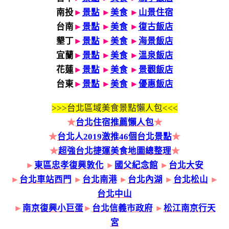
南投
►
景點
►
美食
►
山景住宿
台南
►
景點
►
美食
►
復古飯店
墾丁
►
景點
►
美食
►
海景飯店
宜蘭
►
景點
►
美食
►
溫泉飯店
花蓮
►
景點
►
美食
►
景觀飯店
台東
►
景點
►
美食
►
優惠飯店
>>>
台北區域美食景點懶人包<<<
★
台北住宿推薦懶人包
★
★
台北人2019激推46個台北景點
★
★
超強台北捷運美食地圖總整理
★
►
東區忠孝復興敦化
►
國父紀念館
►
台北大安
►
台北車站西門
►
台北南港
►
台北內湖
►
台北松山
►
台北中山
►
南京復興小巨蛋
►
台北信義市政府
►
松江南京行天
宮