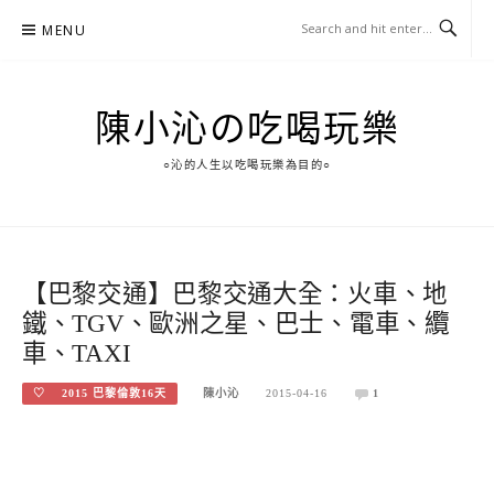
Skip
MENU
to
content
陳小沁の吃喝玩樂
○沁的人生以吃喝玩樂為目的○
【巴黎交通】巴黎交通大全：火車、地
鐵、TGV、歐洲之星、巴士、電車、纜
車、TAXI
♡ 2015 巴黎倫敦16天
陳小沁
2015-04-16
1