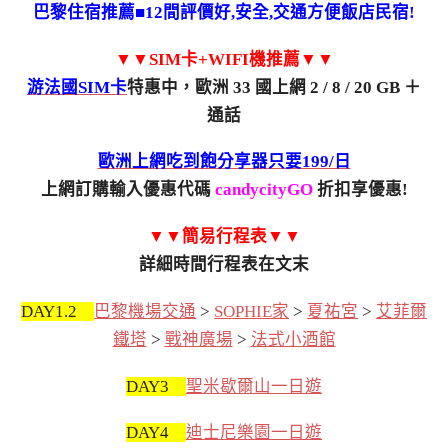
巴黎住宿推薦■12間評價好,安全,交通方便飯店民宿!
▼▼SIM卡+WIFI機推薦▼▼
游法國SIM卡
特惠中，歐洲 33 國上網 2 / 8 / 20 GB ＋
通話
歐洲上網吃到飽分享器只要199/日
上網訂購輸入優惠代碼
candycityGO
折扣享優惠!
▼▼簡易行程表▼▼
詳細時間行程表在文末
DAY1.2
巴黎機場交通
>
SOPHIE家
>
夏祐宮
>
艾菲爾
鐵塔
>
戰神廣場
>
法式小酒館
DAY3
聖米歇爾山一日遊
DAY4
迪士尼樂園一日遊