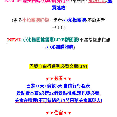
Neoflam 爆美白鍋/刀具/廚房用品
!常態團!
詳細介紹
/
購
買連結
(更多
小沁團購好物
，請看-
小沁揪團購
-不斷更新
中!!!!!)
(
NEW!!
小沁揪團搶優惠LINE群開張!
不漏接優惠資訊
→
小沁團購賴群
)
巴黎自由行系列必看文章LIST
▼▼必看▼▼
巴黎11天+倫敦5天 自由行行程表
景點看本篇!必玩22個景點推薦,玩巴黎必看!
美食在這裡!不可錯過的13間巴黎美食真迷人!
▼▼住宿▼▼