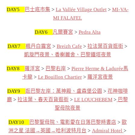
DAY5
巴士底市集
>
La Vallée Village Outlet
>
MI-VA-
MI FALAFEL
DAY6
凡爾賽宮
>
Pedra Alta
DAY7
楓丹白露宮
>
Breizh Cafe
>
拉法葉百貨逛街
>
凱旋門夜景、香榭麗舍、巴黎鐵塔夜景
DAY8
羅浮宮
>
巴黎右岸
>
Pierre Herme & Ladurée馬
卡龍
>
Le Bouillon Chartier
>
羅浮宮夜景
DAY9
逛巴黎左岸：萬神殿、盧森堡公園
>
花神咖啡
廳
>
拉法葉、春天百貨逛街
>
LE LOUCHEBEM
>
巴黎
聖母院夜景
DAY10
巴黎聖母院、電影愛在日落巴黎時書店
>
歐
洲之星 法國→英國→哈利波特月台
>
Admiral Hotel
>