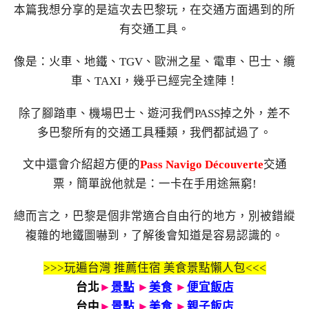
本篇我想分享的是這次去巴黎玩，在交通方面遇到的所
有交通工具。
像是：火車、地鐵、TGV、歐洲之星、電車、巴士、纜
車、TAXI，幾乎已經完全達陣！
除了腳踏車、機場巴士、遊河我們PASS掉之外，差不
多巴黎所有的交通工具種類，我們都試過了。
文中還會介紹超方便的
Pass Navigo Découverte
交通
票，簡單說他就是：一卡在手用途無窮!
總而言之，巴黎是個非常適合自由行的地方，別被錯縱
複雜的地鐵圖嚇到，了解後會知道是容易認識的。
>>>玩遍台灣 推薦住宿 美食景點懶人包<<<
台北
►
景點
►
美食
►
便宜飯店
台中
►
景點
►
美食
►
親子飯店