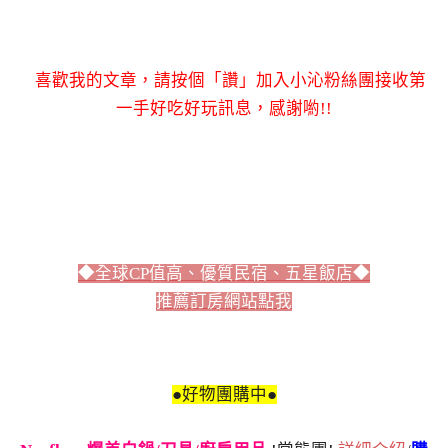
喜歡我的文章，請按個「讚」加入小沁粉絲團接收第
一手好吃好玩訊息，感謝喲!!
◆全球CP值高、優質民宿、五星飯店◆
推薦訂房網站點我
●好物團購中●