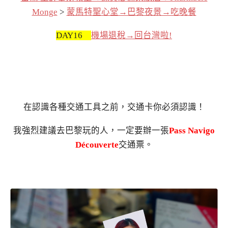
Monge
>
蒙馬特聖心堂→巴黎夜景→吃晚餐
DAY16
機場退稅→回台灣啦!
在認識各種交通工具之前，交通卡你必須認識！
我強烈建議去巴黎玩的人，一定要辦一張
Pass Navigo
Découverte
交通票。