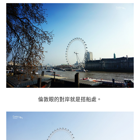
倫敦眼的對岸就是搭船處。