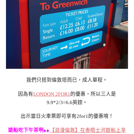
我們只搭到倫敦塔而已，成人單程。
因為有
LONDON 2FOR1
的優惠，所以三人是
9.9*2/3=6.6英鎊。
出示當日火車票即可享有2for1的優惠唷！
遊船吃下午茶咧
【浪漫倫敦】在泰晤士河遊船上享