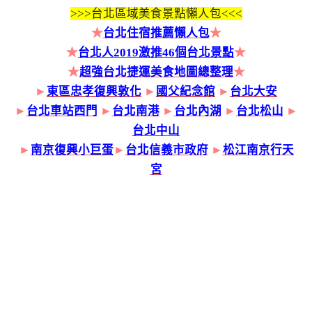
>>>
台北區域美食景點懶人包<<<
★
台北住宿推薦懶人包
★
★
台北人2019激推46個台北景點
★
★
超強台北捷運美食地圖總整理
★
►
東區忠孝復興敦化
►
國父紀念館
►
台北大安
►
台北車站西門
►
台北南港
►
台北內湖
►
台北松山
►
台北中山
►
南京復興小巨蛋
►
台北信義市政府
►
松江南京行天
宮