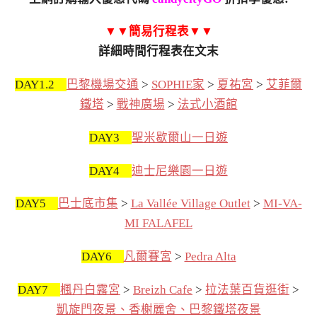
▼▼簡易行程表▼▼
詳細時間行程表在文末
DAY1.2
巴黎機場交通
>
SOPHIE家
>
夏祐宮
>
艾菲爾
鐵塔
>
戰神廣場
>
法式小酒館
DAY3
聖米歇爾山一日遊
DAY4
迪士尼樂園一日遊
DAY5
巴士底市集
>
La Vallée Village Outlet
>
MI-VA-
MI FALAFEL
DAY6
凡爾賽宮
>
Pedra Alta
DAY7
楓丹白露宮
>
Breizh Cafe
>
拉法葉百貨逛街
>
凱旋門夜景、香榭麗舍、巴黎鐵塔夜景