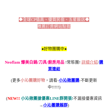
◆全球CP值高、優質民宿、五星飯店◆
推薦訂房網站點我
●好物團購中●
Neoflam 爆美白鍋/刀具/廚房用品
!常態團!
詳細介紹
/
購
買連結
(更多
小沁團購好物
，請看-
小沁揪團購
-不斷更新
中!!!!!)
(
NEW!!
小沁揪團搶優惠LINE群開張!
不漏接優惠資訊
→
小沁團購賴群
)