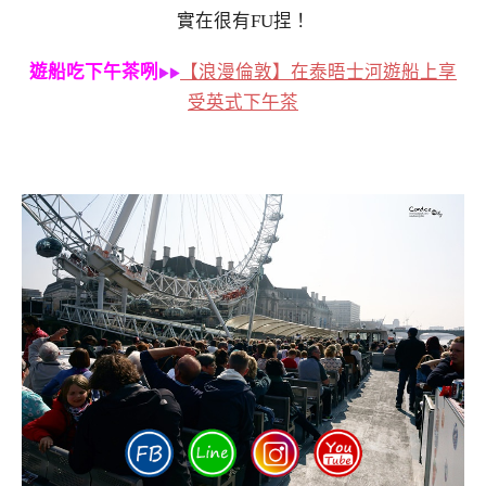
實在很有FU捏！
遊船吃下午茶咧
【浪漫倫敦】在泰晤士河遊船上享
受英式下午茶