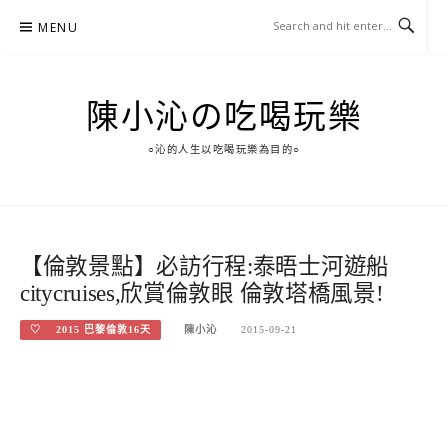
Skip
MENU
to
content
陳小沁の吃喝玩樂
○沁的人生以吃喝玩樂為目的○
【倫敦景點】必訪行程:泰晤士河遊船
citycruises,欣賞倫敦眼 倫敦塔橋風景!
♡ 2015 巴黎倫敦16天
陳小沁
2015-09-21