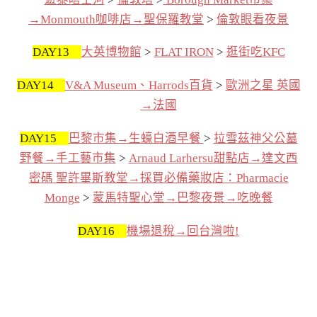
→Monmouth咖啡店→聖保羅教堂
>
倫敦眼看夜景
DAY13
大英博物館
>
FLAT IRON
>
逛街吃KFC
DAY14
V&A Museum、Harrods百貨
>
歐洲之星 英國
→法國
DAY15
巴黎市集→生蠔白酒早餐
>
拉雪茲神父公墓
野餐→手工藝市集
>
Arnaud Larhersu甜點店→達文西
密碼 聖許畢斯教堂→採買必備藥妝店：Pharmacie
Monge
>
蒙馬特聖心堂→巴黎夜景→吃晚餐
DAY16
機場退稅→回台灣啦!