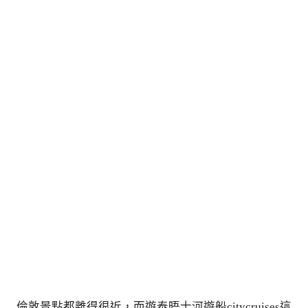
倫敦景點都離得很近，而遊泰晤士河遊船citycruises這