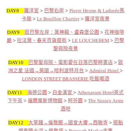
DAY8
羅浮宮
>
巴黎右岸
>
Pierre Herme & Ladurée馬
卡龍
>
Le Bouillon Chartier
>
羅浮宮夜景
DAY9
逛巴黎左岸：萬神殿、盧森堡公園
>
花神咖啡
廳
>
拉法葉、春天百貨逛街
>
LE LOUCHEBEM
>
巴黎
聖母院夜景
DAY10
巴黎聖母院、電影愛在日落巴黎時書店
>
歐
洲之星 法國→英國→哈利波特月台
>
Admiral Hotel
>
LONDON STREET BRASSERIE 吃飯喝酒
DAY11
海德公園
>
白金漢宮
>
Athenaeum Hotel英式
下午茶
>
福爾摩斯博物館
>
柯芬園
>
The Sussex Arms
酒吧
DAY12
大笨鐘→倫敦眼→國會大廈→西敏寺
>
搭船
遊泰晤士河
>
倫敦塔
>
Borough Market市集