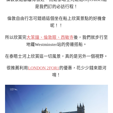
是我們訂的必訪行程！
倫敦自由行怎可錯過這個坐在船上欣賞景點的好機會
呢！！
所以欣賞完
大笨鐘、倫敦眼、西敏寺
後，我們就步行至
地鐵Westminster站的旁邊搭船。
在泰晤士河上欣賞這一切風景，真的是另外一個視野。
很推薦利用
LONDON 2FOR1
的優惠，花少少錢來遊河
唷！