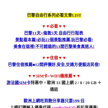
巴黎自由行系列必看文章LIST
▼▼必看▼▼
巴黎11天+倫敦5天 自由行行程表
景點看本篇!必玩22個景點推薦,玩巴黎必看!
美食在這裡!不可錯過的13間巴黎美食真迷人!
▼▼住宿▼▼
巴黎住宿推薦■12間評價好,安全,交通方便飯店民宿!
▼▼SIM卡+WIFI機推薦▼▼
游法國SIM卡
特惠中，歐洲 33 國上網 2 / 8 / 20 GB ＋
通話
歐洲上網吃到飽分享器只要199/日
上網訂購輸入優惠代碼
candycityGO
折扣享優惠!