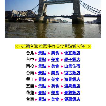
>>>玩遍台灣 推薦住宿 美食景點懶人包<<<
台北
►
景點
►
美食
►
便宜飯店
台中
►
景點
►
美食
►
親子飯店
南投
►
景點
►
美食
►
山景住宿
台南
►
景點
►
美食
►
復古飯店
墾丁
►
景點
►
美食
►
海景飯店
宜蘭
►
景點
►
美食
►
溫泉飯店
花蓮
►
景點
►
美食
►
景觀飯店
台東
►
景點
►
美食
►
優惠飯店