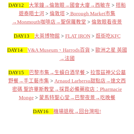
DAY12
大笨鐘→倫敦眼→國會大廈→西敏寺
>
搭船
遊泰晤士河
>
倫敦塔
>
Borough Market市集
→Monmouth咖啡店→聖保羅教堂
>
倫敦眼看夜景
DAY13
大英博物館
>
FLAT IRON
>
逛街吃KFC
DAY14
V&A Museum、Harrods百貨
>
歐洲之星 英國
→法國
DAY15
巴黎市集→生蠔白酒早餐
>
拉雪茲神父公墓
野餐→手工藝市集
>
Arnaud Larhersu甜點店→達文西
密碼 聖許畢斯教堂→採買必備藥妝店：Pharmacie
Monge
>
蒙馬特聖心堂→巴黎夜景→吃晚餐
DAY16
機場退稅→回台灣啦!