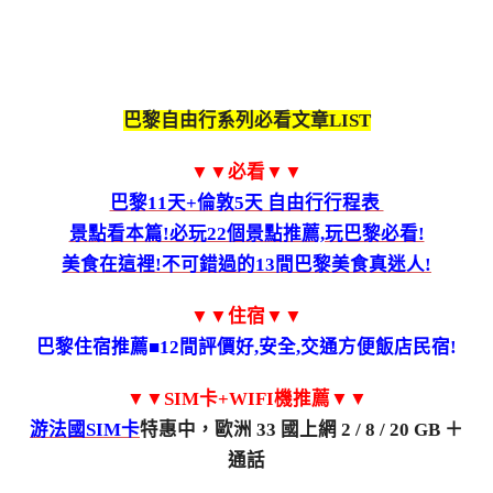
巴黎自由行系列必看文章LIST
▼▼必看▼▼
巴黎11天+倫敦5天 自由行行程表
景點看本篇!必玩22個景點推薦,玩巴黎必看!
美食在這裡!不可錯過的13間巴黎美食真迷人!
▼▼住宿▼▼
巴黎住宿推薦■12間評價好,安全,交通方便飯店民宿!
▼▼SIM卡+WIFI機推薦▼▼
游法國SIM卡
特惠中，歐洲 33 國上網 2 / 8 / 20 GB ＋
通話