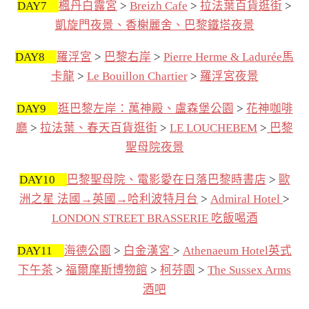
DAY7
楓丹白露宮
>
Breizh Cafe
>
拉法葉百貨逛街
>
凱旋門夜景、香榭麗舍、巴黎鐵塔夜景
DAY8
羅浮宮
>
巴黎右岸
>
Pierre Herme & Ladurée馬
卡龍
>
Le Bouillon Chartier
>
羅浮宮夜景
DAY9
逛巴黎左岸：萬神殿、盧森堡公園
>
花神咖啡
廳
>
拉法葉、春天百貨逛街
>
LE LOUCHEBEM
>
巴黎
聖母院夜景
DAY10
巴黎聖母院、電影愛在日落巴黎時書店
>
歐
洲之星 法國→英國→哈利波特月台
>
Admiral Hotel
>
LONDON STREET BRASSERIE 吃飯喝酒
DAY11
海德公園
>
白金漢宮
>
Athenaeum Hotel英式
下午茶
>
福爾摩斯博物館
>
柯芬園
>
The Sussex Arms
酒吧