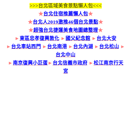
>>>
台北區域美食景點懶人包<<<
★
台北住宿推薦懶人包
★
★
台北人2019激推46個台北景點
★
★
超強台北捷運美食地圖總整理
★
►
東區忠孝復興敦化
►
國父紀念館
►
台北大安
►
台北車站西門
►
台北南港
►
台北內湖
►
台北松山
►
台北中山
►
南京復興小巨蛋
►
台北信義市政府
►
松江南京行天
宮