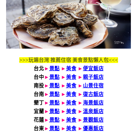
>>>玩遍台灣 推薦住宿 美食景點懶人包<<<
台北
►
景點
►
美食
►
便宜飯店
台中
►
景點
►
美食
►
親子飯店
南投
►
景點
►
美食
►
山景住宿
台南
►
景點
►
美食
►
復古飯店
墾丁
►
景點
►
美食
►
海景飯店
宜蘭
►
景點
►
美食
►
溫泉飯店
花蓮
►
景點
►
美食
►
景觀飯店
台東
►
景點
►
美食
►
優惠飯店