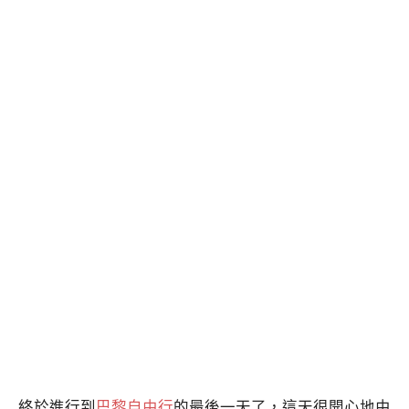
終於進行到
巴黎自由行
的最後一天了，這天很開心地由