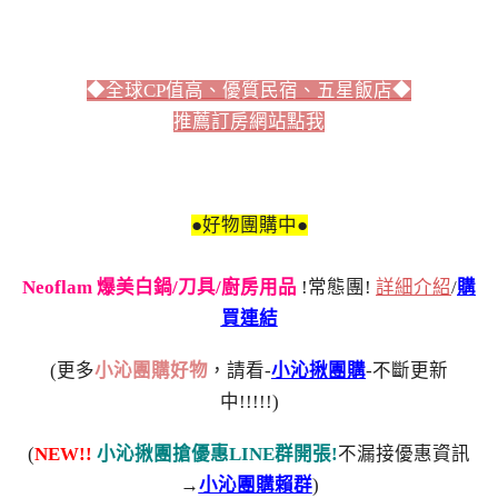
◆全球CP值高、優質民宿、五星飯店◆
推薦訂房網站點我
●好物團購中●
Neoflam 爆美白鍋/刀具/廚房用品
!常態團!
詳細介紹
/
購
買連結
(更多
小沁團購好物
，請看-
小沁揪團購
-不斷更新
中!!!!!)
(
NEW!!
小沁揪團搶優惠LINE群開張!
不漏接優惠資訊
→
小沁團購賴群
)