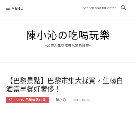
Skip
MENU
to
content
陳小沁の吃喝玩樂
○沁的人生以吃喝玩樂為目的○
【巴黎景點】巴黎市集大採買，生蠔白
酒當早餐好奢侈！
♡ 2015 巴黎倫敦16天
陳小沁
2015-10-15