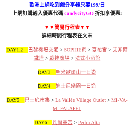
歐洲上網吃到飽分享器只要199/日
上網訂購輸入優惠代碼
candycityGO
折扣享優惠!
▼▼簡易行程表▼▼
詳細時間行程表在文末
DAY1.2
巴黎機場交通
>
SOPHIE家
>
夏祐宮
>
艾菲爾
鐵塔
>
戰神廣場
>
法式小酒館
DAY3
聖米歇爾山一日遊
DAY4
迪士尼樂園一日遊
DAY5
巴士底市集
>
La Vallée Village Outlet
>
MI-VA-
MI FALAFEL
DAY6
凡爾賽宮
>
Pedra Alta