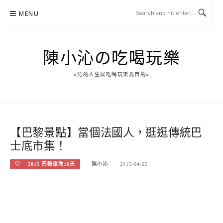
Skip
MENU
to
content
陳小沁の吃喝玩樂
○沁的人生以吃喝玩樂為目的○
【巴黎景點】當個法國人，逛逛傳統巴
士底市集！
♡ 2015 巴黎倫敦16天
陳小沁
2015-04-25