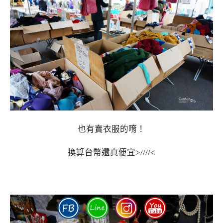
也有賣衣服的唷！
換算台幣還真便宜>////<