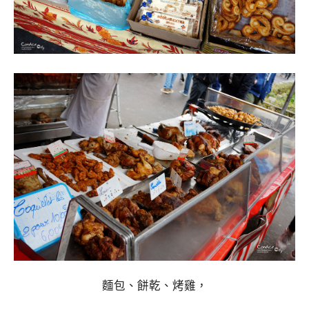
麵包、餅乾、烤雞，