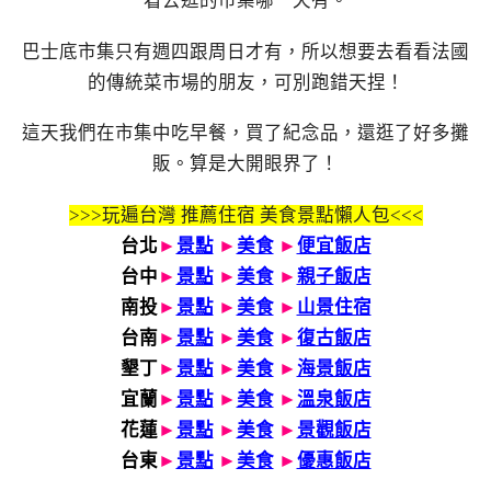
看去逛的市集哪一天有。
巴士底市集只有週四跟周日才有，所以想要去看看法國
的傳統菜市場的朋友，可別跑錯天捏！
這天我們在市集中吃早餐，買了紀念品，還逛了好多攤
販。算是大開眼界了！
>>>玩遍台灣 推薦住宿 美食景點懶人包<<<
台北
►
景點
►
美食
►
便宜飯店
台中
►
景點
►
美食
►
親子飯店
南投
►
景點
►
美食
►
山景住宿
台南
►
景點
►
美食
►
復古飯店
墾丁
►
景點
►
美食
►
海景飯店
宜蘭
►
景點
►
美食
►
溫泉飯店
花蓮
►
景點
►
美食
►
景觀飯店
台東
►
景點
►
美食
►
優惠飯店