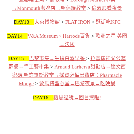
→Monmouth咖啡店→聖保羅教堂
>
倫敦眼看夜景
DAY13
大英博物館
>
FLAT IRON
>
逛街吃KFC
DAY14
V&A Museum、Harrods百貨
>
歐洲之星 英國
→法國
DAY15
巴黎市集→生蠔白酒早餐
>
拉雪茲神父公墓
野餐→手工藝市集
>
Arnaud Larhersu甜點店→達文西
密碼 聖許畢斯教堂→採買必備藥妝店：Pharmacie
Monge
>
蒙馬特聖心堂→巴黎夜景→吃晚餐
DAY16
機場退稅→回台灣啦!