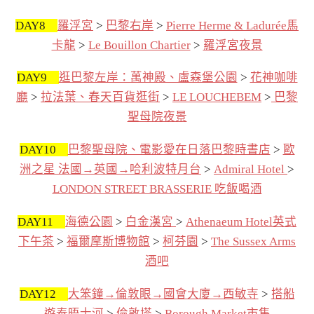
DAY8
羅浮宮
>
巴黎右岸
>
Pierre Herme & Ladurée馬
卡龍
>
Le Bouillon Chartier
>
羅浮宮夜景
DAY9
逛巴黎左岸：萬神殿、盧森堡公園
>
花神咖啡
廳
>
拉法葉、春天百貨逛街
>
LE LOUCHEBEM
>
巴黎
聖母院夜景
DAY10
巴黎聖母院、電影愛在日落巴黎時書店
>
歐
洲之星 法國→英國→哈利波特月台
>
Admiral Hotel
>
LONDON STREET BRASSERIE 吃飯喝酒
DAY11
海德公園
>
白金漢宮
>
Athenaeum Hotel英式
下午茶
>
福爾摩斯博物館
>
柯芬園
>
The Sussex Arms
酒吧
DAY12
大笨鐘→倫敦眼→國會大廈→西敏寺
>
搭船
遊泰晤士河
>
倫敦塔
>
Borough Market市集