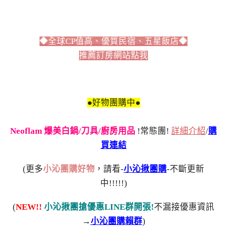
◆全球CP值高、優質民宿、五星飯店◆
推薦訂房網站點我
●好物團購中●
Neoflam 爆美白鍋/刀具/廚房用品
!常態團!
詳細介紹
/
購
買連結
(更多
小沁團購好物
，請看-
小沁揪團購
-不斷更新
中!!!!!)
(
NEW!!
小沁揪團搶優惠LINE群開張!
不漏接優惠資訊
→
小沁團購賴群
)