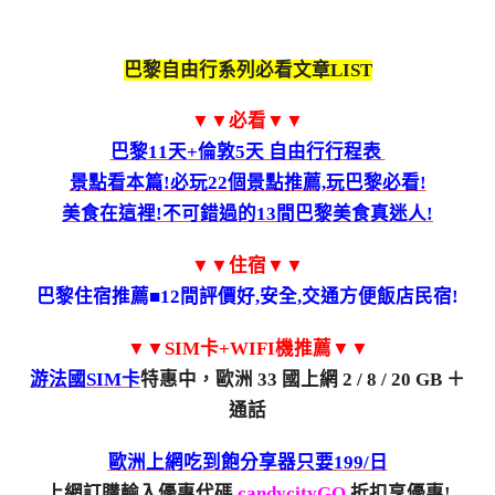
巴黎自由行系列必看文章LIST
▼▼必看▼▼
巴黎11天+倫敦5天 自由行行程表
景點看本篇!必玩22個景點推薦,玩巴黎必看!
美食在這裡!不可錯過的13間巴黎美食真迷人!
▼▼住宿▼▼
巴黎住宿推薦■12間評價好,安全,交通方便飯店民宿!
▼▼SIM卡+WIFI機推薦▼▼
游法國SIM卡
特惠中，歐洲 33 國上網 2 / 8 / 20 GB ＋
通話
歐洲上網吃到飽分享器只要199/日
上網訂購輸入優惠代碼
candycityGO
折扣享優惠!