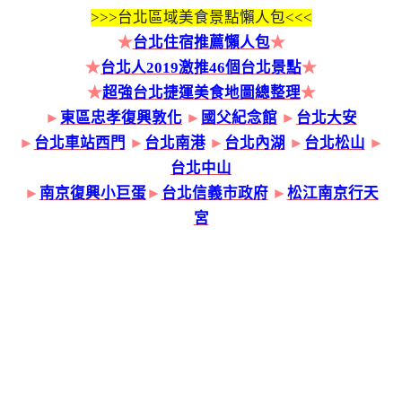
>>>
台北區域美食景點懶人包<<<
★
台北住宿推薦懶人包
★
★
台北人2019激推46個台北景點
★
★
超強台北捷運美食地圖總整理
★
►
東區忠孝復興敦化
►
國父紀念館
►
台北大安
►
台北車站西門
►
台北南港
►
台北內湖
►
台北松山
►
台北中山
►
南京復興小巨蛋
►
台北信義市政府
►
松江南京行天
宮