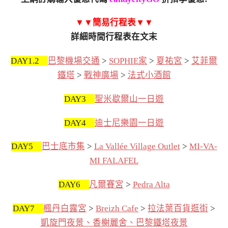
▼▼簡易行程表▼▼
詳細時間行程表在文末
DAY1.2
巴黎機場交通
>
SOPHIE家
>
夏祐宮
>
艾菲爾
鐵塔
>
戰神廣場
>
法式小酒館
DAY3
聖米歇爾山一日遊
DAY4
迪士尼樂園一日遊
DAY5
巴士底市集
>
La Vallée Village Outlet
>
MI-VA-
MI FALAFEL
DAY6
凡爾賽宮
>
Pedra Alta
DAY7
楓丹白露宮
>
Breizh Cafe
>
拉法葉百貨逛街
>
凱旋門夜景、香榭麗舍、巴黎鐵塔夜景