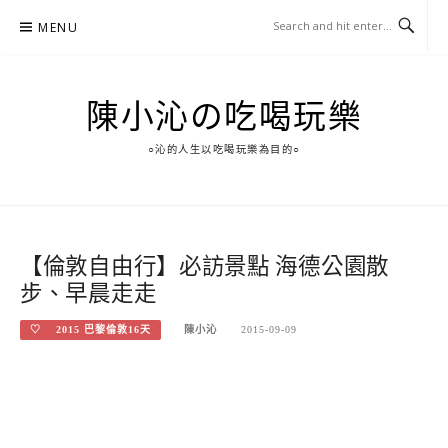
Skip
MENU
to
content
陳小沁の吃喝玩樂
○沁的人生以吃喝玩樂為目的○
【倫敦自由行】必訪景點 海德公園散
步、早晨走走
♡ 2015 巴黎倫敦16天
陳小沁
2015-09-09