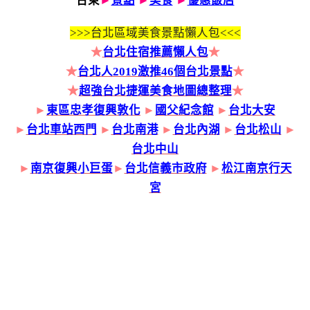
台東
►
景點
►
美食
►
優惠飯店
>>>
台北區域美食景點懶人包<<<
★
台北住宿推薦懶人包
★
★
台北人2019激推46個台北景點
★
★
超強台北捷運美食地圖總整理
★
►
東區忠孝復興敦化
►
國父紀念館
►
台北大安
►
台北車站西門
►
台北南港
►
台北內湖
►
台北松山
►
台北中山
►
南京復興小巨蛋
►
台北信義市政府
►
松江南京行天
宮