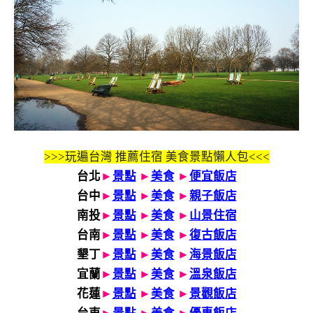
>>>玩遍台灣 推薦住宿 美食景點懶人包<<<
台北
►
景點
►
美食
►
便宜飯店
台中
►
景點
►
美食
►
親子飯店
南投
►
景點
►
美食
►
山景住宿
台南
►
景點
►
美食
►
復古飯店
墾丁
►
景點
►
美食
►
海景飯店
宜蘭
►
景點
►
美食
►
溫泉飯店
花蓮
►
景點
►
美食
►
景觀飯店