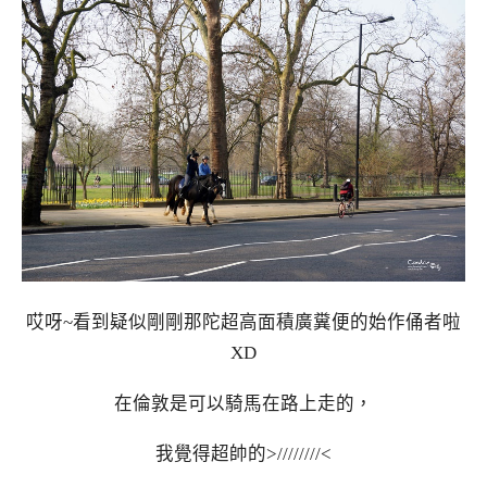
哎呀~看到疑似剛剛那陀超高面積廣糞便的始作俑者啦
XD
在倫敦是可以騎馬在路上走的，
我覺得超帥的>////////<