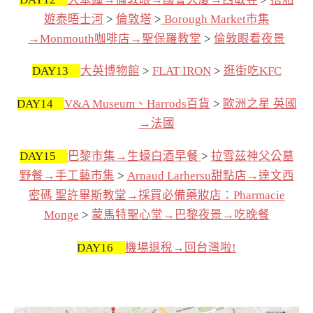
遊泰晤士河
>
倫敦塔
>
Borough Market市集
→Monmouth咖啡店→聖保羅教堂
>
倫敦眼看夜景
DAY13
大英博物館
>
FLAT IRON
>
逛街吃KFC
DAY14
V&A Museum、Harrods百貨
>
歐洲之星 英國
→法國
DAY15
巴黎市集→生蠔白酒早餐
>
拉雪茲神父公墓
野餐→手工藝市集
>
Arnaud Larhersu甜點店→達文西
密碼 聖許畢斯教堂→採買必備藥妝店：Pharmacie
Monge
>
蒙馬特聖心堂→巴黎夜景→吃晚餐
DAY16
機場退稅→回台灣啦!