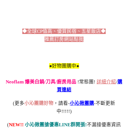
◆全球CP值高、優質民宿、五星飯店◆
推薦訂房網站點我
●好物團購中●
Neoflam 爆美白鍋/刀具/廚房用品
!常態團!
詳細介紹
/
購
買連結
(更多
小沁團購好物
，請看-
小沁揪團購
-不斷更新
中!!!!!)
(
NEW!!
小沁揪團搶優惠LINE群開張!
不漏接優惠資訊