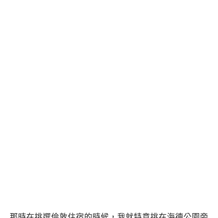
那時在挑選倫敦住宿的時候，我就特意挑在海德公園旁