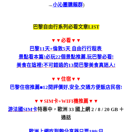
→
小沁團購賴群
)
巴黎自由行系列必看文章LIST
▼▼必看▼▼
巴黎11天+倫敦5天 自由行行程表
景點看本篇!必玩22個景點推薦,玩巴黎必看!
美食在這裡!不可錯過的13間巴黎美食真迷人!
▼▼住宿▼▼
巴黎住宿推薦■12間評價好,安全,交通方便飯店民宿!
▼▼SIM卡+WIFI機推薦▼▼
游法國SIM卡
特惠中，歐洲 33 國上網 2 / 8 / 20 GB ＋
通話
歐洲上網吃到飽分享器只要199/日