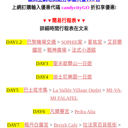
上網訂購輸入優惠代碼
candycityGO
折扣享優惠!
▼▼簡易行程表▼▼
詳細時間行程表在文末
DAY1.2
巴黎機場交通
>
SOPHIE家
>
夏祐宮
>
艾菲爾
鐵塔
>
戰神廣場
>
法式小酒館
DAY3
聖米歇爾山一日遊
DAY4
迪士尼樂園一日遊
DAY5
巴士底市集
>
La Vallée Village Outlet
>
MI-VA-
MI FALAFEL
DAY6
凡爾賽宮
>
Pedra Alta
DAY7
楓丹白露宮
>
Breizh Cafe
>
拉法葉百貨逛街
>