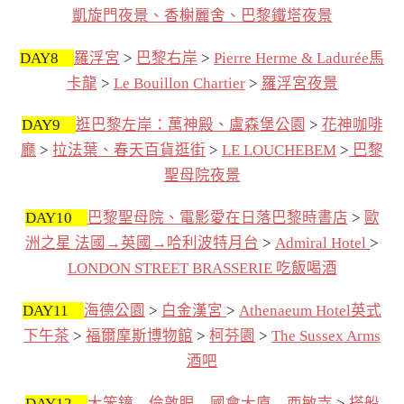
凱旋門夜景、香榭麗舍、巴黎鐵塔夜景
DAY8
羅浮宮
>
巴黎右岸
>
Pierre Herme & Ladurée馬
卡龍
>
Le Bouillon Chartier
>
羅浮宮夜景
DAY9
逛巴黎左岸：萬神殿、盧森堡公園
>
花神咖啡
廳
>
拉法葉、春天百貨逛街
>
LE LOUCHEBEM
>
巴黎
聖母院夜景
DAY10
巴黎聖母院、電影愛在日落巴黎時書店
>
歐
洲之星 法國→英國→哈利波特月台
>
Admiral Hotel
>
LONDON STREET BRASSERIE 吃飯喝酒
DAY11
海德公園
>
白金漢宮
>
Athenaeum Hotel英式
下午茶
>
福爾摩斯博物館
>
柯芬園
>
The Sussex Arms
酒吧
DAY12
大笨鐘→倫敦眼→國會大廈→西敏寺
>
搭船