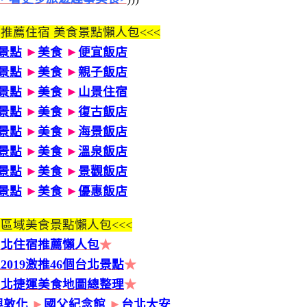
 推薦住宿 美食景點懶人包<<<
景點
►
美食
►
便宜飯店
景點
►
美食
►
親子飯店
景點
►
美食
►
山景住宿
景點
►
美食
►
復古飯店
景點
►
美食
►
海景飯店
景點
►
美食
►
溫泉飯店
景點
►
美食
►
景觀飯店
景點
►
美食
►
優惠飯店
區域美食景點懶人包<<<
台北住宿推薦懶人包
★
2019激推46個台北景點
★
台北捷運美食地圖總整理
★
興敦化
►
國父紀念館
►
台北大安