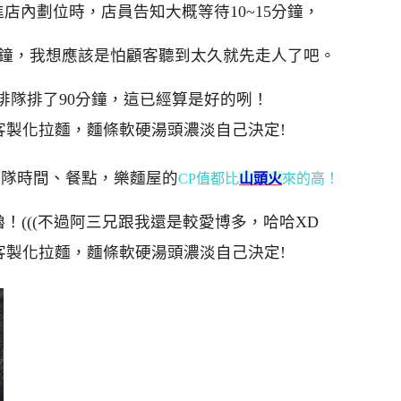
店內劃位時，店員告知大概等待10~15分鐘，
0分鐘，我想應該是怕顧客聽到太久就先走人了吧。
排隊排了90分鐘，這已經算是好的咧！
排隊時間、餐點，樂麵屋的
CP值都比
山頭火
來的高！
！(((不過阿三兄跟我還是較愛博多，哈哈XD