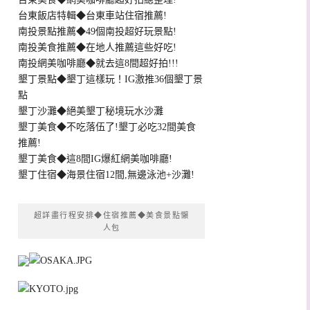
台東飯店特輯◆台東車站住宿推薦!
南投景點推薦◆49個南投超好玩景點!
南投美食推薦◆在地人推薦這些好吃!
南投網美咖啡廳◆就去這8間超好拍!!!
墾丁景點◆墾丁這樣玩！IG激推36個墾丁景
點
墾丁沙灘◆絕美墾丁秘境玩水沙灘
墾丁美食◆不吃落伍了!墾丁必吃32間美食
推薦!
墾丁美食◆這8間IG爆紅網美咖啡廳!
墾丁住宿◆海景住宿12間,無邊泳池+沙灘!
超詳盡行程安排◆住宿推薦◆美食景點懶
人包