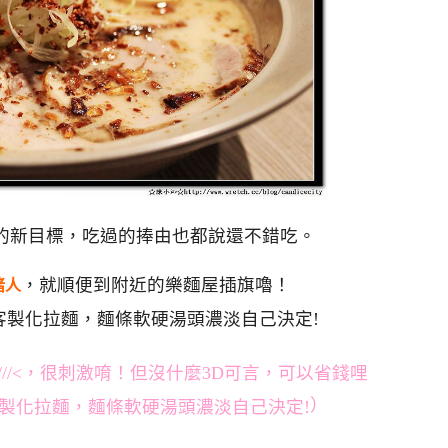
的新目標，吃過的捧由也都說還不錯吃。
，就順便到附近的樂麵屋插旗嚕！
豬人
///<，很刺激唷！但沒什麼3D可言，可以省錢哩
）