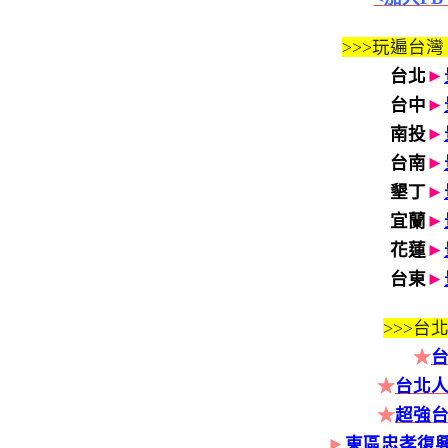
>>>玩遍台灣
台北
►
台中
►
南投
►
台南
►
墾丁
►
宜蘭
►
花蓮
►
台東
►
>>>
台北
★
★
台北人
★
超強
►
東區忠孝復