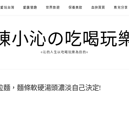
愛玩台灣
愛露營趣
世界旅遊
保養美妝
血拚買買
育兒分享
陳小沁の吃喝玩
○沁的人生以吃喝玩樂為目的○
化拉麵，麵條軟硬湯頭濃淡自己決定!