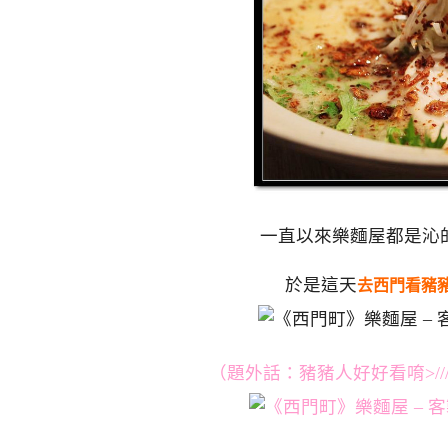
一直以來樂麵屋都是沁
於是這天
去西門看豬
（題外話：豬豬人好好看唷>//