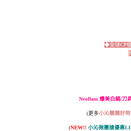
◆全球CP
Neoflam 爆美白鍋/
(更多
小沁團購好物
(
NEW!!
小沁揪團搶優惠LI