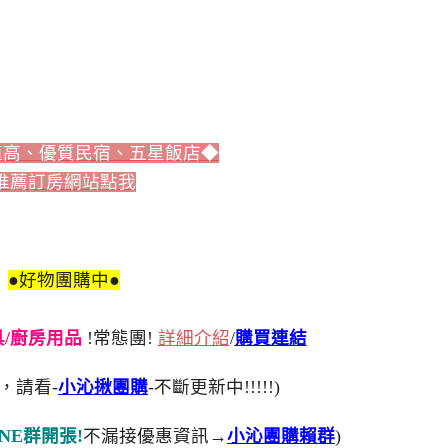
值高、優質民宿、五星飯店◆
推薦訂房網站點我
●好物團購中●
刀具/廚房用品
!常態團!
詳細介紹
/
購買連結
，請看-
小沁揪團購
-不斷更新中!!!!!)
NE群開張!
不漏接優惠資訊→
小沁團購賴群
)