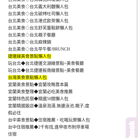
台北美食◇台北義大利麵懶人包
台北美食◇台北碳烤吐司懶人包
台北美食◇台北港式飲茶懶人包
台北美食◇台北舒芙蕾鬆餅懶人包
台北美食◇台北親子餐廳
台北美食◇台北麻辣鍋
台北美食◇台北早午餐/BRUNCH
捷運線美食景點懶人包
玩台北◆台北捷運文湖線景點+美食餐廳
玩台北◆台北捷運板南線景點+美食餐廳
台灣美食景點懶人包
宜蘭美食景點◆宜蘭攻略靠本篇
宜蘭美食整理◆宜蘭必吃美食推薦
宜蘭特色民宿◆精選50間懶人包
宜蘭精選飯店◆溫泉泡湯,無邊泳池,親子,度
假必住
台中美食景點◆住宿推薦，吃喝玩樂懶人包
台中住宿推薦◆2千有找,逢甲夜市附停車場
住宿