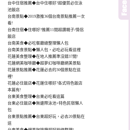
台中住宿推薦◆台中住哪好?超優質必住泳
池飯店
台南景點◆2019激推36個台南景點推薦一次
看!
台南住宿◆住哪好?推薦11間超讚親子/情侶
飯店
台南美食◆必吃餐廳總整理懶人包
台南美食景點◆懶人包，必吃必玩看這裡
花蓮美食整理◆在地人推薦準沒錯37間!
花蓮網美咖啡廳◆超夢幻咖啡廳網美景點
花蓮景點推薦◆花蓮必去的30個景點在這
裡!
花蓮必住飯店◆花蓮住哪好?各式特色飯店
本篇有!
台東美食整理◆台東必吃看這篇
台東必住飯店◆無邊際泳池+特色民宿懶人
包
台東景點推薦◆台東超好玩，必去20景點在
這
台東美食◆網美咖啡廳超好拍總整理!