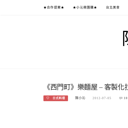
Skip
★合作提案★
★小沁揪團購★
台北美食
to
content
《西門町》樂麵屋 – 客製
陳小沁
2012-07-05
10
♡ 日式料理