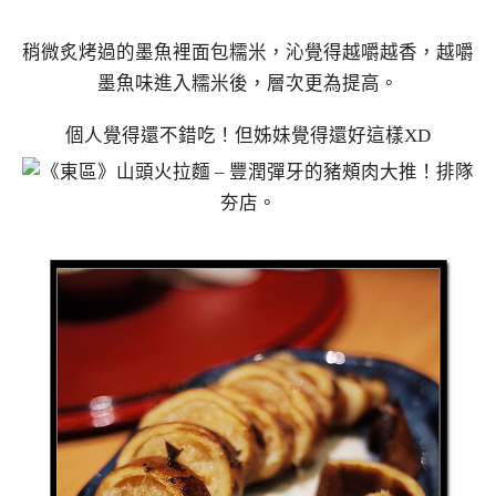
稍微炙烤過的墨魚裡面包糯米，沁覺得越嚼越香，越嚼
墨魚味進入糯米後，層次更為提高。
個人覺得還不錯吃！但姊妹覺得還好這樣XD