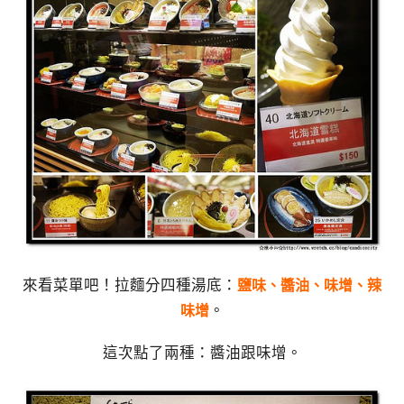
來看菜單吧！拉麵分四種湯底：
鹽味、醬油、味增、辣
。
味增
這次點了兩種：醬油跟味增。