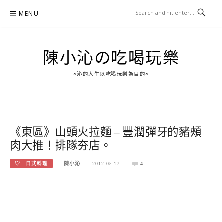
Skip
MENU
to
content
陳小沁の吃喝玩樂
○沁的人生以吃喝玩樂為目的○
《東區》山頭火拉麵 – 豐潤彈牙的豬頰
肉大推！排隊夯店。
♡ 日式料理
陳小沁
2012-05-17
4