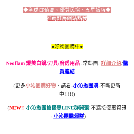
◆全球CP值高、優質民宿、五星飯店◆
推薦訂房網站點我
●好物團購中●
Neoflam 爆美白鍋/刀具/廚房用品
!常態團!
詳細介紹
/
購
買連結
(更多
小沁團購好物
，請看-
小沁揪團購
-不斷更新
中!!!!!)
(
NEW!!
小沁揪團搶優惠LINE群開張!
不漏接優惠資訊
→
小沁團購賴群
)