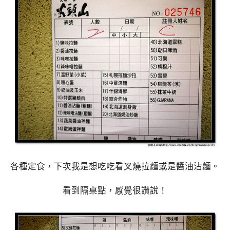
各種定食，下次我是想吃吃看叉燒拉麵或是醬油沾麵。
看到隔桌點，感覺很讚說！