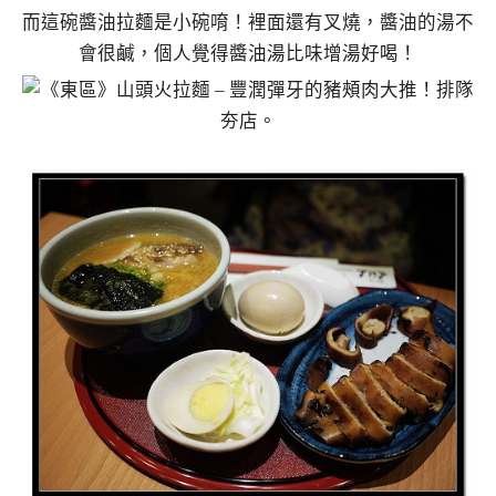
而這碗醬油拉麵是小碗唷！裡面還有叉燒，醬油的湯不
會很鹹，個人覺得醬油湯比味增湯好喝！