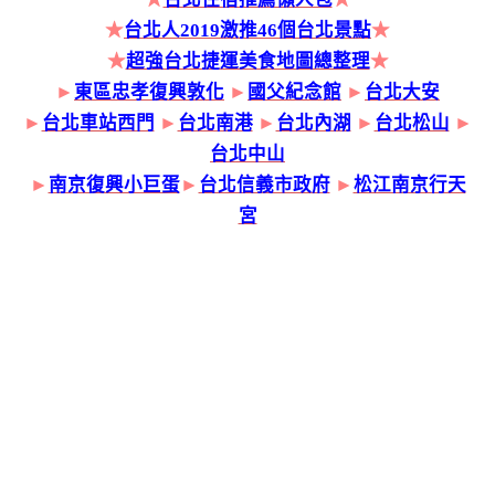
★
台北人2019激推46個台北景點
★
★
超強台北捷運美食地圖總整理
★
►
東區忠孝復興敦化
►
國父紀念館
►
台北大安
►
台北車站西門
►
台北南港
►
台北內湖
►
台北松山
►
台北中山
►
南京復興小巨蛋
►
台北信義市政府
►
松江南京行天
宮