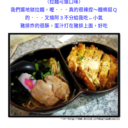
（拉麵可選口味）
我們選地獄拉麵，喔．．．真的很辣捏～麵條挺Ｑ
的．．．叉燒阿３不分給我吃←小氣
豬排炸的很酥，蛋汁打在豬排上面，好吃