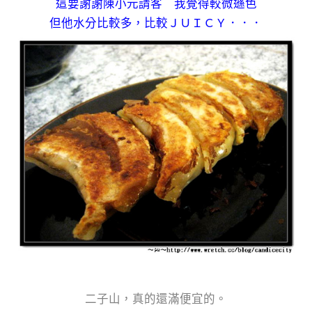
這要謝謝陳小元請客 我覺得較微遜色
但他水分比較多，比較ＪＵＩＣＹ．．．
二子山，真的還滿便宜的。