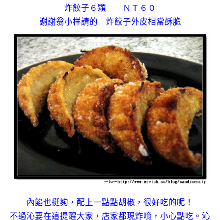
炸餃子６顆 ＮＴ６０
謝謝翁小样請的 炸餃子外皮相當酥脆
內餡也挺夠，配上一點點胡椒，很好吃的呢！
不過沁要在這提醒大家，店家都現炸唷，小心點吃。沁