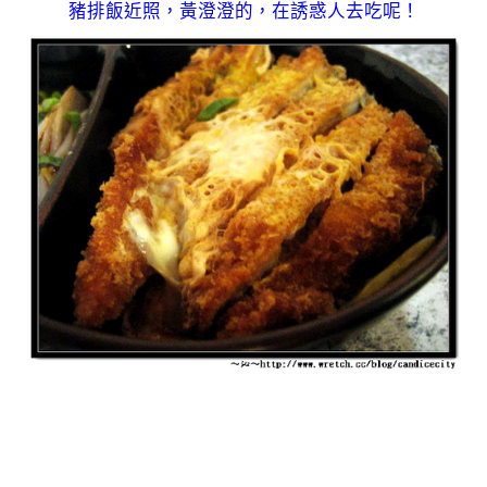
豬排飯近照，黃澄澄的，在誘惑人去吃呢！