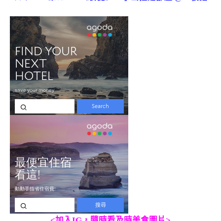
<加入IG，隨時看及時美食圖片>