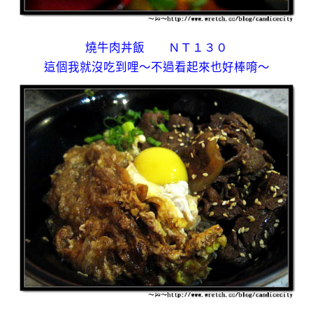
燒牛肉丼飯 ＮＴ１３０
這個我就沒吃到哩～不過看起來也好棒唷～