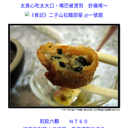
太貪心吃太大口，嘴巴被燙到 好痛唷～
煎餃六顆 ＮＴ６０