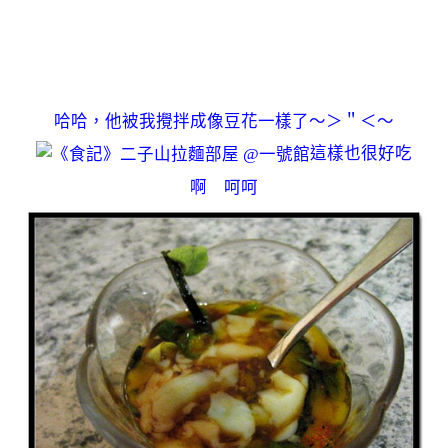
哈哈，他被我攪拌成像豆花一樣了～＞＂＜～
這樣也很好吃
啊 呵呵