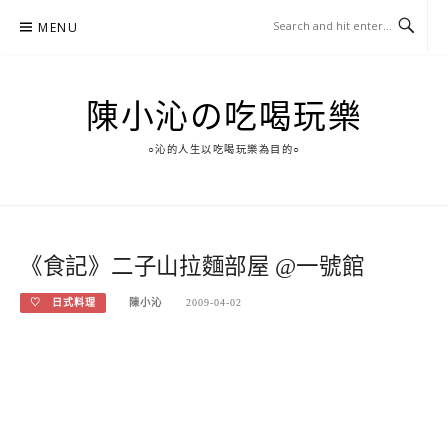
Skip
MENU
to
content
陳小沁の吃喝玩樂
○沁的人生以吃喝玩樂為目的○
《食記》二子山拉麵部屋 @一號館
♡ 日式料理
陳小沁
2009-04-02