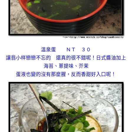
溫泉蛋 ＮＴ ３０
讓翁小样戀戀不忘的 還真的很不錯呢！日式醬油加上
海苔、蔥提味、芥茉
蛋液也變的沒有那麼腥，反而香甜好入口呢！