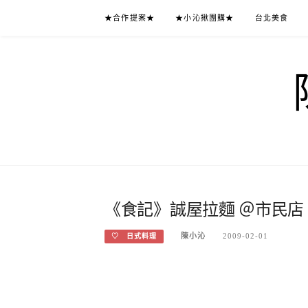
Skip
★合作提案★
★小沁揪團購★
台北美食
to
content
《食記》誠屋拉麵 ＠市民店
陳小沁
2009-02-01
♡ 日式料理