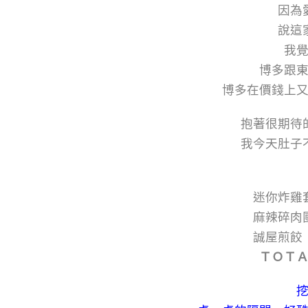
因為
說這
我
博多跟
博多在價錢上
抱著很期待
我今天肚子
迷你炸
麻辣碎肉
誠屋
ＴＯ