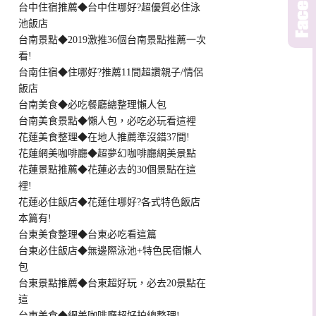
台中住宿推薦◆台中住哪好?超優質必住泳
池飯店
台南景點◆2019激推36個台南景點推薦一次
看!
台南住宿◆住哪好?推薦11間超讚親子/情侶
飯店
台南美食◆必吃餐廳總整理懶人包
台南美食景點◆懶人包，必吃必玩看這裡
花蓮美食整理◆在地人推薦準沒錯37間!
花蓮網美咖啡廳◆超夢幻咖啡廳網美景點
花蓮景點推薦◆花蓮必去的30個景點在這
裡!
花蓮必住飯店◆花蓮住哪好?各式特色飯店
本篇有!
台東美食整理◆台東必吃看這篇
台東必住飯店◆無邊際泳池+特色民宿懶人
包
台東景點推薦◆台東超好玩，必去20景點在
這
台東美食◆網美咖啡廳超好拍總整理!