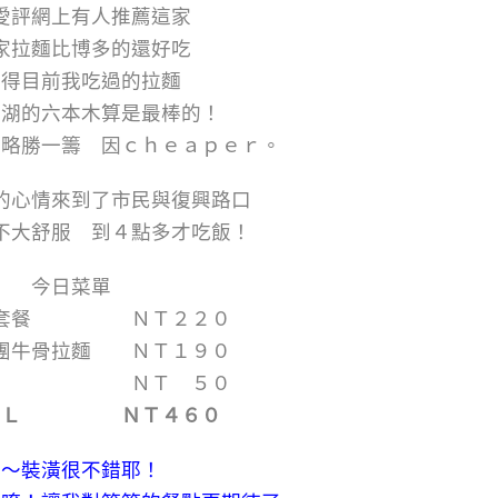
愛評網上有人推薦這家
家拉麵比博多的還好吃
覺得目前我吃過的拉麵
東湖的六本木算是最棒的！
又略勝一籌 因ｃｈｅａｐｅｒ。
的心情來到了市民與復興路口
不大舒服 到４點多才吃飯！
今日菜單
雞套餐 ＮＴ２２０
團牛骨拉麵 ＮＴ１９０
煎餃 ＮＴ ５０
ＴＡＬ ＮＴ４６０
挖～裝潢很不錯耶！