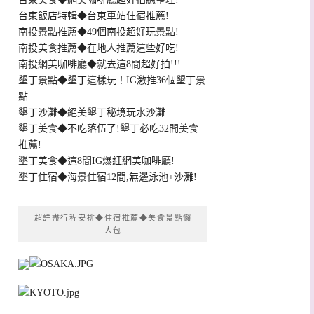
台東飯店特輯◆台東車站住宿推薦!
南投景點推薦◆49個南投超好玩景點!
南投美食推薦◆在地人推薦這些好吃!
南投網美咖啡廳◆就去這8間超好拍!!!
墾丁景點◆墾丁這樣玩！IG激推36個墾丁景
點
墾丁沙灘◆絕美墾丁秘境玩水沙灘
墾丁美食◆不吃落伍了!墾丁必吃32間美食
推薦!
墾丁美食◆這8間IG爆紅網美咖啡廳!
墾丁住宿◆海景住宿12間,無邊泳池+沙灘!
超詳盡行程安排◆住宿推薦◆美食景點懶
人包