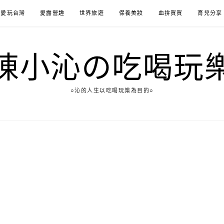
愛玩台灣
愛露營趣
世界旅遊
保養美妝
血拚買買
育兒分享
陳小沁の吃喝玩
○沁的人生以吃喝玩樂為目的○