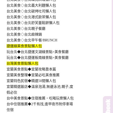
台北美食◇台北義大利麵懶人包
台北美食◇台北碳烤吐司懶人包
台北美食◇台北港式飲茶懶人包
台北美食◇台北舒芙蕾鬆餅懶人包
台北美食◇台北親子餐廳
台北美食◇台北麻辣鍋
台北美食◇台北早午餐/BRUNCH
捷運線美食景點懶人包
玩台北◆台北捷運文湖線景點+美食餐廳
玩台北◆台北捷運板南線景點+美食餐廳
台灣美食景點懶人包
宜蘭美食景點◆宜蘭攻略靠本篇
宜蘭美食整理◆宜蘭必吃美食推薦
宜蘭特色民宿◆精選50間懶人包
宜蘭精選飯店◆溫泉泡湯,無邊泳池,親子,度
假必住
台中美食景點◆住宿推薦，吃喝玩樂懶人包
台中住宿推薦◆2千有找,逢甲夜市附停車場
住宿