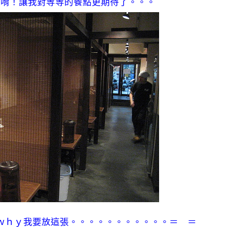
酷唷！讓我對等等的餐點更期待了。。。
ｗｈｙ我要放這張。。。。。。。。。。。＝ ＝