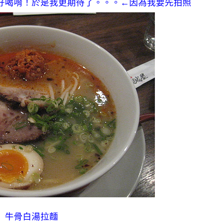
好喝唷！於是我更期待了。。。←因為我要先拍照
牛骨白湯拉麵