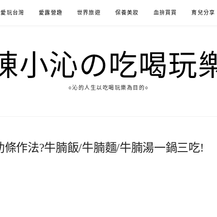
愛玩台灣
愛露營趣
世界旅遊
保養美妝
血拚買買
育兒分享
陳小沁の吃喝玩
○沁的人生以吃喝玩樂為目的○
肋條作法?牛腩飯/牛腩麵/牛腩湯一鍋三吃!