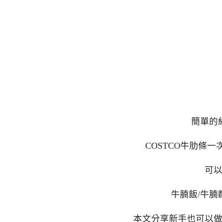
簡單的
COSTCO牛肋條一
可
牛腩飯/牛腩
本文分享新手也可以