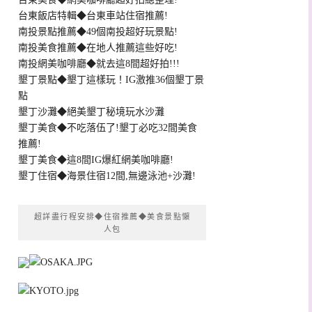
台東飯店特輯◆台東車站住宿推薦!
南投景點推薦◆49個南投超好玩景點!
南投美食推薦◆在地人推薦這些好吃!
南投網美咖啡廳◆就去這8間超好拍!!!
墾丁景點◆墾丁這樣玩！IG激推36個墾丁景
點
墾丁沙灘◆絕美墾丁秘境玩水沙灘
墾丁美食◆不吃落伍了!墾丁必吃32間美食
推薦!
墾丁美食◆這8間IG爆紅網美咖啡廳!
墾丁住宿◆海景住宿12間,無邊泳池+沙灘!
超詳盡行程安排◆住宿推薦◆美食景點懶
人包