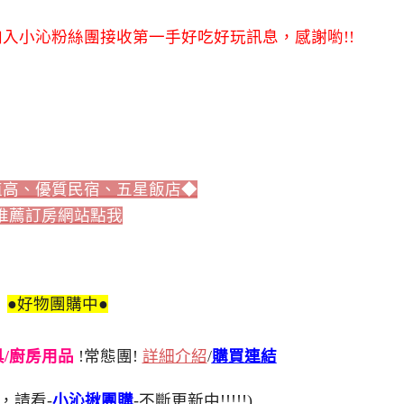
入小沁粉絲團接收第一手好吃好玩訊息，感謝喲!!
值高、優質民宿、五星飯店◆
推薦訂房網站點我
●好物團購中●
刀具/廚房用品
!常態團!
詳細介紹
/
購買連結
，請看-
小沁揪團購
-不斷更新中!!!!!)