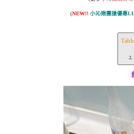
(
NEW!!
小沁揪團搶優惠LI
Tabl