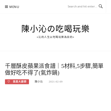
Skip
MENU
to
content
陳小沁の吃喝玩樂
○沁的人生以吃喝玩樂為目的○
千層酥皮蘋果派食譜｜5材料,5步驟,簡單
做好吃不得了(氣炸鍋)
♡ 我是大廚師
陳小沁
2021-02-09