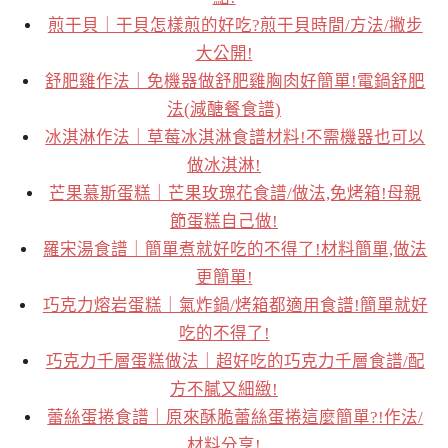
煎干貝｜干貝怎樣煎的好吃?煎干貝時間/方法/撇步
大公開!
舒肥雞作法｜免機器做舒肥雞胸肉好簡單!電鍋舒肥
法(減醣餐食譜)
冰淇淋作法｜草莓冰淇淋食譜材料!不需機器也可以
做冰淇淋!
芒果慕斯蛋糕｜芒果玫瑰花食譜/做法,免烤箱!母親
節蛋糕自己做!
羅宋湯食譜｜簡單煮就好吃的不得了!材料簡單,做法
更簡單!
巧克力熔岩蛋糕｜氣炸鍋/烤箱都適用食譜!簡單就好
吃的不得了!
巧克力千層蛋糕做法｜超好吃的巧克力千層食譜/配
方不膩又細緻!
蕾絲蛋捲食譜｜原來酥脆蕾絲蛋捲這麼簡單?!作法/
材料分享!