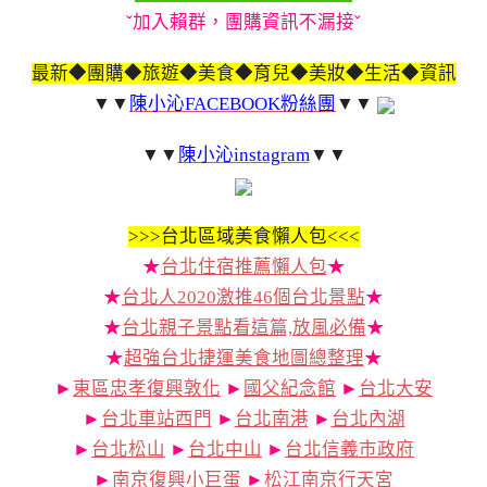
ˇ加入賴群，團購資訊不漏接ˇ
最新◆團購◆旅遊◆美食◆育兒◆美妝◆生活◆資訊
▼▼
陳小沁FACEBOOK粉絲團
▼▼
▼▼
陳小沁instagram
▼▼
>>>
台北區域美食懶人包<<<
★
台北住宿推薦懶人包
★
★
台北人2020激推46個台北景點
★
★
台北親子景點看這篇,放風必備
★
★
超強台北捷運美食地圖總整理
★
►
東區忠孝復興敦化
►
國父紀念館
►
台北大安
►
台北車站西門
►
台北南港
►
台北內湖
►
台北松山
►
台北中山
►
台北信義市政府
►
南京復興小巨蛋
►
松江南京行天宮