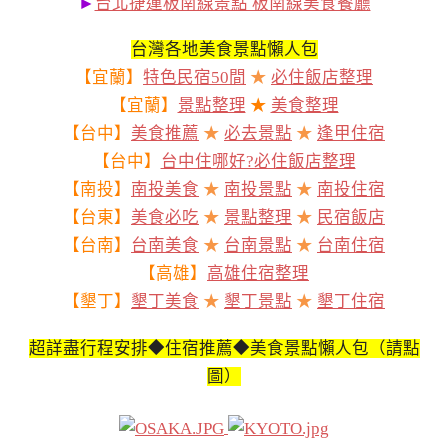
►
台北捷運板南線景點 板南線美食餐廳
台灣各地美食景點懶人包
【宜蘭】
特色民宿50間
★
必住飯店整理
【宜蘭】
景點整理
★
美食整理
【台中】
美食推薦
★
必去景點
★
逢甲住宿
【台中】
台中住哪好?必住飯店整理
【南投】
南投美食
★
南投景點
★
南投住宿
【台東】
美食必吃
★
景點整理
★
民宿飯店
【台南】
台南美食
★
台南景點
★
台南住宿
【高雄】
高雄住宿整理
【墾丁】
墾丁美食
★
墾丁景點
★
墾丁住宿
超詳盡行程安排◆住宿推薦◆美食景點懶人包（請點
圖）