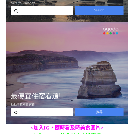
<加入IG，隨時看及時美食圖片>