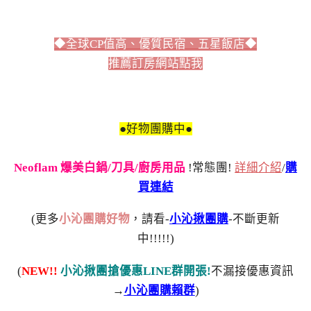
◆全球CP值高、優質民宿、五星飯店◆
推薦訂房網站點我
●好物團購中●
Neoflam 爆美白鍋/刀具/廚房用品
!常態團!
詳細介紹
/
購
買連結
(更多
小沁團購好物
，請看-
小沁揪團購
-不斷更新
中!!!!!)
(
NEW!!
小沁揪團搶優惠LINE群開張!
不漏接優惠資訊
→
小沁團購賴群
)