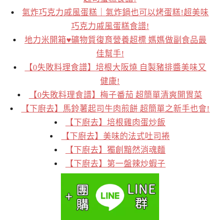
氣炸巧克力戚風蛋糕｜氣炸鍋也可以烤蛋糕!超美味
巧克力戚風蛋糕食譜!
地力米開箱♥礦物質復育營養超標 媽媽做副食品最
佳幫手!
【0失敗料理食譜】培根大阪燒 自製豬排醬美味又
健康!
【0失敗料理食譜】梅子番茄 超簡單清爽開胃菜
【下廚去】馬鈴薯起司牛肉煎餅 超簡單之新手也會!
【下廚去】培根雞肉蛋炒飯
【下廚去】美味的法式吐司捲
【下廚去】獨創黯然消魂麵
【下廚去】第一盤辣炒蝦子