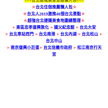
>>>
台北區域美食景點懶人包<<<
★
台北住宿推薦懶人包
★
★
台北人2019激推46個台北景點
★
★
超強台北捷運美食地圖總整理
★
►
東區忠孝復興敦化
►
國父紀念館
►
台北大安
►
台北車站西門
►
台北南港
►
台北內湖
►
台北松山
►
台北中山
►
南京復興小巨蛋
►
台北信義市政府
►
松江南京行天
宮