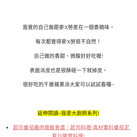
我覺的自己做跟麥X勞差在一個香精味，
每次都覺得麥X勞很不自然！
自己做的香甜、微酸好好吃喔!
表面派皮也是很酥碰一下就掉皮，
很好吃的千層蘋果派大家可以試試看囉~
延伸閱讀~我是大廚師系列!
起司番茄雞肉燉飯食譜｜起司料理!真材實料番茄泥,
夏日開胃料理!