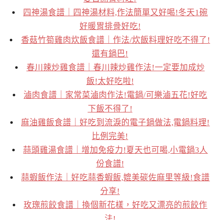
四神湯食譜｜四神湯材料,作法簡單又好喝!冬天1碗
好暖胃排骨好吃!
香菇竹筍雞肉炊飯食譜｜作法/炊飯料理好吃不得了!
還有鍋巴!
春川辣炒雞食譜｜春川辣炒雞作法!一定要加成炒
飯!太好吃啦!
滷肉食譜｜家常菜滷肉作法!電鍋/可樂滷五花!好吃
下飯不得了!
麻油雞飯食譜｜好吃到流淚的電子鍋做法,電鍋料理!
比例完美!
蒜頭雞湯食譜｜增加免疫力!夏天也可喝,小電鍋3人
份食譜!
蒜蝦飯作法｜好吃蒜香蝦飯,媲美碳佐麻里等級!食譜
分享!
玫瑰煎餃食譜｜換個新花樣，好吃又漂亮的煎餃作
法!