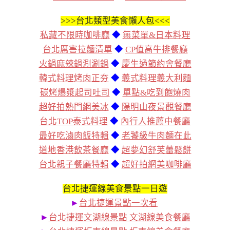
>>>
台北類型美食懶人包<<<
私藏不限時咖啡廳
◆
無菜單&日本料理
台北厲害拉麵清單
◆
CP值高牛排餐廳
火鍋麻辣鍋涮涮鍋
◆
慶生過節約會餐廳
韓式料理烤肉正夯
◆
義式料理義大利麵
碳烤爆漿起司吐司
◆
單點&吃到飽燒肉
超好拍熱門網美冰
◆
陽明山夜景觀餐廳
台北TOP泰式料理
◆
內行人推薦中餐廳
最好吃滷肉飯特輯
◆
老饕級牛肉麵在此
道地香港飲茶餐廳
◆
超夢幻舒芙蕾鬆餅
台北親子餐廳特輯
◆
超好拍網美咖啡廳
台北捷運線美食景點一日遊
►
台北捷運景點一次看
►
台北捷運文湖線景點 文湖線美食餐廳