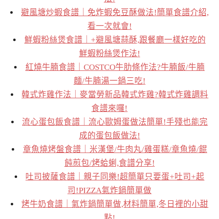
避風塘炒蝦食譜｜免炸蝦免豆酥做法!簡單食譜介紹,
看一次就會!
鮮蝦粉絲煲食譜｜+避風塘蒜酥,跟餐廳一樣好吃的
鮮蝦粉絲煲作法!
紅燒牛腩食譜｜COSTCO牛肋條作法?牛腩飯/牛腩
麵/牛腩湯一鍋三吃!
韓式炸雞作法｜麥當勞新品韓式炸雞?韓式炸雞調料
食譜來囉!
流心蛋包飯食譜｜流心歐姆蛋做法簡單!手殘也能完
成的蛋包飯做法!
章魚燒烤盤食譜｜米漢堡/牛肉丸/雞蛋糕/章魚燒/餛
飩煎包/烤蛤蜊,食譜分享!
吐司披薩食譜｜親子同樂!超簡單只要蛋+吐司+起
司!PIZZA氣炸鍋簡單做
烤牛奶食譜｜氣炸鍋簡單做,材料簡單,冬日裡的小甜
點!