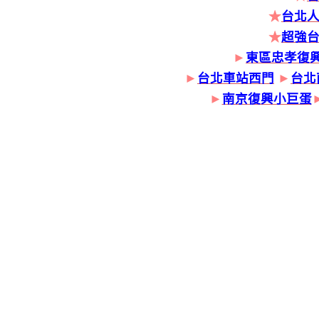
★
台北人
★
超強
►
東區忠孝復
►
台北車站西門
►
台北
►
南京復興小巨蛋