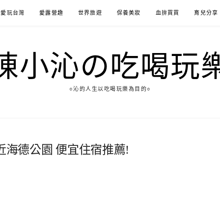
愛玩台灣
愛露營趣
世界旅遊
保養美妝
血拚買買
育兒分享
陳小沁の吃喝玩
○沁的人生以吃喝玩樂為目的○
el 近海德公園 便宜住宿推薦!