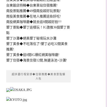
台東飯店特輯◆台東車站住宿推薦!
南投景點推薦◆49個南投超好玩景點!
南投美食推薦◆在地人推薦這些好吃!
南投網美咖啡廳◆就去這8間超好拍!!!
墾丁景點◆墾丁這樣玩！IG激推36個墾丁景
點
墾丁沙灘◆絕美墾丁秘境玩水沙灘
墾丁美食◆不吃落伍了!墾丁必吃32間美食
推薦!
墾丁美食◆這8間IG爆紅網美咖啡廳!
墾丁住宿◆海景住宿12間,無邊泳池+沙灘!
超詳盡行程安排◆住宿推薦◆美食景點懶
人包