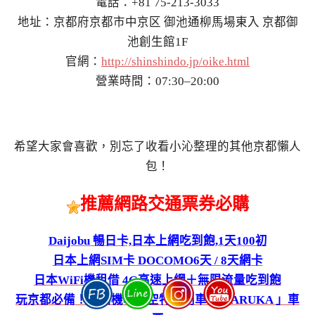
電話：+81 75-213-3033
地址：京都府京都市中京区 御池通柳馬場東入 京都御
池創生館1F
官網：
http://shinshindo.jp/oike.html
營業時間：07:30–20:00
希望大家會喜歡，別忘了收看小沁整理的其他京都懶人
包！
推薦網路交通票券必購
Daijobu 暢日卡,日本上網吃到飽,1天100初
日本上網SIM卡 DOCOMO6天 / 8天網卡
日本WiFi機租借 4G高速上網＋無限流量吃到飽
玩京都必備！關西機場關空特快列車「 HARUKA 」車