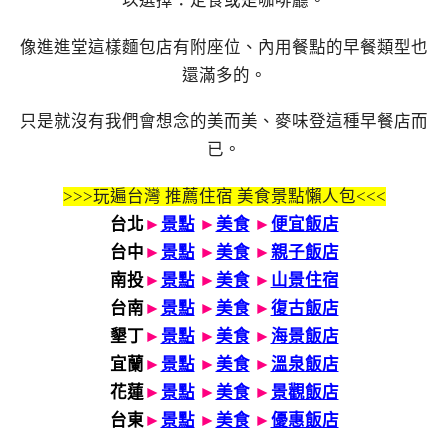
以選擇：定食或是咖啡廳。
像進進堂這樣麵包店有附座位、內用餐點的早餐類型也
還滿多的。
只是就沒有我們會想念的美而美、麥味登這種早餐店而
已。
>>>玩遍台灣 推薦住宿 美食景點懶人包<<<
台北
►
景點
►
美食
►
便宜飯店
台中
►
景點
►
美食
►
親子飯店
南投
►
景點
►
美食
►
山景住宿
台南
►
景點
►
美食
►
復古飯店
墾丁
►
景點
►
美食
►
海景飯店
宜蘭
►
景點
►
美食
►
溫泉飯店
花蓮
►
景點
►
美食
►
景觀飯店
台東
►
景點
►
美食
►
優惠飯店