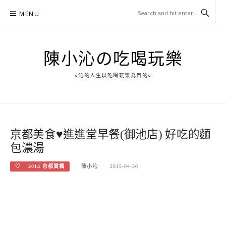
Skip
MENU
to
content
陳小沁の吃喝玩樂
○沁的人生以吃喝玩樂為目的○
京都美食♥進進堂早餐(御池店) 好吃的麵
包濃湯
♡ 2014 京都賞楓
陳小沁
2015-04-30