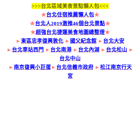
>>>
台北區域美食景點懶人包<<<
★
台北住宿推薦懶人包
★
★
台北人2019激推46個台北景點
★
★
超強台北捷運美食地圖總整理
★
►
東區忠孝復興敦化
►
國父紀念館
►
台北大安
►
台北車站西門
►
台北南港
►
台北內湖
►
台北松山
►
台北中山
►
南京復興小巨蛋
►
台北信義市政府
►
松江南京行天
宮