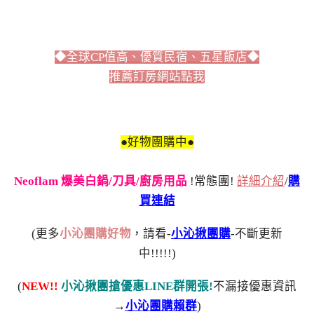
◆全球CP值高、優質民宿、五星飯店◆
推薦訂房網站點我
●好物團購中●
Neoflam 爆美白鍋/刀具/廚房用品
!常態團!
詳細介紹
/
購
買連結
(更多
小沁團購好物
，請看-
小沁揪團購
-不斷更新
中!!!!!)
(
NEW!!
小沁揪團搶優惠LINE群開張!
不漏接優惠資訊
→
小沁團購賴群
)