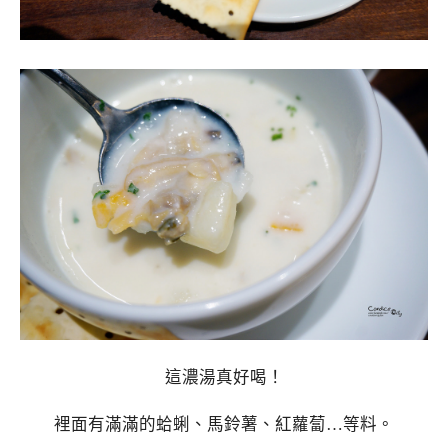
這濃湯真好喝！
裡面有滿滿的蛤蜊、馬鈴薯、紅蘿蔔…等料。