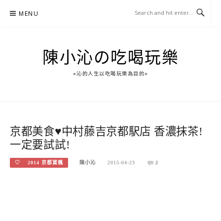
Skip
MENU
to
content
陳小沁の吃喝玩樂
○沁的人生以吃喝玩樂為目的○
京都美食♥中村藤吉京都駅店 香濃抹茶!
一定要試試!
♡ 2014 京都賞楓
陳小沁
2015-04-23
2