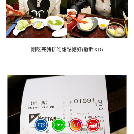
剛吃完豬排吃甜點剛好(發胖XD)