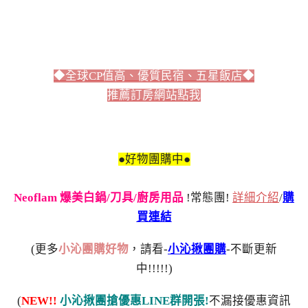
◆全球CP值高、優質民宿、五星飯店◆
推薦訂房網站點我
●好物團購中●
Neoflam 爆美白鍋/刀具/廚房用品
!常態團!
詳細介紹
/
購
買連結
(更多
小沁團購好物
，請看-
小沁揪團購
-不斷更新
中!!!!!)
(
NEW!!
小沁揪團搶優惠LINE群開張!
不漏接優惠資訊