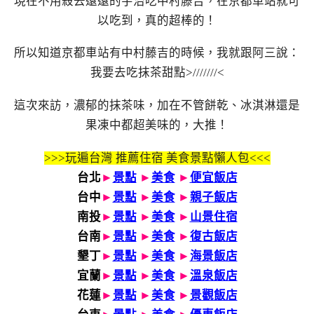
現在不用殺去遠遠的宇治吃中村藤吉，在京都車站就可
以吃到，真的超棒的！
所以知道京都車站有中村藤吉的時候，我就跟阿三說：
我要去吃抹茶甜點>///////<
這次來訪，濃郁的抹茶味，加在不管餅乾、冰淇淋還是
果凍中都超美味的，大推！
>>>玩遍台灣 推薦住宿 美食景點懶人包<<<
台北
►
景點
►
美食
►
便宜飯店
台中
►
景點
►
美食
►
親子飯店
南投
►
景點
►
美食
►
山景住宿
台南
►
景點
►
美食
►
復古飯店
墾丁
►
景點
►
美食
►
海景飯店
宜蘭
►
景點
►
美食
►
溫泉飯店
花蓮
►
景點
►
美食
►
景觀飯店