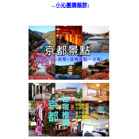
→
小沁團購賴群
)