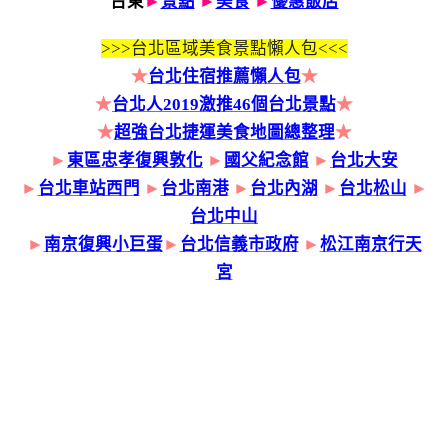
台東
►
景點
►
美食
►
優惠飯店
>>>
台北區域美食景點懶人包<<<
★
台北住宿推薦懶人包
★
★
台北人2019激推46個台北景點
★
★
超強台北捷運美食地圖總整理
★
►
東區忠孝復興敦化
►
國父紀念館
►
台北大安
►
台北車站西門
►
台北南港
►
台北內湖
►
台北松山
►
台北中山
►
南京復興小巨蛋
►
台北信義市政府
►
松江南京行天
宮