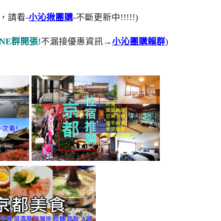
，請看-
小沁揪團購
-不斷更新中!!!!!)
NE群開張!
不漏接優惠資訊→
小沁團購賴群
)