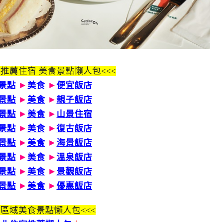
 推薦住宿 美食景點懶人包<<<
景點
►
美食
►
便宜飯店
景點
►
美食
►
親子飯店
景點
►
美食
►
山景住宿
景點
►
美食
►
復古飯店
景點
►
美食
►
海景飯店
景點
►
美食
►
溫泉飯店
景點
►
美食
►
景觀飯店
景點
►
美食
►
優惠飯店
區域美食景點懶人包<<<