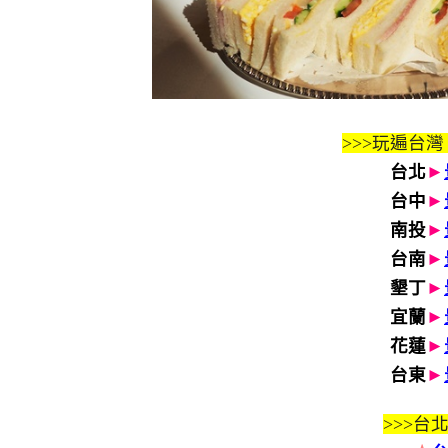
>>>玩遍台灣
台北
►
台中
►
南投
►
台南
►
墾丁
►
宜蘭
►
花蓮
►
台東
►
>>>
台北