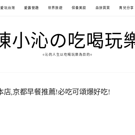
愛玩台灣
愛露營趣
世界旅遊
保養美妝
血拚買買
育兒分享
陳小沁の吃喝玩
○沁的人生以吃喝玩樂為目的○
EE本店,京都早餐推薦!必吃可頌爆好吃!