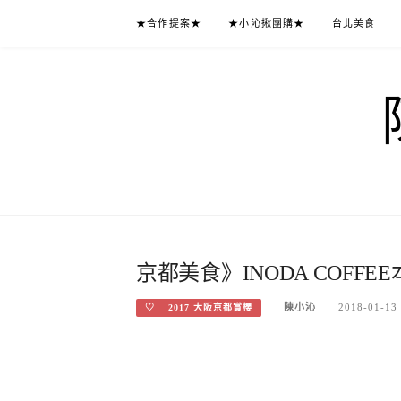
Skip
★合作提案★
★小沁揪團購★
台北美食
to
content
京都美食》INODA COFF
陳小沁
2018-01-13
♡ 2017 大阪京都賞櫻