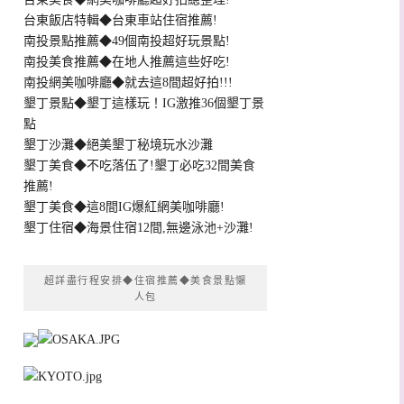
台東飯店特輯◆台東車站住宿推薦!
南投景點推薦◆49個南投超好玩景點!
南投美食推薦◆在地人推薦這些好吃!
南投網美咖啡廳◆就去這8間超好拍!!!
墾丁景點◆墾丁這樣玩！IG激推36個墾丁景
點
墾丁沙灘◆絕美墾丁秘境玩水沙灘
墾丁美食◆不吃落伍了!墾丁必吃32間美食
推薦!
墾丁美食◆這8間IG爆紅網美咖啡廳!
墾丁住宿◆海景住宿12間,無邊泳池+沙灘!
超詳盡行程安排◆住宿推薦◆美食景點懶
人包