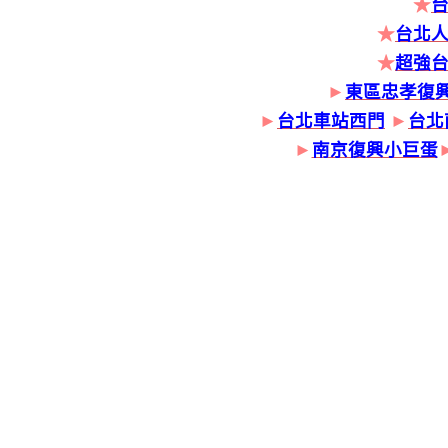
★
★
台北人
★
超強
►
東區忠孝復
►
台北車站西門
►
台北
►
南京復興小巨蛋