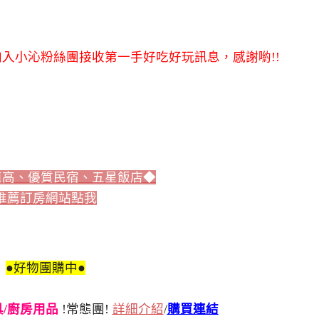
入小沁粉絲團接收第一手好吃好玩訊息，感謝喲!!
值高、優質民宿、五星飯店◆
推薦訂房網站點我
●好物團購中●
刀具/廚房用品
!常態團!
詳細介紹
/
購買連結