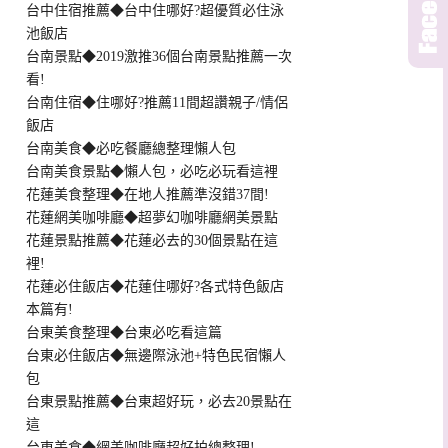
台中住宿推薦◆台中住哪好?超優質必住泳
池飯店
台南景點◆2019激推36個台南景點推薦一次
看!
台南住宿◆住哪好?推薦11間超讚親子/情侶
飯店
台南美食◆必吃餐廳總整理懶人包
台南美食景點◆懶人包，必吃必玩看這裡
花蓮美食整理◆在地人推薦準沒錯37間!
花蓮網美咖啡廳◆超夢幻咖啡廳網美景點
花蓮景點推薦◆花蓮必去的30個景點在這
裡!
花蓮必住飯店◆花蓮住哪好?各式特色飯店
本篇有!
台東美食整理◆台東必吃看這篇
台東必住飯店◆無邊際泳池+特色民宿懶人
包
台東景點推薦◆台東超好玩，必去20景點在
這
台東美食◆網美咖啡廳超好拍總整理!