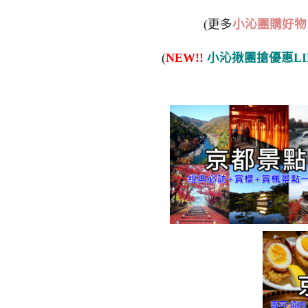
(更多
小沁團購好物
(
NEW!!
小沁揪團搶優惠LI