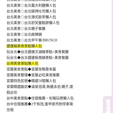
台北美食◇台北義大利麵懶人包
台北美食◇台北碳烤吐司懶人包
台北美食◇台北港式飲茶懶人包
台北美食◇台北舒芙蕾鬆餅懶人包
台北美食◇台北親子餐廳
台北美食◇台北麻辣鍋
台北美食◇台北早午餐/BRUNCH
捷運線美食景點懶人包
玩台北◆台北捷運文湖線景點+美食餐廳
玩台北◆台北捷運板南線景點+美食餐廳
台灣美食景點懶人包
宜蘭美食景點◆宜蘭攻略靠本篇
宜蘭美食整理◆宜蘭必吃美食推薦
宜蘭特色民宿◆精選50間懶人包
宜蘭精選飯店◆溫泉泡湯,無邊泳池,親子,度
假必住
台中美食景點◆住宿推薦，吃喝玩樂懶人包
台中住宿推薦◆2千有找,逢甲夜市附停車場
住宿