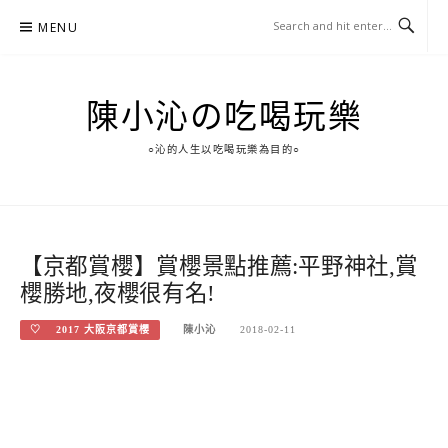
Skip
MENU
to
content
陳小沁の吃喝玩樂
○沁的人生以吃喝玩樂為目的○
【京都賞櫻】賞櫻景點推薦:平野神社,賞
櫻勝地,夜櫻很有名!
♡ 2017 大阪京都賞櫻
陳小沁
2018-02-11