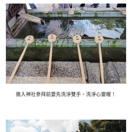
進入神社參拜前要先洗淨雙手、洗淨心靈喔！