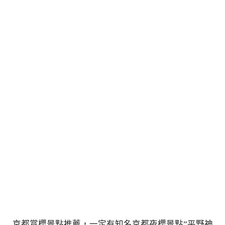
京都賞櫻景點推薦，一定有知名京都夜櫻景點”平野神