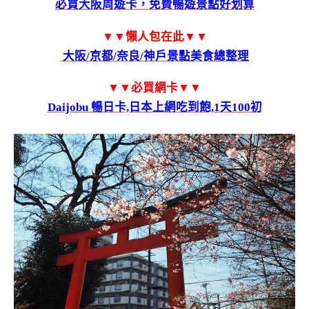
必買大阪周遊卡，免費暢遊景點好划算
▼▼懶人包在此
▼▼
大阪/京都/奈良/神戶景點美食總整理
▼▼必買網卡▼▼
Daijobu 暢日卡,日本上網吃到飽,1天100初