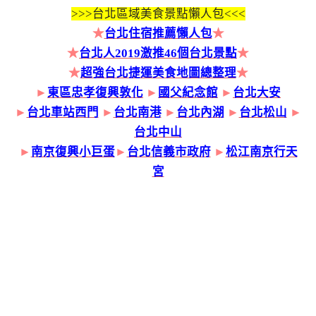
>>>
台北區域美食景點懶人包<<<
★
台北住宿推薦懶人包
★
★
台北人2019激推46個台北景點
★
★
超強台北捷運美食地圖總整理
★
►
東區忠孝復興敦化
►
國父紀念館
►
台北大安
►
台北車站西門
►
台北南港
►
台北內湖
►
台北松山
►
台北中山
►
南京復興小巨蛋
►
台北信義市政府
►
松江南京行天
宮