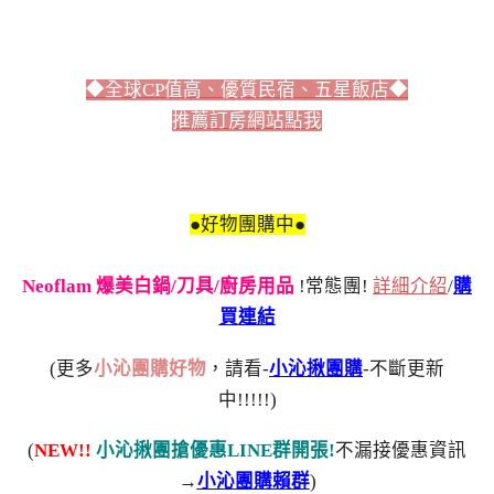
◆全球CP值高、優質民宿、五星飯店◆
推薦訂房網站點我
●好物團購中●
Neoflam 爆美白鍋/刀具/廚房用品
!常態團!
詳細介紹
/
購
買連結
(更多
小沁團購好物
，請看-
小沁揪團購
-不斷更新
中!!!!!)
(
NEW!!
小沁揪團搶優惠LINE群開張!
不漏接優惠資訊
→
小沁團購賴群
)