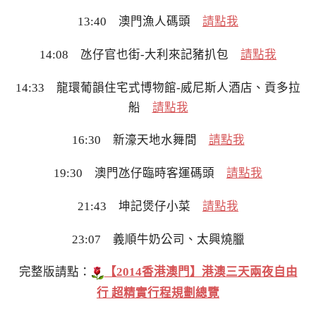
13:40 澳門漁人碼頭
請點我
14:08 氹仔官也街-大利來記豬扒包
請點我
14:33 龍環葡韻住宅式博物館-威尼斯人酒店、貢多拉
船
請點我
16:30 新濠天地水舞間
請點我
19:30 澳門氹仔臨時客運碼頭
請點我
21:43 坤記煲仔小菜
請點我
23:07 義順牛奶公司、太興燒臘
完整版請點：
【2014香港澳門】港澳三天兩夜自由
行 超精實行程規劃總覽