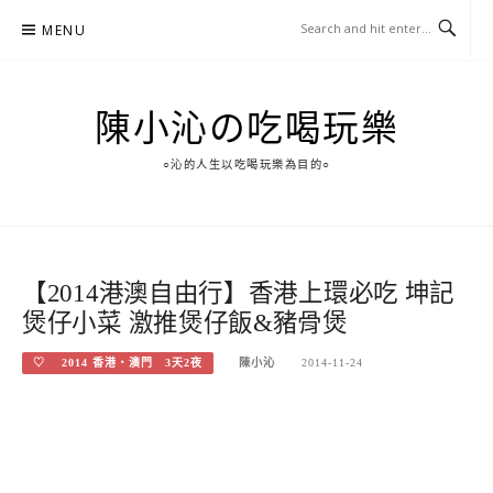
Skip
MENU
to
content
陳小沁の吃喝玩樂
○沁的人生以吃喝玩樂為目的○
【2014港澳自由行】香港上環必吃 坤記
煲仔小菜 激推煲仔飯&豬骨煲
♡ 2014 香港‧澳門 3天2夜
陳小沁
2014-11-24