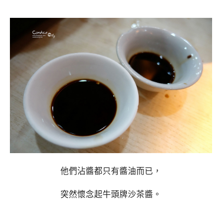
他們沾醬都只有醬油而已，
突然懷念起牛頭牌沙茶醬。