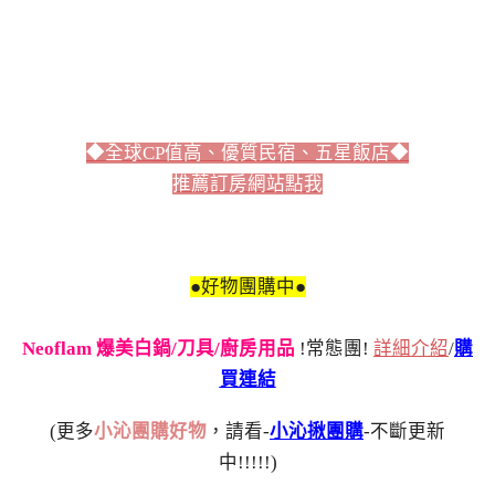
◆全球CP值高、優質民宿、五星飯店◆
推薦訂房網站點我
●好物團購中●
Neoflam 爆美白鍋/刀具/廚房用品
!常態團!
詳細介紹
/
購
買連結
(更多
小沁團購好物
，請看-
小沁揪團購
-不斷更新
中!!!!!)