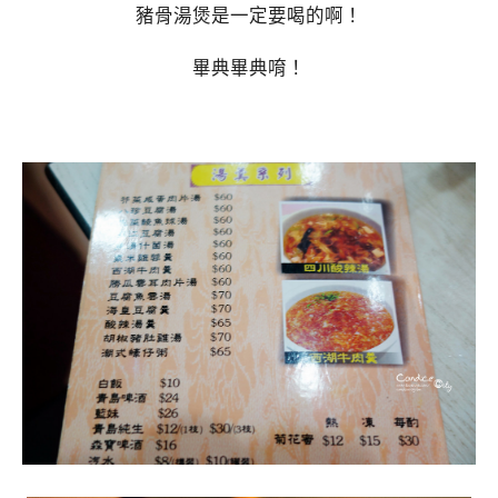
豬骨湯煲是一定要喝的啊！
畢典畢典唷！