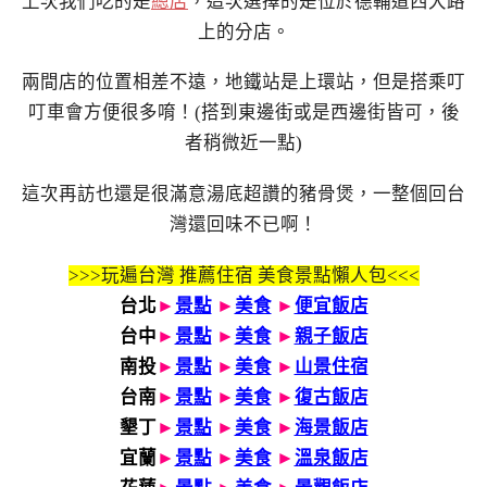
上次我們吃的是
總店
，這次選擇的是位於德輔道西大路
上的分店。
兩間店的位置相差不遠，地鐵站是上環站，但是搭乘叮
叮車會方便很多唷！(搭到東邊街或是西邊街皆可，後
者稍微近一點)
這次再訪也還是很滿意湯底超讚的豬骨煲，一整個回台
灣還回味不已啊！
>>>玩遍台灣 推薦住宿 美食景點懶人包<<<
台北
►
景點
►
美食
►
便宜飯店
台中
►
景點
►
美食
►
親子飯店
南投
►
景點
►
美食
►
山景住宿
台南
►
景點
►
美食
►
復古飯店
墾丁
►
景點
►
美食
►
海景飯店
宜蘭
►
景點
►
美食
►
溫泉飯店