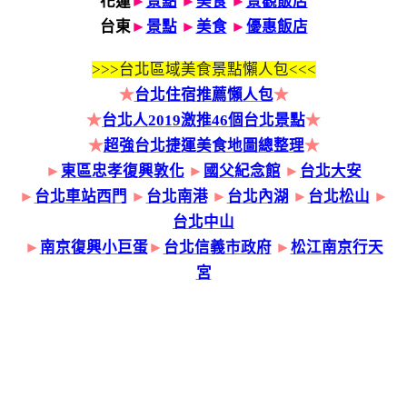
花蓮
►
景點
►
美食
►
景觀飯店
台東
►
景點
►
美食
►
優惠飯店
>>>
台北區域美食景點懶人包<<<
★
台北住宿推薦懶人包
★
★
台北人2019激推46個台北景點
★
★
超強台北捷運美食地圖總整理
★
►
東區忠孝復興敦化
►
國父紀念館
►
台北大安
►
台北車站西門
►
台北南港
►
台北內湖
►
台北松山
►
台北中山
►
南京復興小巨蛋
►
台北信義市政府
►
松江南京行天
宮