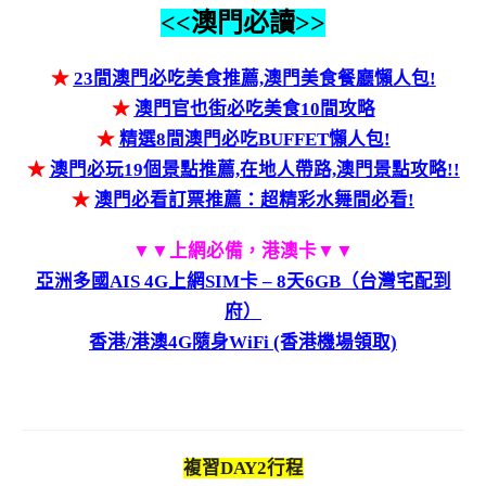
<<澳門必讀>>
★
23間澳門必吃美食推薦,澳門美食餐廳懶人包!
★
澳門官也街必吃美食10間攻略
★
精選8間澳門必吃BUFFET懶人包!
★
澳門必玩19個景點推薦,在地人帶路,澳門景點攻略!!
★
澳門必看訂票推薦：超精彩水舞間必看!
▼▼上網必備，港澳卡▼▼
亞洲多國AIS 4G上網SIM卡 – 8天6GB（台灣宅配到
府）
香港/港澳4G隨身WiFi (香港機場領取)
複習DAY2行程